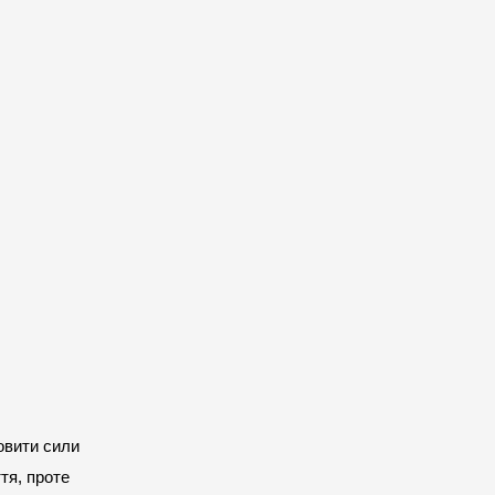
овити сили 
я, проте 