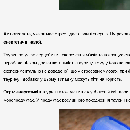
енергетичні напої
.
Таурин регулює серцебиття, скорочення м’язів та покращує ене
виробляє цілком достатню кількість таурину, тому у його попов
експериментально не доведено), що у стресових умовах, при ф
таурину і добавки у цьому випадку можуть піти на користь.
Окрім 
енергетиків
 таурин також міститься у білковій їжі твари
морепродуктах. У продуктах рослинного походження таурин не