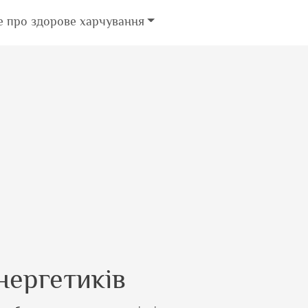
е про здорове харчування
нергетиків