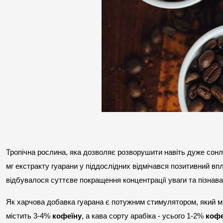
Тропічна рослина, яка дозволяє розворушити навіть дуже сонли
мг екстракту гуарани у піддослідних відмічався позитивний впли
відбувалося суттєве покращення концентрації уваги та пізнав
Як харчова добавка гуарана є потужним стимулятором, який мі
містить 3-4% 
кофеїну
, а кава сорту арабіка - усього 1-2% 
кофе