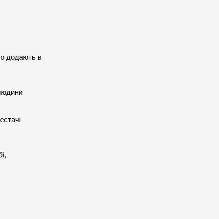
Амінокислота, яка знімає стрес і дає людині енергію. Ця речовина природним шляхом утворюється в організмі, але її також часто додають в 
людини 
стачі 
, 