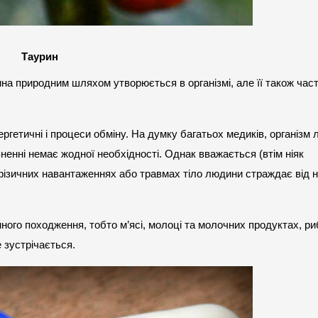
Таурин
ргетичні і процеси обміну. На думку багатьох медиків, організм 
ненні немає жодної необхідності. Однак вважається (втім ніяк 
ізичних навантаженнях або травмах тіло людини страждає від не
нного походження, тобто м’ясі, молоці та молочних продуктах, рибі
 зустрічається.