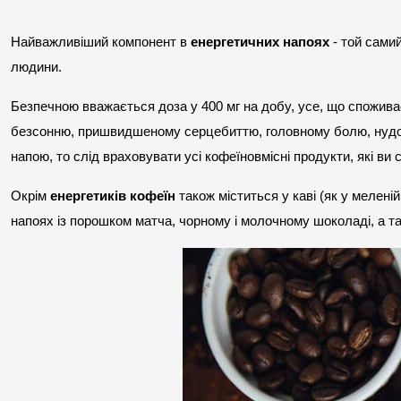
Найважливіший компонент в 
енергетичних напоях
 - той самий
людини.
Безпечною вважається доза у 400 мг на добу, усе, що споживає
безсонню, пришвидшеному серцебиттю, головному болю, нудоти
напою, то слід враховувати усі кофеїновмісні продукти, які ви 
Окрім 
енергетиків
кофеїн
 також міститься у каві (як у меленій,
напоях із порошком матча, чорному і молочному шоколаді, а т