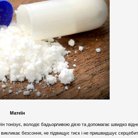
Матеїн
еїн тонізує, володіє бадьорливою дією та допомагає швидко відн
е викликає безсоння, не підвищує тиск і не пришвидшує серцебитт