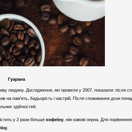
Гуарана
ву людину. Дослідження, які провели у 2007, показали: після сп
в на пам’ять, бадьорість і настрій. Після споживання дози понад
альних здібностей.
стить у 2 рази більше 
кофеїну
, ніж кавові зерна. Для порівняння
їну
.