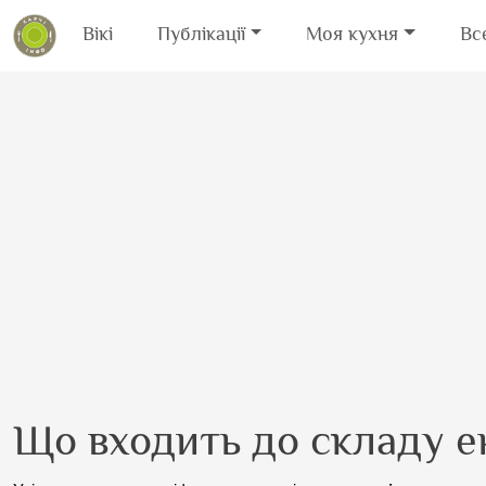
Вікі
Публікації
Моя кухня
Вс
Перейти до основного вмісту
Що входить до складу е