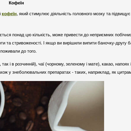
Кофеїн
 
кофеїн
, який стимулює діяльність головного мозку та підвищує 
ться понад цю кількість, може привести до неприємних побічних 
 та стривоженості. І якщо ви вирішили випити баночку-другу б
споживали до того.
 так і в розчинній), чаї (чорному, зеленому і мате), какао, напоях і
акож у знеболювальних препаратах - таких, наприклад, як цитра