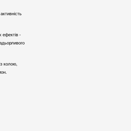
активність 
ефектів - 
адьорливого 
з колою, 
мон.