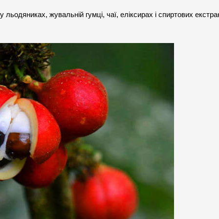
 у льодяниках, жувальній гумці, чаї, еліксирах і спиртових екстрак