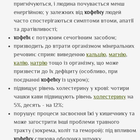
пригнічуються, і людина почувається менш
енергійною; у залежних від
кофеїну
людей
часто спостерігаються симптоми втоми, апатії
та дратівливості;
кофеїн
є потужним сечогінним засобом;
призводить до втрати організмом мінеральних
речовин: сприяє виведенню
кальцію
,
магнію
,
калію
,
натрію
тощо із організму, що може
призвести до їх дефіциту (особливо, при
поєднанні
кофеїну
із цукром);
підвищує рівень холестерину у крові: чотири
чашки кави підвищують рівень
холестерину
на
5%, десять - на 12%;
порушує процеси засвоєння їжі у кишечнику та
може загострити інші проблеми травного
тракту (зокрема, коліт та геморой): під впливом
кофеїну
слизова оболонка шлунку