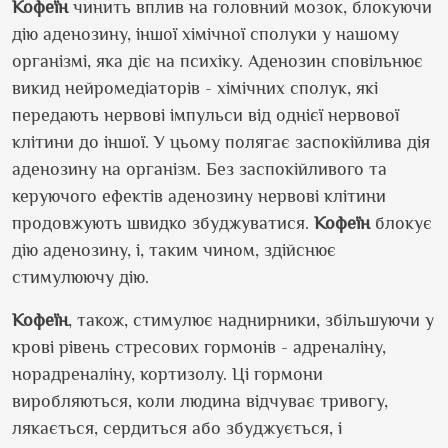
Кофеїн
чинить вплив на головний мозок, блокуючи
дію аденозину, іншої хімічної сполуки у нашому
організмі, яка діє на психіку. Аденозин сповільнює
викид нейромедіаторів - хімічних сполук, які
передають нервові імпульси від однієї нервової
клітини до іншої. У цьому полягає заспокійлива дія
аденозину на організм. Без заспокійливого та
керуючого ефектів аденозину нервові клітини
продовжують швидко збуджуватися.
Кофеїн
блокує
дію аденозину, і, таким чином, здійснює
стимулюючу дію.
Кофеїн
, також, стимулює наднирники, збільшуючи у
крові рівень стресових гормонів - адреналіну,
норадреналіну, кортизолу. Ці гормони
виробляються, коли людина відчуває тривогу,
лякається, сердиться або збуджується, і