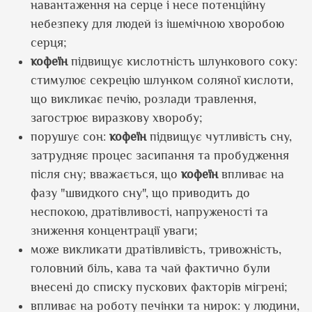
навантаження на серце і несе потенційну
небезпеку для людей із ішемічною хворобою
серця;
кофеїн
підвищує кислотність шлункового соку:
стимулює секрецію шлунком соляної кислоти,
що викликає печію, розлади травлення,
загострює виразкову хворобу;
порушує сон:
кофеїн
підвищує чутливість сну,
затрудняє процес засипання та пробудження
після сну; вважається, що
кофеїн
впливає на
фазу "швидкого сну", що приводить до
неспокою, дратівливості, напруженості та
зниження концентрації уваги;
може викликати дратівливість, тривожність,
головний біль, кава та чай фактично були
внесені до списку пускових факторів мігрені;
впливає на роботу печінки та нирок: у людини,