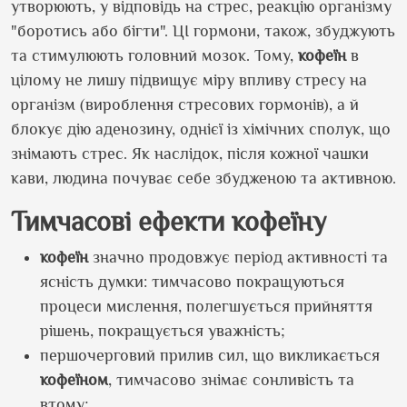
утворюють, у відповідь на стрес, реакцію організму
"боротись або бігти". ЦІ гормони, також, збуджують
та стимулюють головний мозок. Тому,
кофеїн
в
цілому не лишу підвищує міру впливу стресу на
організм (вироблення стресових гормонів), а й
блокує дію аденозину, однієї із хімічних сполук, що
знімають стрес. Як наслідок, після кожної чашки
кави, людина почуває себе збудженою та активною.
Тимчасові ефекти кофеїну
кофеїн
значно продовжує період активності та
ясність думки: тимчасово покращуються
процеси мислення, полегшується прийняття
рішень, покращується уважність;
першочерговий прилив сил, що викликається
кофеїном
, тимчасово знімає сонливість та
втому;