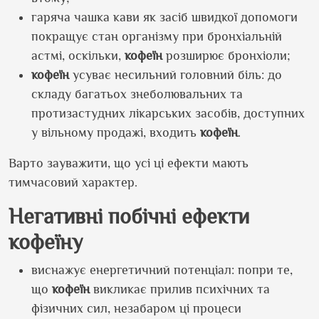
гаряча чашка кави як засіб швидкої допомоги
покращує стан організму при бронхіальній
астмі, оскільки,
кофеїн
розширює бронхіоли;
кофеїн
усуває несильний головний біль: до
складу багатьох знеболювальних та
протизастудних лікарських засобів, доступних
у вільному продажі, входить
кофеїн
.
Варто зауважити, що усі ці ефекти мають
тимчасовий характер.
Негативні побічні ефекти
кофеїну
виснажує енергетичний потенціал: попри те,
що
кофеїн
викликає прилив психічних та
фізичних сил, незабаром ці процеси