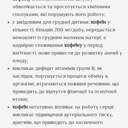
обволікається та просотується хімічними
сполуками, які порушують його роботу;
є шкідливим для грудної дитини:
кофеїн
у
кількості, більшій 200 мг/добу, передається
немовляті із грудним молоком матері; а
надмірне споживання
кофеїну
у період
вагітності, може привести до розвитку анемії у
плоду;
викликає дефіцит вітамінів групи В, як
наслідок, порушується процеси обміну в
організмі, втрачаються поживні речовини, що
приводить до відчуття фізичної та психічної
втоми;
кофеїн
негативно впливає на роботу серця:
викликає підвищення артеріального тиску,
аритмію, що приводить до посиленого