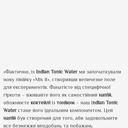
«Фактично, із
Indian
Tonic
Water
ми започаткували
нову лінійку «
Mix
it
», створивши величезне поле
для експериментів.
Фанатієте
від специфічної
гіркоти – вживайте його як самостійний
напій
,
обожнюєте
коктейлі
із
тоніком
– наш
I
ndian
Tonic
Water
стане його ідеальним компонентом. Цей
напій
був створений для того, аби
задовольнити
все безмежжя вподобань та побажань