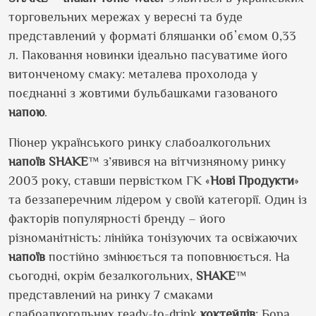
торговельних мережах у вересні та буде
представлений у форматі бляшанки
обʼємом
0,33
л
.
Паковання
новинки ідеально пасуватиме його
витонченому смаку: металева прохолода у
поєднанні з жовтими бульбашками газованого
напою
.
Піонер українського ринку слабоалкогольних
напоїв
SHAKE
™ з’явився на вітчизняному ринку
2003 року, ставши первістком ГК «
Нові Продукти
»
та беззаперечним лідером у своїй категорії. Один із
факторів популярності бренду – його
різноманітність: лінійка тонізуючих та освіжаючих
напоїв
постійно змінюється та поповнюється. На
сьогодні, окрім безалкогольних,
SHAKE
™
представлений на ринку 7 смаками
слабоалкогольних
ready-to-drink
коктейлів
: Бора