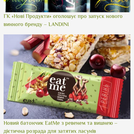
ГК «Нові Продукти» оголошує про запуск нового
винного бренду – LANDINI
Новий батончик EatMe з ревенем та вишнею –
дієтична розрада для затятих ласунів