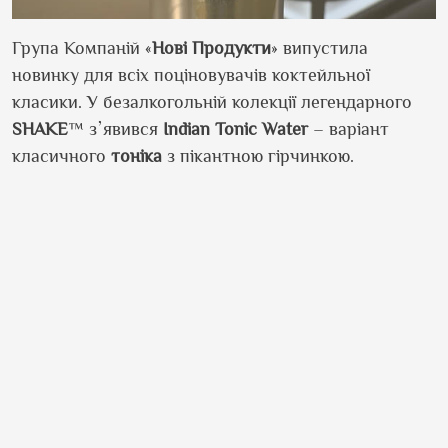
Група Компаній «
Нові Продукти
» випустила
новинку для всіх поціновувачів коктейльної
класики. У безалкогольній колекції легендарного
SHAKE
™
зʼявився
Indian
Tonic
Water
– варіант
класичного
тоніка
з пікантною
гірчинкою
.