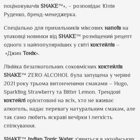
поціновувачів
SHAKE
™»,
– розповіда
є Юлія
Руденко, бренд-
менеджерка
.
Спеціально для прихильників
міксових
напоїв
на
упаковці новинки від
SHAKE
™ розміщений рецепт
одного з найпопулярніших у світі
коктейлів
–
«Джин
Тонік
».
Лінійка безалкогольних
соковмісних
коктейлів
SHAKE
™ ZERO ALCOHOL була запущена у червні
2021 року трьома витонченими смаками –
Hugo
,
Sparkling
Strawberry
та
Bitter
Lemon
. Трендові
коктейлі
орієнтовані на всіх, хто не вживає
алкоголь, надає перевагу натуральним смакам, але
так само любить яскраві вечірки і легкість
спілкування.
SHAKE
™
Indian
Tonic
Water
з'явиться в українських