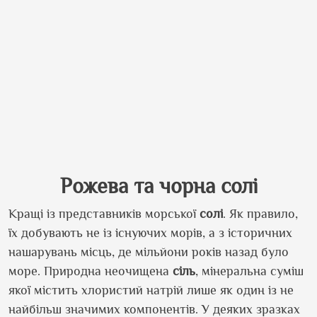
Рожева та чорна солі
Кращі із представників морської
солі
. Як правило,
їх добувають не із існуючих морів, а з історичних
нашарувань місць, де мільйони років назад було
море. Природна неочищена
сіль
, мінеральна суміш
якої містить хлористий натрій лише як один із не
найбільш значимих компонентів. У деяких зразках