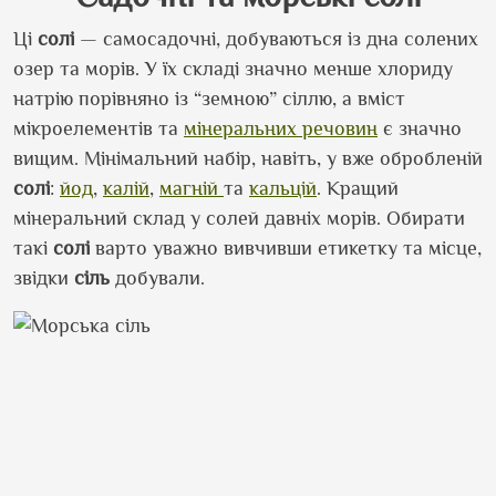
Ці
солі
— самосадочні, добуваються із дна солених
озер та морів. У їх складі значно менше хлориду
натрію порівняно із “земною” сіллю, а вміст
мікроелементів та
мінеральних речовин
є значно
вищим. Мінімальний набір, навіть, у вже обробленій
солі
:
йод
,
калій
,
магній
та
кальцій
. Кращий
мінеральний склад у солей давніх морів. Обирати
такі
солі
варто уважно вивчивши етикетку та місце,
звідки
сіль
добували.