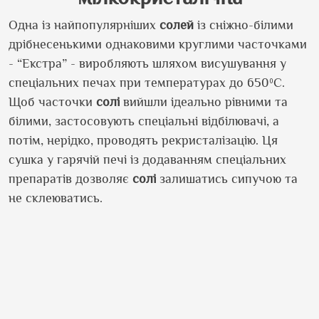
Одна із найпопулярніших
солей
із сніжно-білими
дрібнесенькими однаковими круглими часточками
- “Екстра” - виробляють шляхом висушування у
спеціальних печах при температурах до 650ºС.
Щоб часточки
солі
вийшли ідеально рівними та
білими, застосовують спеціальні відбілювачі, а
потім, нерідко, проводять рекристалізацію. Ця
сушка у гарячій печі із додаванням спеціальних
препаратів дозволяє
солі
залишатись сипучою та
не склеюватись.