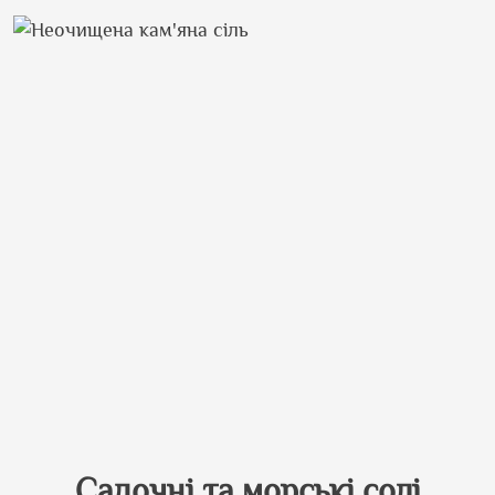
Садочні та морські солі