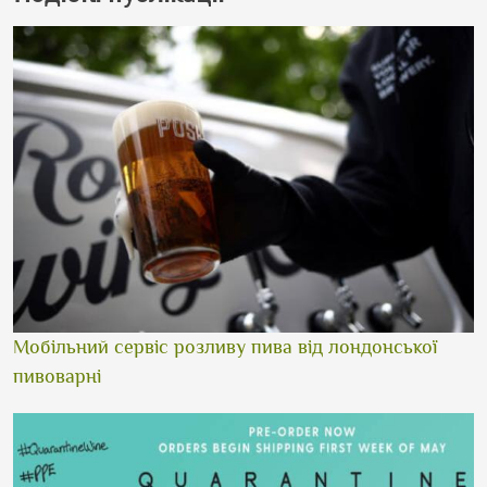
Мобільний сервіс розливу пива від лондонської
пивоварні