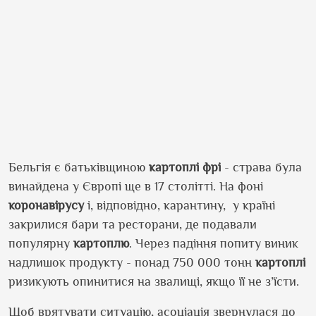
Бельгія є батьківщиною
картоплі фрі
- страва була
винайдена у Європі ще в 17 столітті. На фоні
коронавірусу
і, відповідно, карантину, у країні
закрилися бари та ресторани, де подавали
популярну
картоплю
. Через падіння попиту виник
надлишок продукту - понад 750 000 тонн
картоплі
ризикують опинитися на звалищі, якщо її не з’їсти.
Щоб врятувати ситуацію, асоціація звернулася до