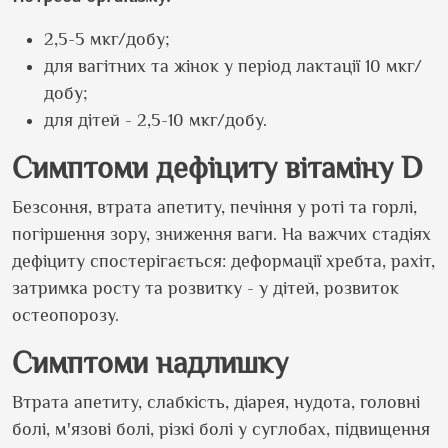
2,5-5 мкг/добу;
для вагітних та жінок у період лактації 10 мкг/
добу;
для дітей - 2,5-10 мкг/добу.
Симптоми дефіциту
вітаміну D
Безсоння, втрата апетиту, печіння у роті та горлі,
погіршення зору, зниження ваги. На важчих стадіях
дефіциту спостерігається: деформації хребта, рахіт,
затримка росту та розвитку - у дітей, розвиток
остеопорозу.
Симптоми надлишку
Втрата апетиту, слабкість, діарея, нудота, головні
болі, м'язові болі, різкі болі у суглобах, підвищення