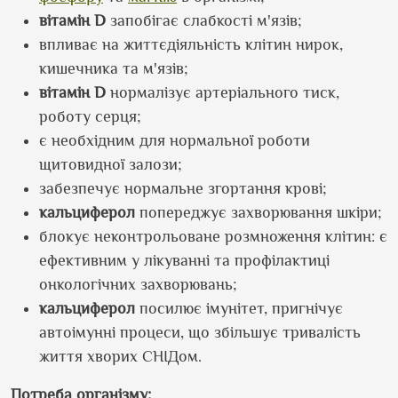
вітамін D
запобігає слабкості м'язів;
впливає на життєдіяльність клітин нирок,
кишечника та м'язів;
вітамін D
нормалізує артеріального тиск,
роботу серця;
є необхідним для нормальної роботи
щитовидної залози;
забезпечує нормальне згортання крові;
кальциферол
попереджує захворювання шкіри;
блокує неконтрольоване розмноження клітин: є
ефективним у лікуванні та профілактиці
онкологічних захворювань;
кальциферол
посилює імунітет, пригнічує
автоімунні процеси, що збільшує тривалість
життя хворих СНІДом.
Потреба організму: