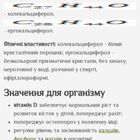
- холекальциферол,
- ергокальциферол.
Фізичні властивості:
холекальциферол - білий
кристалічний порошок; ергокальциферол -
безкольорові призматичні кристали, без запаху;
нерозчинні у воді, розчинні у спирті,
ефірі,хлороформі.
Значення для організму
вітамін D
забезпечує нормальний ріст та
розвиток кісток у дітей, попереджує рахіт;
попереджує остеопороз у похилому віці;
регулює рівень та засвоюваність
кальцію
,
фосфору
та
магнію
в організмі;