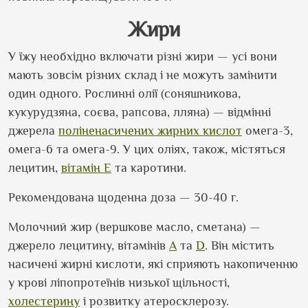
Жири
У їжу необхідно включати різні жири — усі вони
мають зовсім різних склад і не можуть замінити
один одного. Рослинні олії (соняшникова,
кукурудзяна, соєва, рапсова, лляна) — відмінні
джерела
поліненасичених жирних кислот
омега-3,
омега-6 та омега-9. У цих оліях, також, містяться
лецитин,
вітамін Е
та каротини.
Рекомендована щоденна доза — 30-40 г.
Молочний жир (вершкове масло, сметана) —
джерело лецитину, вітамінів
А
та
D
.
В
ін містить
насичен
і
жирн
і
кислот
и
, які сприяють
накопиченню
у крові ліпопротеїнів низької щільності,
холестерину
і розвитку атеросклерозу.