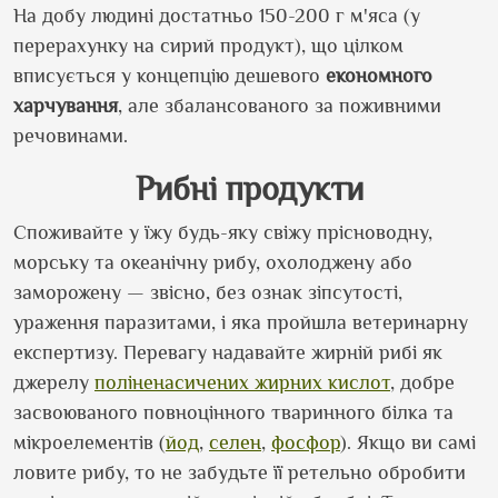
На добу людині достатньо 150-200 г м
'
яса (у
перерахунку на сирий продукт), що цілком
вписується у концепцію дешевого
економного
харчування
, але збалансованого за поживними
речовинами.
Рибні продукти
Споживайте у їжу будь-яку свіжу прісноводну,
морську та океанічну рибу, охолоджену або
заморожену — звісно, без ознак зіпсутості,
ураження паразитами, і яка пройшла ветеринарну
експертизу. Перевагу надавайте жирній рибі як
джерелу
поліненасичених жирних кислот
, добре
засвоюваного повноцінного тваринного білка та
мікроелементів (
йод
,
селен
,
фосфор
). Якщо ви самі
ловите рибу, то не забудьте її ретельно обробити