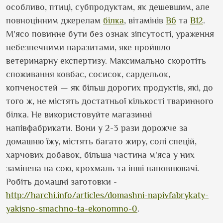
особливо, птиці, субпродуктам, як дешевшим, але
повноцінним джерелам
білка
, вітамінів
В6
та
В12
.
М
'
ясо повинне бути без ознак зіпсутості, ураження
небезпечними паразитами, яке пройшло
ветеринарну експертизу.
Максимально скоротіть
споживання ковбас, сосисок, сардельок,
копченостей — як більш дорогих продуктів, які, до
того ж, не містять достатньої кількості тваринного
білка. Не використовуйте магазинні
напівфабрикати. Вони у 2-3 рази дорожче за
домашню їжу, містять багато жиру, солі спецій,
харчових добавок, більша частина м
'
яса у них
замінена на сою, крохмаль та інші наповнювачі.
Робіть домашні заготовки -
http://harchi.info/articles/domashni-napivfabrykaty-
yakisno-smachno-ta-ekonomno-0
.