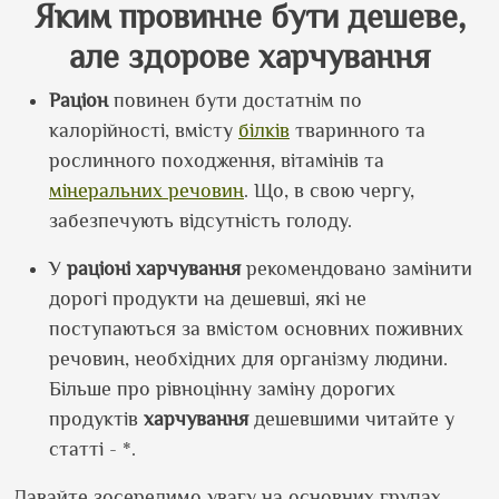
Яким провинне бути дешеве,
але здорове харчування
Раціон
повинен бути достатнім по
калорійності, вмісту
білків
тваринного та
рослинного походження, вітамінів та
мінеральних речовин
. Що, в свою чергу,
забезпечують відсутність голоду.
У
раціоні
харчування
рекомендовано замінити
дорогі продукти на дешевші, які не
поступаються за вмістом основних поживних
речовин, необхідних для організму людини.
Більше про рівноцінну заміну дорогих
продуктів
харчування
дешевшими читайте у
статті - *.
Давайте зосередимо увагу на основних групах