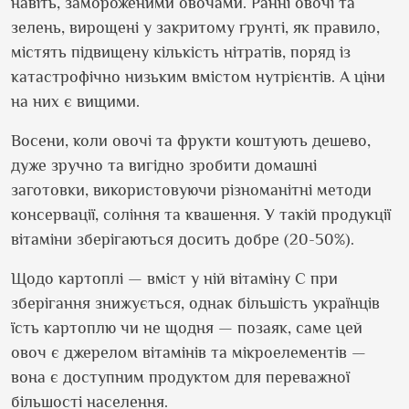
навіть, замороженими овочами. Ранні овочі та
зелень, вирощені у закритому ґрунті, як правило,
містять підвищену кількість нітратів, поряд із
катастрофічно низьким вмістом нутрієнтів. А ціни
на них є вищими.
Восени, коли овочі та фрукти коштують дешево,
дуже зручно та вигідно зробити домашні
заготовки, використовуючи різноманітні методи
консервації, соління та квашення. У такій продукції
вітаміни зберігаються досить добре (20-50%).
Щодо картоплі — вміст у ній вітаміну С при
зберігання знижується, однак більшість українців
їсть картоплю чи не щодня — позаяк, саме цей
овоч є джерелом вітамінів та мікроелементів —
вона є доступним продуктом для переважної
більшості населення.