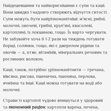
Найдешевшими та найкориснішими є супи та каші.
Вони швидко і надовго створюють відчуття ситості.
Супи можуть бути найрізноманітніші: м
'
ясні, рибні,
молочні, овочеві, грибні, круп
'
яні, квасолеві,
картопляні, із локшиною, тощо. Їх варто чергувати.
Не забувайте хоча б 1-2 рази на тиждень готувати
борщі, солянки, тощо, які є джерелом рідини та
овочів — а, отже, вітамінів, мінеральних речовин та
рослинних волокон.
Каші, також, потрібно урізноманітнити — гречана,
вівсяна, рисова, пшенична, пшоняна, перлова,
ячмінна та інші. Каші можна готувати на воді або
молочні.
Страви із картоплі чудово впишуться у здоровий
та
економний
раціон
: картопля варена, печена,