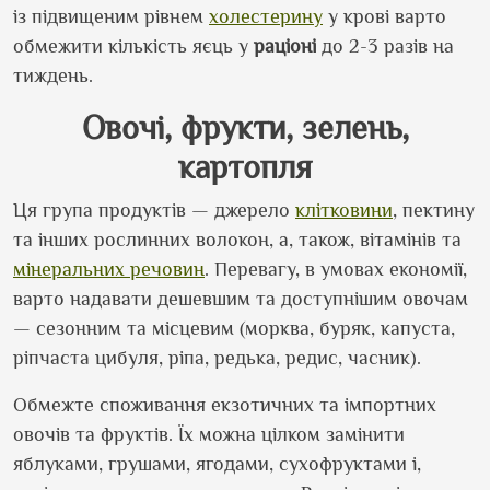
із підвищеним рівнем
холестерину
у крові варто
обмежити кількість яєць у
раціоні
до 2-3 разів на
тиждень.
Овочі, фрукти, зелень,
картопля
Ця група продуктів — джерело
клітковини
, пектину
та інших рослинних волокон, а, також, вітамінів та
мінеральних речовин
. Перевагу, в умовах економії,
варто надавати дешевшим та доступнішим овочам
— сезонним та місцевим (морква, буряк, капуста,
ріпчаста цибуля, ріпа, редька, редис, часник).
Обмежте споживання екзотичних та імпортних
овочів та фруктів.
Їх можна цілком замінити
яблуками, грушами, ягодами, сухофруктами і,