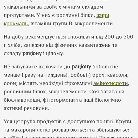
унікальними за своїм хімічним складом
продуктами. У них є рослинні білки,
жири
,
крохмаль
, вітаміни групи В, мікроелементи.
На добу рекомендується споживати від 200 до 500
г хліба, залежно від фізичних навантажень та
складу
раціону
і цілому.
Не
забувайте включати до
раціону
бобові (не
менше 1 разу на тиждень). Бобові (горох, квасоля,
боби) містять необхідні сірковмісні
амінокислоти
,
рослинний білок, мікроелементи. Соя багата на
біофлавоноїди, фітогормони та інші біологічно
активні речовини.
Уся ця група продуктів є доступною по ціні. Крупи
та макарони легко розварюються та збільшуються