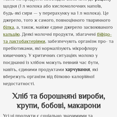
щодня (1 л молока або кисломолочних напоїв,
будь-які сири — у перерахунку на 1 л молока). Це
джерело, того ж самого, повноцінного тваринного
білка
, а, також, майже єдине джерело засвоюваного
кальцію
. Деякі молочні продукти, збагачені
біфідо-
та лактобактеріями
, забезпечують організм про- та
пребіотиками, які нормалізують мікрофлору
кишечнику. У критичних ситуаціях молоко у
поєднанні із хлібом можуть певний час бути,
навіть, єдиними продуктами
харчування
, які
вбережуть організм від білково-калорійної
недостатності.
Хліб та борошняні вироби,
крупи, бобові, макарони
Усі ці продукти є соціально значимими та