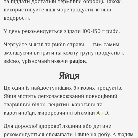
та піддати достатній термічній обробці. Також,
використовуйте інші морепродукти, їстівні
водорості.
У день рекомендується з
'
їдати 100-150 г риби.
Чергуйте м
'
ясні та рибні страви — тим самим
зменшуючи витрати на кожну групу продуктів і,
звісно, урізноманітнюючи
раціон
.
Яйця
Це один із найдоступніших білкових продуктів.
Яйця містять легкозасвоюваний повноцінний
тваринний білок, лецитин, каротини та
каротиноїди, жиророзчинні вітаміни
А
і
D
.
Для дорослої здорової людини або дитини
рекомендується споживати 1 яйце на добу. А людям