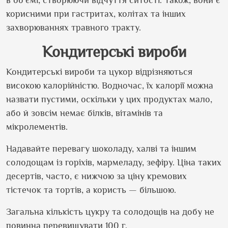
в об
'
ємі, створюючи відчуття ситості. Також, вони є
корисними при гастритах, колітах та інших
захворюваннях травного тракту.
Кондитерські вироби
Кондитерські вироби та цукор відрізняються
високою калорійністю. Водночас, їх калорії можна
назвати пустими, оскільки у цих продуктах мало,
або й зовсім немає білків, вітамінів та
мікролементів.
Надавайте перевагу шоколаду, халві та іншим
солодощам із горіхів, мармеладу, зефіру. Ціна таких
десертів, часто, є нижчою за ціну кремових
тістечок та тортів, а користь — більшою.
Загальна кількість цукру та солодощів на добу не
повинна перевищувати 100 г.