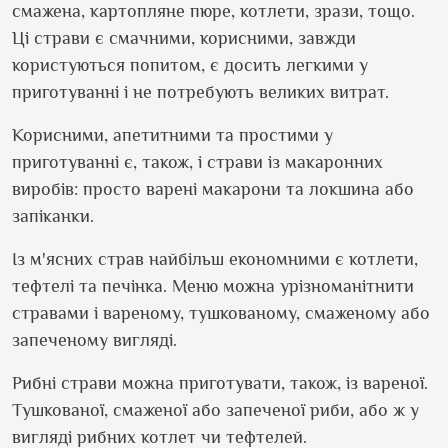
смажена, картопляне пюре, котлети, зрази, тощо.
Ці страви є смачними, корисними, завжди
користуються попитом, є досить легкими у
приготуванні і не потребують великих витрат.
Корисними, апетитними та простими у
приготуванні є, також, і страви із макаронних
виробів: просто варені макарони та локшина або
запіканки.
Із м
'
ясних страв найбільш економними є котлети,
тефтелі та печінка. Меню можна урізноманітнити
стравами і вареному, тушкованому, смаженому або
запеченому вигляді.
Рибні страви можна приготувати, також, із вареної.
Тушкованої, смаженої або запеченої риби, або ж у
вигляді рибних котлет чи тефтелей.