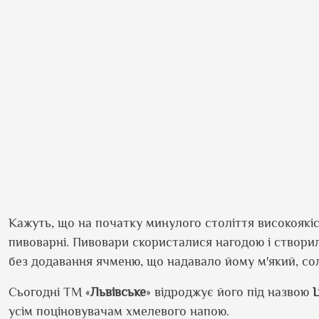
Кажуть, що на
початку минулого століття високоякі
пивоварні. Пивовари скористалися нагодою і створ
без додавання ячменю, що надавало йому м′який, со
Сьогодні ТМ «
Львівське
» відроджує його під назвою
L
усім поціновувачам хмелевого напою.