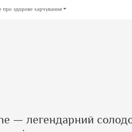
е про здорове харчування
lne — легендарний солод