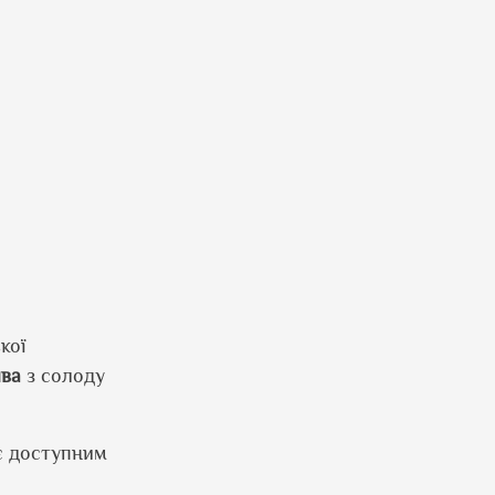
кої
ва
з солоду
є доступним