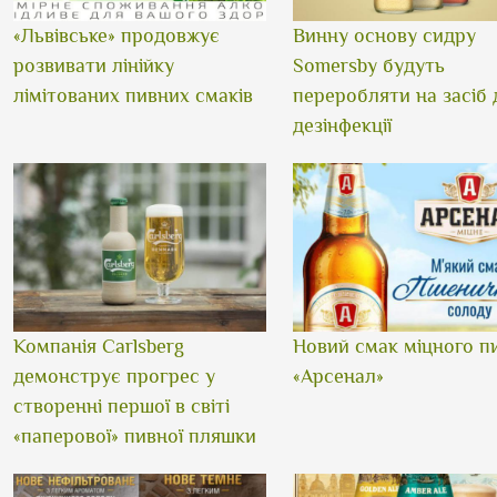
«Львівське» продовжує
Винну основу сидру
розвивати лінійку
Somersby будуть
лімітованих пивних смаків
переробляти на засіб 
дезінфекції
Компанія Carlsberg
Новий смак міцного п
демонструє прогрес у
«Арсенал»
створенні першої в світі
«паперової» пивної пляшки