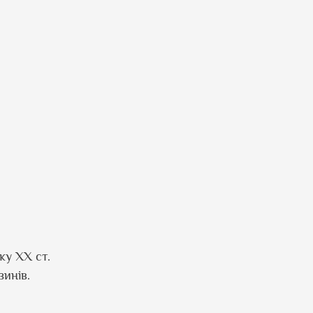
ку ХХ ст.
зинів.