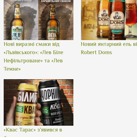
Нові виразні смаки від
Новий янтарний ель в
«Львівського»: «Лев Біле
Robert Doms
Нефільтроване» та «Лев
Темне»
«Квас Тарас» з’явився в