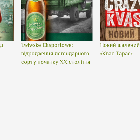
ід
Lwiwske Eksportowe:
Новий шалений 
відродження легендарного
«Квас Тарас»
сорту початку XX століття