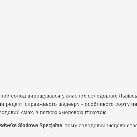
сний солод вирощувався у власних солодовнях Львівсь
или рецепт справжнього шедевру - особливого сорту
пи
лодовий смак, з легкою хмелевою гіркотою.
wiwske Slodowe Specjalne
, тому солодовий шедевр ста