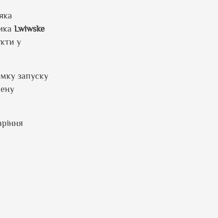
яка
тика
Lwiwske
кти у
имку запуску
чену
аріння