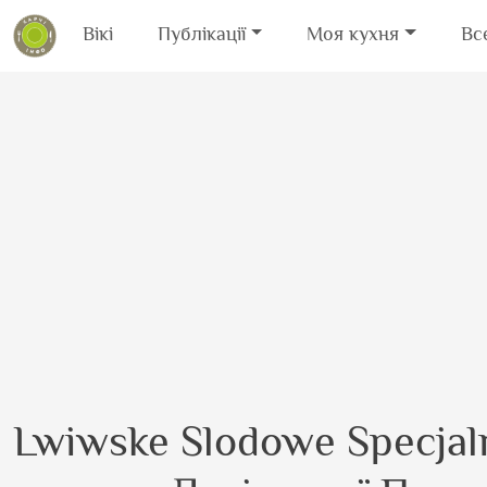
Вікі
Публікації
Моя кухня
Вс
Перейти до основного вмісту
Lwiwske Slodowe Specja