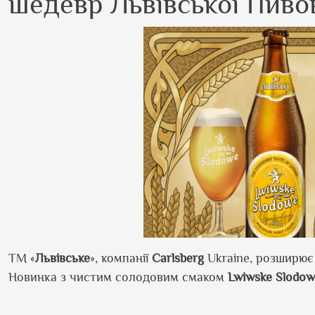
шедевр Львівської Пиво
ТМ «
Львівське
», компанії
Carlsberg
Ukraine
, розширює
Новинка з чистим солодовим смаком
Lwiwske
Slodow