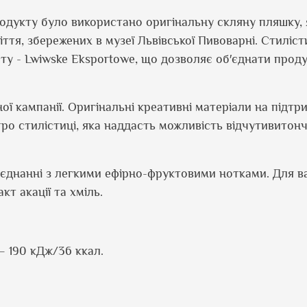
одукту було використано оригінальну скляну пляшку, 
тя, збережених в музеї Львівської Пивоварні. Стиліс
рту -
Lwiwske
Eksportowe
, що дозволяє об′єднати проду
ої кампанії. Оригінальні креативні матеріали на підтр
ро стилістиці, яка наддасть можливість відчути
витон
єднанні з легкими ефірно-фруктовими нотками. Д
ля в
кт акації та хміль.
 — 190
кДж
/36 ккал.