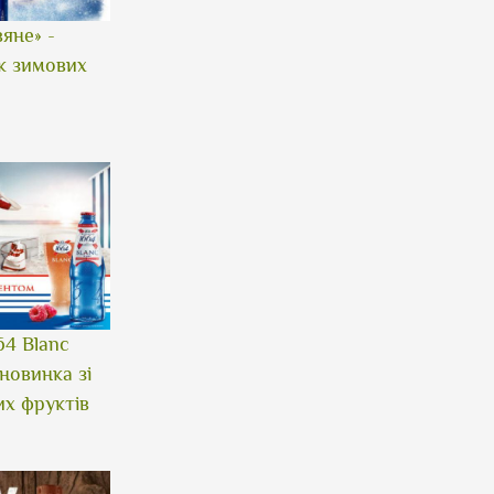
вяне» -
к зимових
64 Blanc
 новинка зі
х фруктів