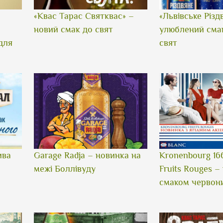
«Квас Тарас Святквас» –
«Львівське Різд
новий смак до свят
улюблений сма
для
свят
ива
Garage Radja – новинка на
Kronenbourg 16
межі Боллівуду
Fruits Rouges –
смаком червони