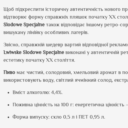
Щоб підкреслити історичну автентичність нового пр
відтворює форму справжніх пляшок початку ХХ століт
Slodowe Specjalne
також відповідає іншому ретро-со
вишукану лінійку особливих
лагерів
.
Звісно, справжній шедевр вартий відповідної рекламн
Lwiwske Slodowe Specjalne
виконані у автентичній рет
естетику початку ХХ століття.
Пиво
має
чистий, солодовий, хмельовий аромат в по
використовують
воду, світлий ячмінний солод, екстра
Вміст алкоголю: 4,4%.
Поживна цінність на 100 г: енергетична цінність
Форма випуску: скло 0,5 л і ПЕТ 0,95 л.