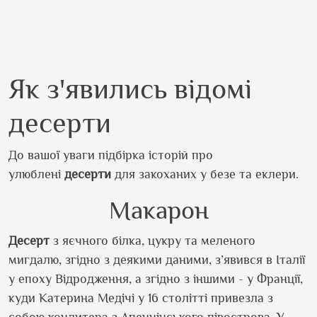
Як з'явились відомі
десерти
До вашої уваги підбірка історій про
улюблені
десерти
для закоханих у безе та еклери.
Макарон
Десерт
з яєчного білка, цукру та меленого
мигдалю, згідно з деякими даними, з’явився в Італії
у епоху Відродження, а згідно з іншими - у Франції,
куди Катерина Медічі у 16 столітті привезла з