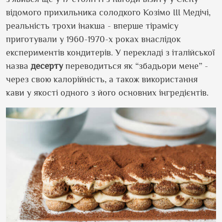
відомого прихильника солодкого Козімо III Медічі,
реальність трохи інакша - вперше тірамісу
приготували у 1960-1970-х роках внаслідок
експериментів кондитерів. У перекладі з італійської
назва
десерту
переводиться як “збадьори мене” -
через свою калорійність, а також використання
кави у якості одного з його основних інгредієнтів.