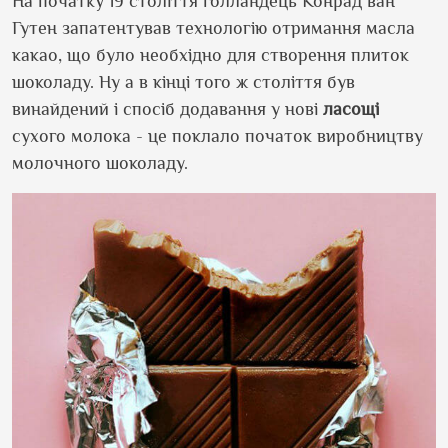
На початку 19 століття голландець Конрад ван
Гутен запатентував технологію отримання масла
какао, що було необхідно для створення плиток
шоколаду. Ну а в кінці того ж століття був
винайдений і спосіб додавання у нові
ласощі
сухого молока - це поклало початок виробництву
молочного шоколаду.