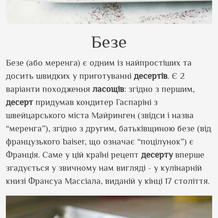
Безе
Безе (або меренга) є одним із найпростіших та
досить швидких у приготуванні
десертів
. Є 2
варіанти походження
ласощів
: згідно з першим,
десерт
придумав кондитер Гаспаріні з
швейцарського міста Майринген (звідси і назва
“меренга”), згідно з другим, батьківщиною безе (від
французького baiser, що означає “поцілунок”) є
Франція. Саме у цій країні рецепт
десерту
вперше
згадується у звичному нам вигляді - у кулінарній
книзі Франсуа Массіала, виданій у кінці 17 століття.