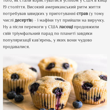
того, як стали користуватися успіхом у США в кінці
19 століття. Високий американський ритм життя
потребував швидких у приготуванні
страв
(у тому
числі
десертів
) - і мафіни тут прийшли на виручку.
Ну а після перемоги у США
ласощі
продовжили
свій тріумфальний парад по планеті завдяки
популяризації кав’ярень, у яких вони чудово
продавалися.