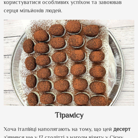
користуватися особливих успіхом та завоював
серця мільйонів людей.
Тірамісу
Хоча італійці наполягають на тому, що цей
десерт
з’явився ще у 17 столітті з нагоди візиту у Сієну