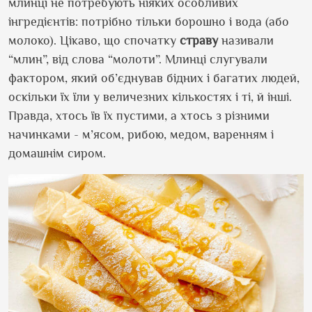
млинці не потребують ніяких особливих
інгредієнтів: потрібно тільки борошно і вода (або
молоко). Цікаво, що спочатку
страву
називали
“млин”, від слова “молоти”. Млинці слугували
фактором, який об’єднував бідних і багатих людей,
оскільки їх їли у величезних кількостях і ті, й інші.
Правда, хтось їв їх пустими, а хтось з різними
начинками - м’ясом, рибою, медом, варенням і
домашнім сиром.