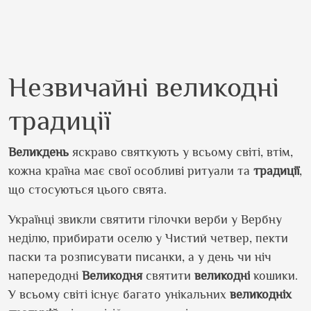
Незвичайні великодні
традиції
Великдень
яскраво святкують у всьому світі, втім,
кожна країна має свої особливі ритуали та
традиції
,
що стосуються цього свята.
Українці звикли святити гілочки верби у Вербну
неділю, прибирати оселю у Чистий четвер, пекти
паски та розписувати писанки, а у день чи ніч
напередодні
Великодня
святити
великодні
кошики.
У всьому світі існує багато унікальних
великодніх