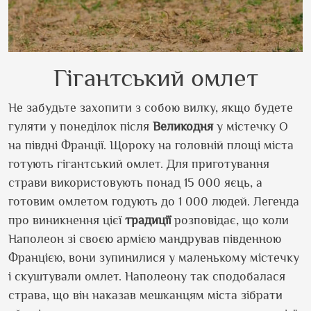
Гігантський омлет
Не забудьте захопити з собою вилку, якщо будете
гуляти у понеділок після
Великодня
у містечку О
на півдні Франції. Щороку на головній площі міста
готують гігантський омлет. Для приготування
страви використовують понад 15 000 яєць, а
готовим омлетом годують до 1 000 людей. Легенда
про виникнення цієї
традиції
розповідає, що коли
Наполеон зі своєю армією мандрував південною
Францією, вони зупинилися у маленькому містечку
і скуштували омлет. Наполеону так сподобалася
страва, що він наказав мешканцям міста зібрати