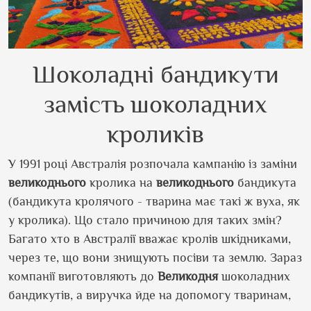
Шоколадні бандикути
замість шоколадних
кроликів
У 1991 році Австралія розпочала кампанію із заміни
великоднього
кролика на
великоднього
бандикута
(бандикута кролячого - тварина має такі ж вуха, як
у кролика). Що стало причиною для таких змін?
Багато хто в Австралії вважає кролів шкідниками,
через те, що вони знищують посіви та землю. Зараз
компанії виготовляють до
Великодня
шоколадних
бандикутів, а виручка йде на допомогу тваринам,