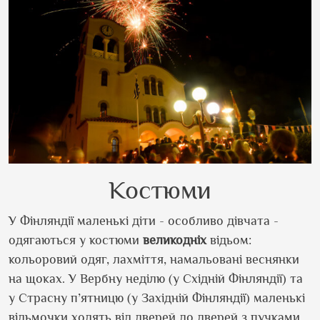
Костюми
У Фінляндії маленькі діти - особливо дівчата -
одягаються у костюми
великодніх
відьом:
кольоровий одяг, лахміття, намальовані веснянки
на щоках. У Вербну неділю (у Східній Фінляндії) та
у Страсну п’ятницю (у Західній Фінляндії) маленькі
відьмочки ходять від дверей до дверей з пучками