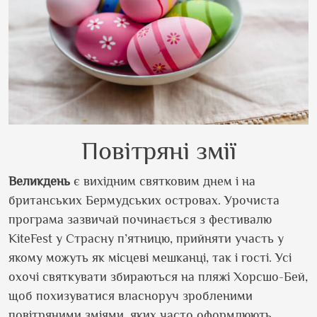
Повітряні змії
Великдень
є вихідним святковим днем і на
британських Бермудських островах. Урочиста
програма зазвичай починається з фестивалю
KiteFest у Страсну п’ятницю, прийняти участь у
якому можуть як місцеві мешканці, так і гості. Усі
охочі святкувати збираються на пляжі Хорсшо-Бей,
щоб похизуватися власноруч зробленими
повітряними зміями, яких часто оформлюють