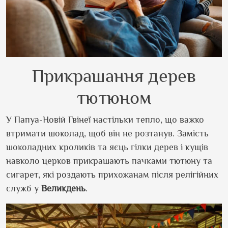
Прикрашання дерев
тютюном
У Папуа-Новій Гвінеї настільки тепло, що важко
втримати шоколад, щоб він не розтанув. Замість
шоколадних кроликів та яєць гілки дерев і кущів
навколо церков прикрашають пачками тютюну та
сигарет, які роздають прихожанам після релігійних
служб у
Великдень
.