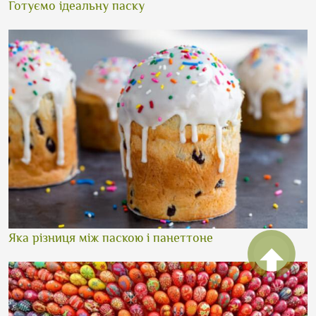
Готуємо ідеальну паску
Яка різниця між паскою і панеттоне