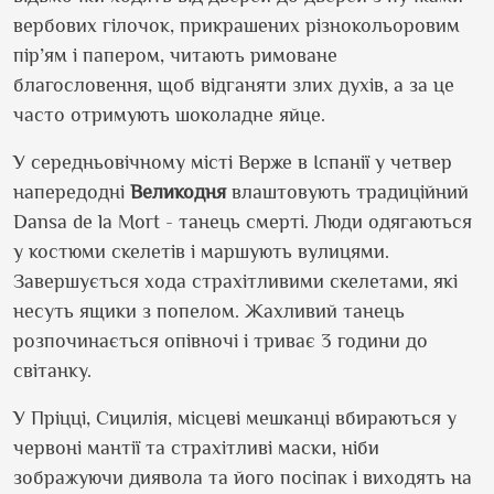
вербових гілочок, прикрашених різнокольоровим
пір’ям і папером, читають римоване
благословення, щоб відганяти злих духів, а за це
часто отримують шоколадне яйце.
У середньовічному місті Верже в Іспанії у четвер
напередодні
Великодня
влаштовують традиційний
Dansa de la Mort - танець смерті. Люди одягаються
у костюми скелетів і маршують вулицями.
Завершується хода страхітливими скелетами, які
несуть ящики з попелом. Жахливий танець
розпочинається опівночі і триває 3 години до
світанку.
У Пріцці, Сицилія, місцеві мешканці вбираються у
червоні мантії та страхітливі маски, ніби
зображуючи диявола та його посіпак і виходять на