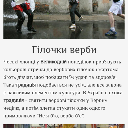
Гілочки верби
Чеські хлопці у
Великодній
понеділок прив’язують
кольорові стрічки до вербових гілочок і жартома
б’ють дівчат, щоб побажати їм удачі та здоров’я.
Така
традиція
подобається не усім, але все ж вона
є важливим елементом культури. В Україні є схожа
традиція
- святити вербові гілочки у Вербну
неділю, а потім злегка стукати один одного
примовляючи “Не я б’ю, верба б’є”.