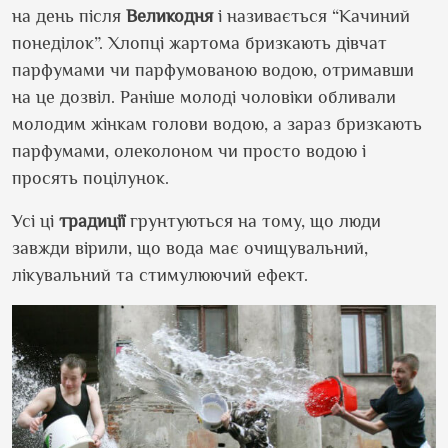
на день після
Великодня
і називається “Качиний
понеділок”. Хлопці жартома бризкають дівчат
парфумами чи парфумованою водою, отримавши
на це дозвіл. Раніше молоді чоловіки обливали
молодим жінкам голови водою, а зараз бризкають
парфумами, олеколоном чи просто водою і
просять поцілунок.
Усі ці
традиції
грунтуються на тому, що люди
завжди вірили, що вода має очищувальний,
лікувальний та стимулюючий ефект.