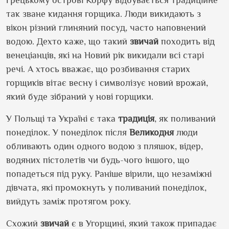
так зване кидання горщика. Люди викидають з
вікон різний глиняний посуд, часто наповнений
водою. Дехто каже, що такий
звичай
походить від
венеціанців, які на Новий рік викидали всі старі
речі. А хтось вважає, що розбивання старих
горщиків вітає весну і символізує новий врожай,
який буде зібраний у нові горщики.
У Польщі та Україні є така
традиція
, як поливаний
понеділок. У понеділок після
Великодня
люди
обливають один одного водою з пляшок, відер,
водяних пістолетів чи будь-чого іншого, що
попадеться під руку. Раніше вірили, що незаміжні
дівчата, які промокнуть у поливаний понеділок,
вийдуть заміж протягом року.
Схожий
звичай
є в Угорщині, який також припадає