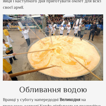
яйця і наступного дня приготувати омлет для всієї
своєї армії.
Обливання водою
Вранці у суботу напередодні
Великодня
на
грецькому острові Корфу відбувається традиційне