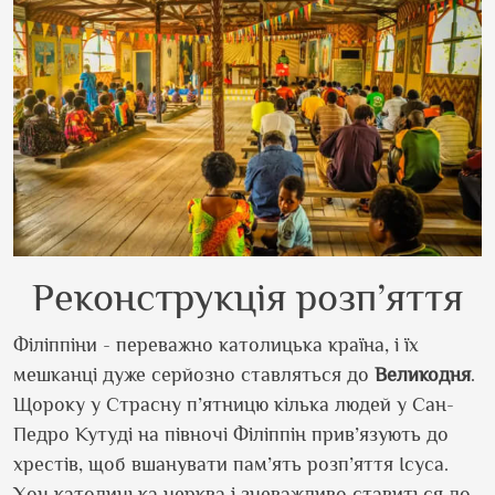
Реконструкція розп’яття
Філіппіни - переважно католицька країна, і їх
мешканці дуже серйозно ставляться до
Великодня
.
Щороку у Страсну п’ятницю кілька людей у Сан-
Педро Кутуді на півночі Філіппін прив’язують до
хрестів, щоб вшанувати пам’ять розп’яття Ісуса.
Хоч католицька церква і зневажливо ставиться до