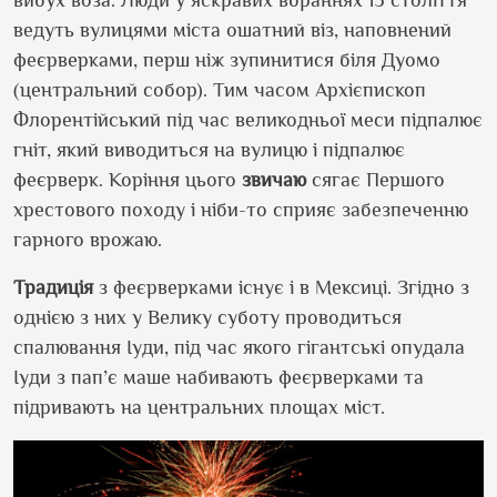
вибух воза. Люди у яскравих вбраннях 15 століття
ведуть вулицями міста ошатний віз, наповнений
феєрверками, перш ніж зупинитися біля Дуомо
(центральний собор). Тим часом Архієпископ
Флорентійський під час великодньої меси підпалює
гніт, який виводиться на вулицю і підпалює
феєрверк. Коріння цього
звичаю
сягає Першого
хрестового походу і ніби-то сприяє забезпеченню
гарного врожаю.
Традиція
з феєрверками існує і в Мексиці. Згідно з
однією з них у Велику суботу проводиться
спалювання Іуди, під час якого гігантські опудала
Іуди з пап’є маше набивають феєрверками та
підривають на центральних площах міст.