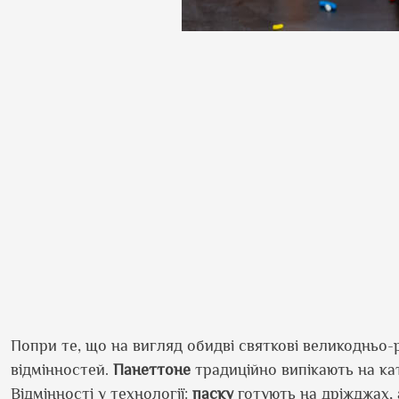
Попри те, що на вигляд обидві святкові великодньо-
відмінностей.
Панеттоне
традиційно випікають на ка
Відмінності у технології:
паску
готують на дріжджах,