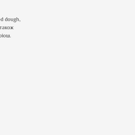
d dough,
 також
ріош.