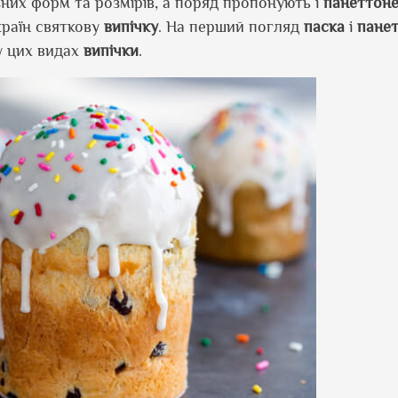
них форм та розмірів, а поряд пропонують і
панеттон
країн святкову
випічку
. На перший погляд
паска
і
пане
у цих видах
випічки
.