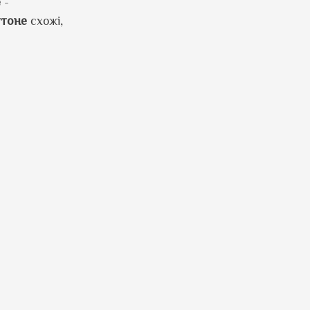
е
-
ттоне
схожі,