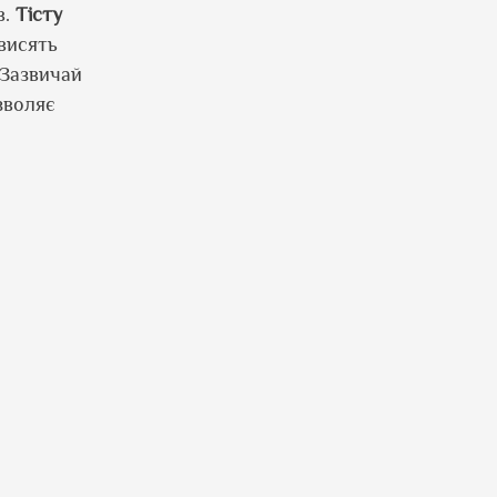
в.
Тісту
висять
 Зазвичай
зволяє