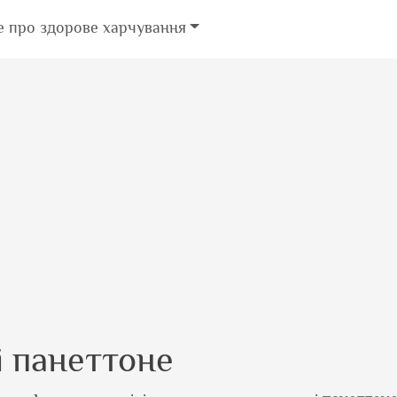
е про здорове харчування
і панеттоне