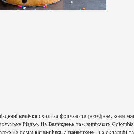
різдвяні
випічки
схожі за формою та розміром, вони м
толицьке Різдво. На
Великдень
там випікають Colombia 
 адже це домашня
випічка
, а
панеттоне
- на складній т