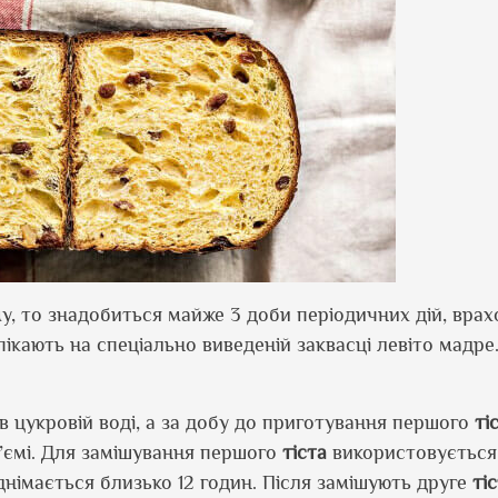
у, то знадобиться майже 3 доби періодичних дій, вра
ікають на спеціально виведеній заквасці левіто мадре.
 в цукровій воді, а за добу до приготування першого
ті
б’ємі. Для замішування першого
тіста
використовується
днімається близько 12 годин. Після замішують друге
ті