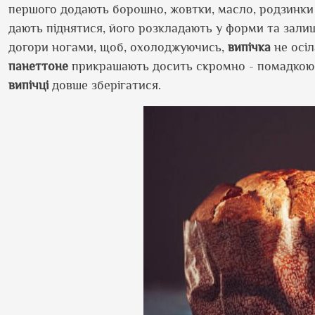
першого додають борошно, жовтки, масло, родзинки т
дають піднятися, його розкладають у форми та зали
догори ногами, щоб, охолоджуючись,
випічка
не осіл
панеттоне
прикрашають досить скромно - помадкою з
випічці
довше зберігатися.