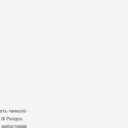
ають чимало
di Pasqua.
а вибагливій