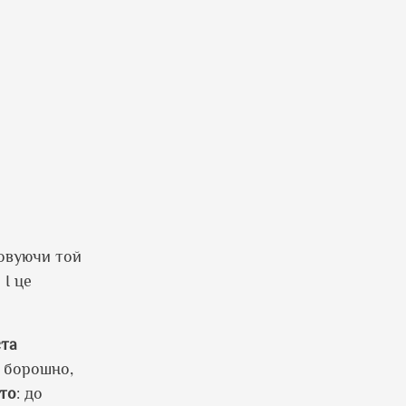
ховуючи той
 І це
ста
 борошно,
сто
: до