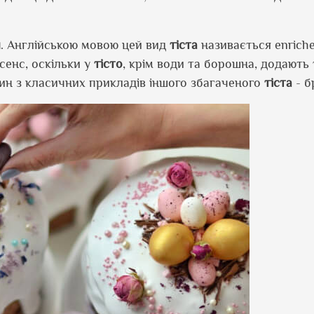
и
. Англійською мовою цей вид
тіста
називається enriche
сенс, оскільки у
тісто
, крім води та борошна, додають
дин з класичних прикладів іншого збагаченого
тіста
- б