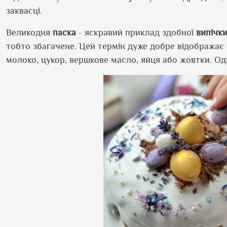
заквасці.
Великодня
паска
- яскравий приклад здобної
випічк
тобто збагачене. Цей термін дуже добре відображає 
молоко, цукор, вершкове масло, яйця або жовтки. О