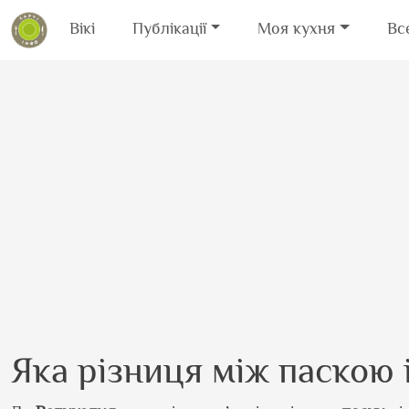
Вікі
Публікації
Моя кухня
Вс
Перейти до основного вмісту
Яка різниця між паскою 