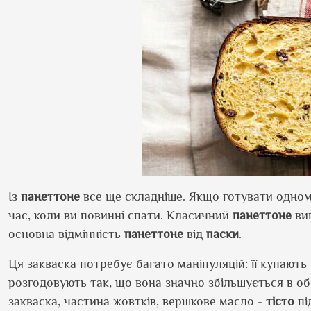
Із
панеттоне
все ще складніше. Якщо готувати одном
час, коли ви повинні спати. Класичний
панеттоне
вип
основна відмінність
панеттоне
від
паски
.
Ця закваска потребує багато маніпуляцій: її купають
розгодовують так, що вона значно збільшується в о
закваска, частина жовтків, вершкове масло -
тісто
пі