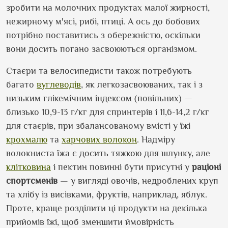
зробити на молочних продуктах малої жирності,
нежирному м
'
ясі, рибі, птиці. А ось до бобових
потрібно поставитись з обережністю, оскільки
вони досить погано засвоюються організмом.
Стаєри та велосипедисти також потребують
багато
вуглеводів
, як легкозасвоюваних, так і з
низьким глікемічним індексом (повільних) —
близько 10,9-13 г/кг для спринтерів і 11,6-14,2 г/кг
для стаєрів, при збалансованому вмісті у їжі
крохмалю
та
харчових волокон
. Надміру
волокниста їжа є досить тяжкою для шлунку, але
клітковина
і пектин повинні бути присутні у
раціоні
спортсменів
— у вигляді овочів, недроблених круп
та хлібу із висівками, фруктів, наприклад, яблук.
Проте, краще розділити ці продукти на декілька
прийомів їжі, щоб зменшити ймовірність