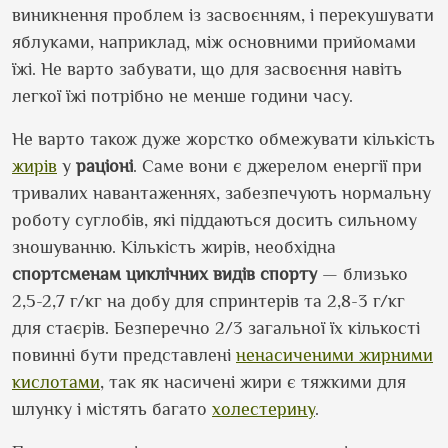
виникнення проблем із засвоєнням, і перекушувати
яблуками, наприклад, між основними прийомами
їжі. Не варто забувати, що для засвоєння навіть
легкої їжі потрібно не менше години часу.
Не варто також дуже жорстко обмежувати кількість
жирів
у
раціоні
. Саме вони є джерелом енергії при
тривалих навантаженнях, забезпечують нормальну
роботу суглобів, які піддаються досить сильному
зношуванню. Кількість жирів, необхідна
спортсменам
циклічних видів спорту
— близько
2,5-2,7 г/кг на добу для спринтерів та 2,8-3 г/кг
для стаєрів. Безперечно 2/3 загальної їх кількості
повинні бути представлені
ненасиченими жирними
кислотами
, так як насичені жири є тяжкими для
шлунку і містять багато
холестерину
.