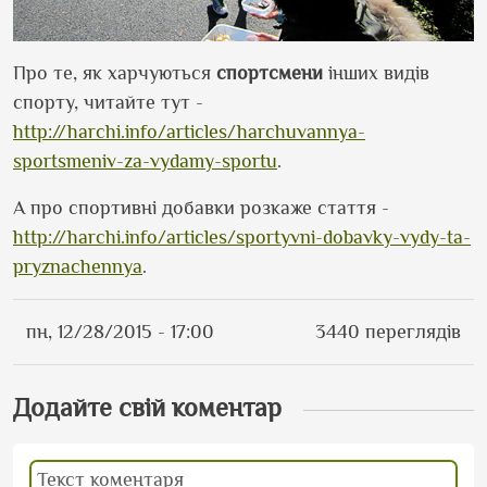
Про те, як харчуються
спортсмени
інших видів
спорту, читайте тут -
http://harchi.info/articles/harchuvannya-
sportsmeniv-za-vydamy-sportu
.
А про спортивні добавки розкаже стаття -
http://harchi.info/articles/sportyvni-dobavky-vydy-ta-
pryznachennya
.
пн, 12/28/2015 - 17:00
3440 переглядів
Додайте свій коментар