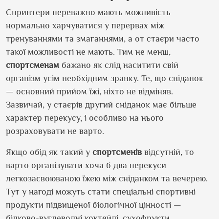
Спринтери переважно мають можливість
нормально харчуватися у перервах між
тренуваннями та змаганнями, а от стаєри часто
такої можливості не мають. Тим не менш,
спортсменам
бажано як слід наситити свій
організм усім необхідним зранку. Те, що сніданок
— основний прийом їжі, ніхто не відміняв.
Зазвичай, у стаєрів другий сніданок має більше
характер перекусу, і особливо на нього
розраховувати не варто.
Якщо обід як такий у
спортсменів
відсутній, то
варто організувати хоча б два перекуси
легкозасвоюваною їжею між сніданком та вечерею.
Тут у нагоді можуть стати спеціальні спортивні
продукти підвищеної біологічної цінності —
білково-вуглеводні коктейлі, сухофрукти,