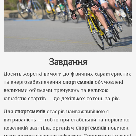
Завдання
Досить жорсткі вимоги до фізичних характеристик
та енергозабезпечення
спортсменів
обумовлені
великими об
'
ємами тренувань та великою
кількістю стартів — до декількох сотень за рік.
Для
спортсменів
стаєрів найважливішою є
витривалість — тобто при стабільній та порівняно
невеликій вазі тіла, організм
спортсменів
повинен
мати достатні запаси глікогену. Спринтери і плавці