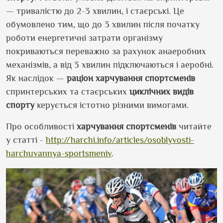
— тривалістю до 2-3 хвилин, і стаєрські. Це
обумовлено тим, що до 3 хвилин після початку
роботи енергетичні затрати організму
покриваються переважно за рахунок анаеробних
механізмів, а від 3 хвилин підключаються і аеробні.
Як наслідок —
раціон
харчування спортсменів
спринтерських та стаєрських
циклічних видів
спорту
керується істотно різними вимогами.
Про особливості
харчування спортсменів
читайте
у статті -
http://harchi.info/articles/osoblyvosti-
harchuvannya-sportsmeniv
.