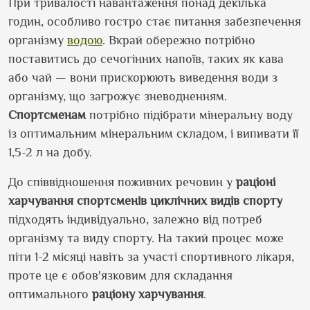
При тривалості навантаження понад декілька
годин, особливо гостро стає питання забезпечення
організму
водою
. Вкрай обережно потрібно
поставитись до сечогінних напоїв, таких як кава
або чай — вони прискорюють виведення води з
організму, що загрожує зневодненням.
Спортсменам
потрібно підібрати мінеральну воду
із оптимальним мінеральним складом, і випивати її
1,5-2 л на добу.
До співвідношення поживних речовин у
раціоні
харчування спортсменів
циклічних видів спорту
підходять індивідуально, залежно від потреб
організму та виду спорту. На такий процес може
піти 1-2 місяці навіть за участі спортивного лікаря,
проте це є обов
'
язковим для складання
оптимального
раціону
харчування
.