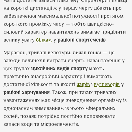
на короткі дистанції ж у першу чергу дбають про
забезпечення максимальної потужності протягом
короткого проміжку часу — тобто швидкісно-
силовий характер навантажень вимагає приділити
велику увагу
білкам
у
раціоні спортсменів
.
Марафон, тривалі велотури, лижні гонки — це
завжди величезні витрати енергії. Навантаження у
цих групах
циклічних видів спорту
мають
практично анаеробний характер і вимагають
достатньої кількості та якості
жирів
і
вуглеводів
у
раціоні
харчування
. Також, при таких тривалих
навантаженнях має місце зневоднення організму із
одночасним вимиванням із нього мінеральних
солей, позаяк потрібно постійно поповнювати
запаси води та мікроелементів.