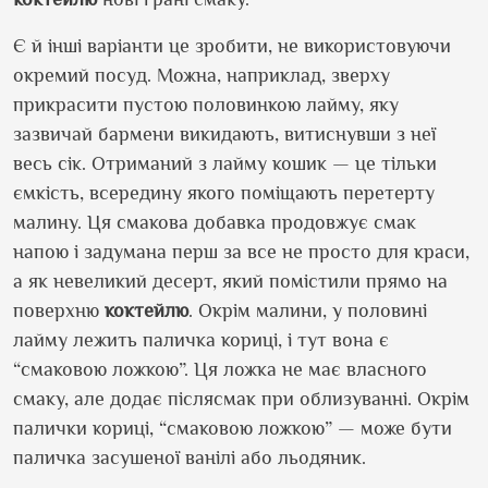
Є й інші варіанти це зробити, не використовуючи
окремий посуд. Можна, наприклад, зверху
прикрасити пустою половинкою лайму, яку
зазвичай бармени викидають, витиснувши з неї
весь сік.
Отриманий з лайму кошик — це тільки
ємкість, всередину якого поміщають перетерту
малину. Ця смакова добавка продовжує смак
напою і задумана перш за все не просто для краси,
а як невеликий десерт, який помістили прямо на
поверхню
коктейлю
. Окрім малини, у половині
лайму лежить паличка кориці, і тут вона є
“смаковою ложкою”. Ця ложка не має власного
смаку, але додає післясмак при облизуванні. Окрім
палички кориці, “смаковою ложкою” — може бути
паличка засушеної ванілі або льодяник.