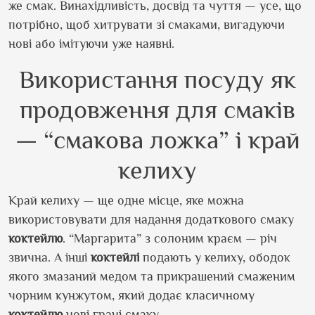
же смак.
Винахідливість, досвід та чуття — усе, що
потрібно, щоб хитрувати зі смаками, вигадуючи
нові або імітуючи уже
наявні
.
В
икористання посуду як
продовження для смаків
— “смакова ложка” і край
келиху
Край келиху — ще одне місце, яке можна
використовувати для надання додаткового смаку
коктейлю
. “Маргарита” з солоним краєм — річ
звична. А інші
коктейлі
подають у келиху, ободок
якого змазаний медом та прикрашений смаженим
чорним кунжутом, який додає класичному
коктейлю
нові грані смаку.