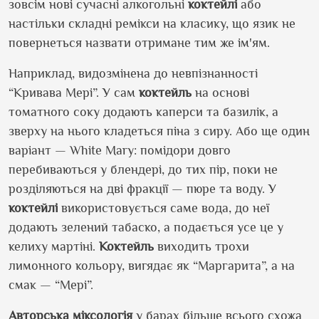
зовсім нові сучасні алкогольні
коктейлі
або
настільки складні ремікси на класику, що язик не
повернеться назвати отримане тим же ім
'
ям.
Наприклад, видозмінена до невпізнанності
“Кривава Мері”. У сам
коктейль
на основі
томатного соку додають каперси та базилік, а
зверху на нього кладеться піна з сиру. Або ще один
варіант —
White Mary:
помідори довго
перебиваються у блендері, до тих пір, поки не
розділяються на дві фракції — пюре та воду. У
коктейлі
використовується саме вода, до неї
додають зелений табаско, а подається усе це у
келиху мартіні.
Коктейль
виходить трохи
лимонного кольору, вигядає як “Маргарита”, а на
смак — “Мері”.
Авторська міксологія
у барах більше всього схожа