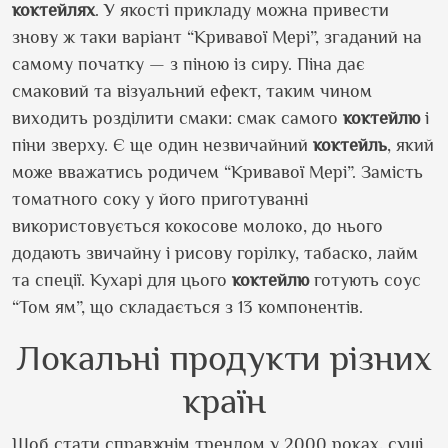
коктейлях
. У якості прикладу можна привести
знову ж таки варіант “Кривавої Мері”, згаданий на
самому початку — з піною із сиру. Піна дає
смаковий та візуальний ефект, таким чином
виходить розділити смаки: смак самого
коктейлю
і
піни зверху. Є ще один незвичайний
коктейль
, який
може вважатись родичем “Кривавої Мері”. Замість
томатного соку у його приготуванні
використовується кокосове молоко, до нього
додають звичайну і рисову горілку, табаско, лайм
та спеції. Кухарі для цього
коктейлю
готують соус
“Том ям”, що складається з 13 компонентів.
Локальні продукти різних
країн
Щоб стати справжнім трендом у 2000 роках, суші