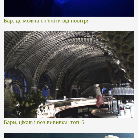
Бар, де можна сп'яніти від повітря
Бари, цікаві і без випивки: топ-5