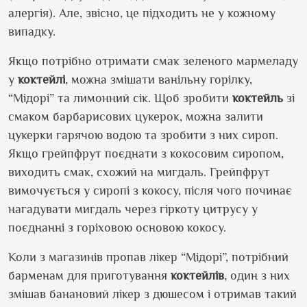
алергія). Але, звісно, це підходить не у кожному
випадку.
Якщо потрібно отримати смак зеленого мармеладу
у
коктейлі
, можна змішати ванільну горілку,
“Мідорі” та лимонний сік. Щоб зробити
коктейль
зі
смаком барбарисових цукерок, можна залити
цукерки гарячою водою та зробити з них сироп.
Якщо грейпфрут поєднати з кокосовим сиропом,
виходить смак, схожий на мигдаль. Грейпфрут
вимочується у сиропі з кокосу, після чого починає
нагадувати мигдаль через гіркоту цитрусу у
поєднанні з горіховою основою кокосу.
Коли з магазинів пропав лікер “Мідорі”, потрібний
барменам для приготування
коктейлів
, один з них
змішав банановий лікер з дюшесом і отримав такий