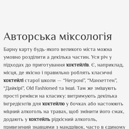
Авторська міксологія
Барну карту будь-якого великого міста можна
умовно розділити а декілька частин. Уся річ у
підходах до приготування
коктейлів
. Є, наприклад,
місця, де якісно і правильно роблять класичні
коктейлі
старої школи — “Негроні”, “Манхеттен”,
“Дайкірі”,
Old Fashioned
та інші.
Там же змішують
прості ремікси на класику: витримують декілька
інгредієнтів для
коктейлю
у бочках або настоюють
міцний алкоголь на травах, щоб змінити його смак,
додають у
коктейль
рідкісний алкоголь,
привезений знавцями з мандрівок, часто в єдиному