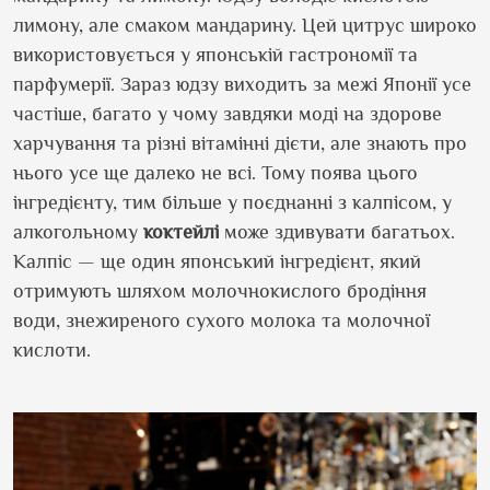
лимону, але смаком мандарину. Цей цитрус широко
використовується у японській гастрономії та
парфумерії. Зараз юдзу виходить за межі Японії усе
частіше, багато у чому завдяки моді на здорове
харчування та різні вітамінні дієти, але знають про
нього усе ще далеко не всі. Тому поява цього
інгредієнту, тим більше у поєднанні з калпісом, у
алкогольному
коктейлі
може здивувати багатьох.
Калпіс — ще один японський інгредієнт, який
отримують шляхом молочнокислого бродіння
води, знежиреного сухого молока та молочної
кислоти.