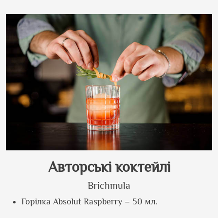
А
вторські коктейлі
Brichmula
Горілка
Absolut Raspberry –
50 мл.