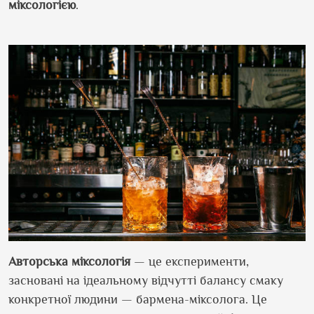
міксологією
.
Авторська міксологія
— це експерименти,
засновані на ідеальному відчутті балансу смаку
конкретної людини — бармена-міксолога. Це