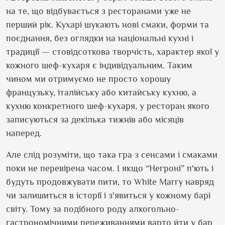
на те, що відбувається з ресторанами уже не
перший рік. Кухарі шукають нові смаки, форми та
поєднання,
без оглядки на національні кухні і
традиції — стовідсоткова творчість, характер якої у
кожного шеф-кухаря є індивідуальним. Таким
чином ми отримуємо не просто хорошу
французьку, італійську або китайську кухню, а
кухню конкретного шеф-кухаря, у ресторан якого
записуються за декілька тижнів або місяців
наперед.
Але слід розуміти, що така гра з сенсами і смаками
поки не перевірена часом. І якщо “Негроні” п
'
ють і
будуть продовжувати пити, то
White Marry
навряд
чи залишиться в історії і з
'
явиться у кожному барі
світу. Тому за подібного роду алкогольно-
гастрономічними переживаннями варто йти у бар