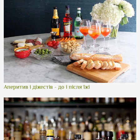
Аперитив і діжестів - до і після їжі