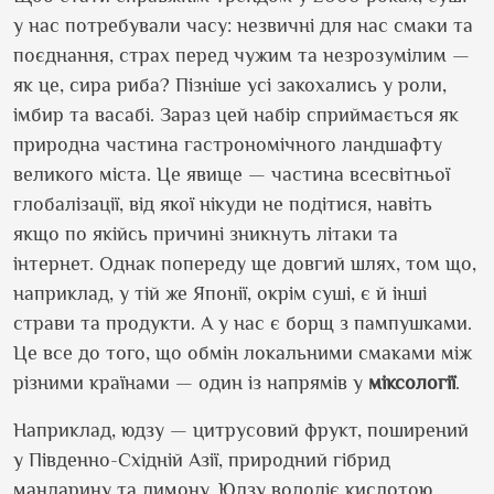
у нас потребували часу: незвичні для нас смаки та
поєднання, страх перед чужим та незрозумілим —
як це, сира риба? Пізніше усі закохались у роли,
імбир та васабі. Зараз цей набір сприймається як
природна частина гастрономічного ландшафту
великого міста. Це явище — частина всесвітньої
глобалізації, від якої нікуди не подітися, навіть
якщо по якійсь причині зникнуть літаки та
інтернет. Однак попереду ще довгий шлях, том що,
наприклад, у тій же Японії, окрім суші, є й інші
страви та продукти. А у нас є борщ з пампушками.
Це все до того, що обмін локальними смаками між
різними країнами — один із напрямів у
міксології
.
Наприклад, юдзу — цитрусовий фрукт,
поширений
у Південно-Східній Азії, природний гібрид
мандарину та лимону. Юдзу володіє кислотою