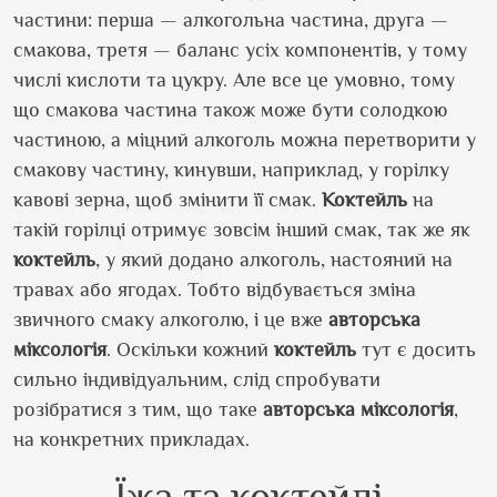
частини: перша — алкогольна частина, друга —
смакова, третя — баланс усіх компонентів, у тому
числі кислоти та цукру. Але все це умовно,
тому
що смакова частина також може бути солодкою
частиною, а міцний алкоголь можна перетворити у
смакову частину, кинувши, наприклад, у горілку
кавові зерна, щоб змінити її смак.
Коктейль
на
такій горілці отримує зовсім інший смак, так же як
коктейль
, у який додано алкоголь, настояний на
травах або ягодах. Тобто відбувається зміна
звичного смаку алкоголю, і це вже
авторська
міксологія
. Оскільки кожний
коктейль
тут є досить
сильно індивідуальним, слід спробувати
розібратися з тим, що таке
авторська міксологія
,
на конкретних прикладах.
Їжа та коктейлі