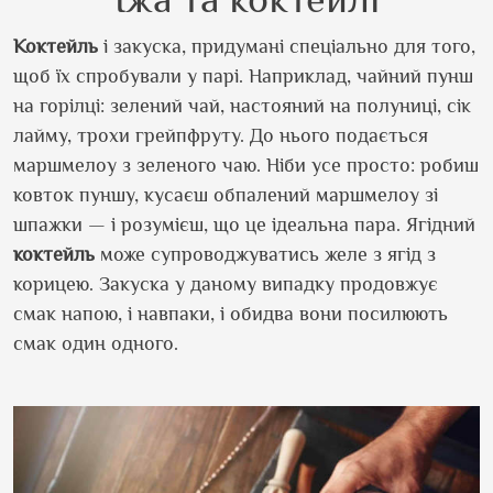
Коктейль
і закуска, придумані спеціально для того,
щоб їх спробували у парі. Наприклад, чайний пунш
на горілці: зелений чай, настояний на полуниці, сік
лайму, трохи грейпфруту. До нього подається
маршмелоу з зеленого чаю. Ніби усе просто: робиш
ковток пуншу, кусаєш обпалений маршмелоу зі
шпажки — і розумієш, що це ідеальна пара. Ягідний
коктейль
може супроводжуватись желе з ягід з
корицею. Закуска у даному випадку продовжує
смак напою, і навпаки, і обидва вони посилюють
смак один одного.