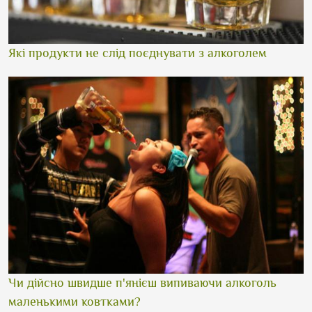
Які продукти не слід поєднувати з алкоголем
Чи дійсно швидше п'янієш випиваючи алкоголь
маленькими ковтками?