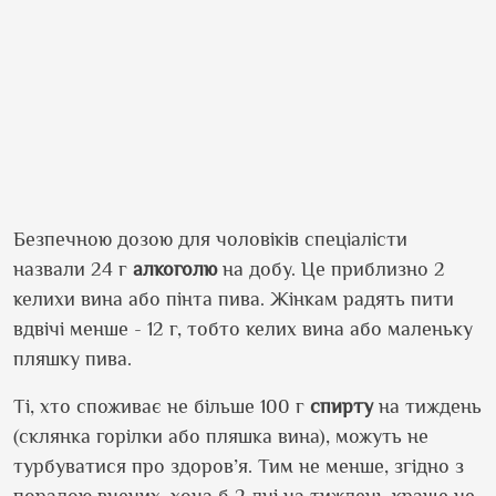
Безпечною дозою для чоловіків спеціалісти
назвали 24 г
алкоголю
на добу. Це приблизно 2
келихи вина або пінта пива. Жінкам радять пити
вдвічі менше - 12 г, тобто келих вина або маленьку
пляшку пива.
Ті, хто споживає не більше 100 г
спирту
на тиждень
(склянка горілки або пляшка вина), можуть не
турбуватися про здоров’я. Тим не менше, згідно з
порадою вчених, хоча б 2 дні на тиждень краще не