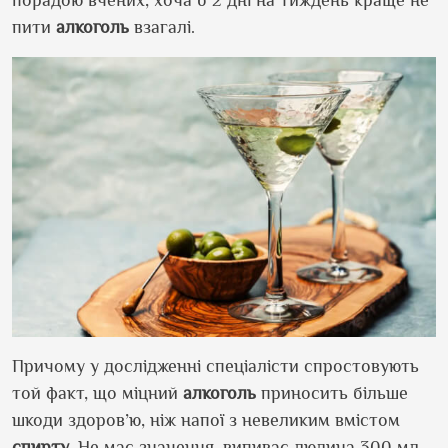
пити
алкоголь
взагалі.
Причому у дослідженні спеціалісти спростовують
той факт, що міцний
алкоголь
приносить більше
шкоди здоров’ю, ніж напої з невеликим вмістом
спирту
. Не має значення, випиває людина 300 мл