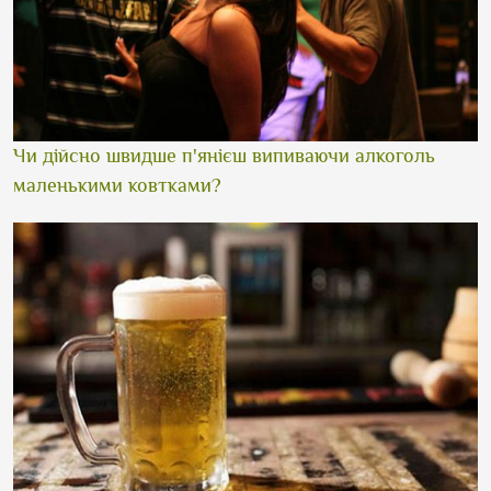
Чи дійсно швидше п'янієш випиваючи алкоголь
маленькими ковтками?