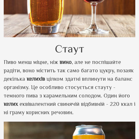
Стаут
Пиво менш міцне, ніж
вино
, але не поспішайте
радіти, воно містить так само багато цукру, позаяк
декілька
келихів
цілком здатні вплинути на баланс
організму. Це особливо стосується стауту -
темного пива з карамельним солодом. Один його
келих
еквівалентний свинячій відбивній - 220 ккал і
ні граму корисних речовин.