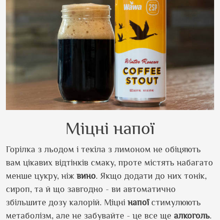
Міцні напої
Горілка з льодом і текіла з лимоном не обіцяють
вам цікавих відтінків смаку, проте містять набагато
менше цукру, ніж
вино
. Якщо додати до них тонік,
сироп, та й що завгодно - ви автоматично
збільшите дозу калорій. Міцні
напої
стимулюють
метаболізм, але не забувайте - це все ще
алкоголь
.