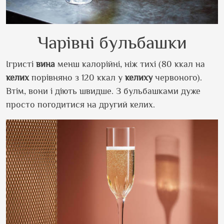
Чарівні бульбашки
Ігристі
вина
менш калорійні, ніж тихі (80 ккал на
келих
порівняно з 120 ккал у
келиху
червоного).
Втім, вони і діють швидше. З бульбашками дуже
просто погодитися на другий келих.