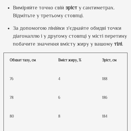
Виміряйте точно свій
зріст
у сантиметрах.
Відмітьте у третьому стовпці.
За допомогою лінійки з'єднайте обидві точки
діагоналлю і у другому стовпці у місті перетину
побачите значення вмісту жиру у вашому
тілі
.
Обхват тазу, см
Вміст жиру, %
Зріст, см
76
4
188
78
6
186
80
8
184