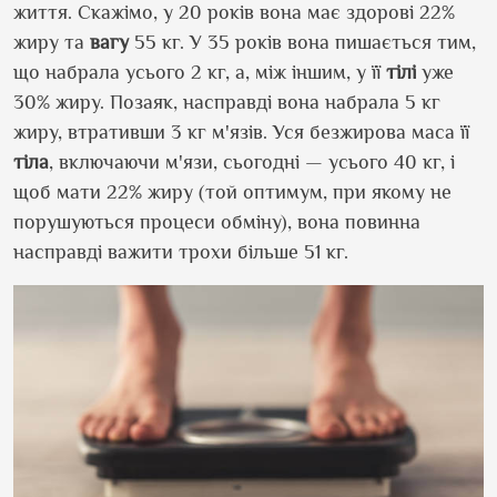
життя. Скажімо, у 20 років вона має здорові 22%
жиру та
вагу
55 кг. У 35 років вона пишається тим,
що набрала усього 2 кг, а, між іншим, у її
тілі
уже
30% жиру. Позаяк, насправді вона набрала 5 кг
жиру, втративши 3 кг м'язів. Уся безжирова маса її
тіла
, включаючи м'язи, сьогодні — усього 40 кг, і
щоб мати 22% жиру (той оптимум, при якому не
порушуються процеси обміну), вона повинна
насправді важити трохи більше 51 кг.