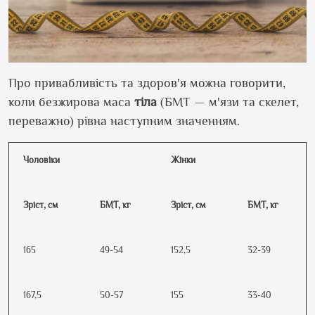
Про привабливість та здоров'я можна говорити,
коли безжирова маса
тіла
(БМТ — м'язи та скелет,
переважно) рівна наступним значенням.
Чоловіки
Жінки
Зріст, см
БМТ, кг
Зріст, см
БМТ, кг
165
49-54
152,5
32-39
167,5
50-57
155
33-40