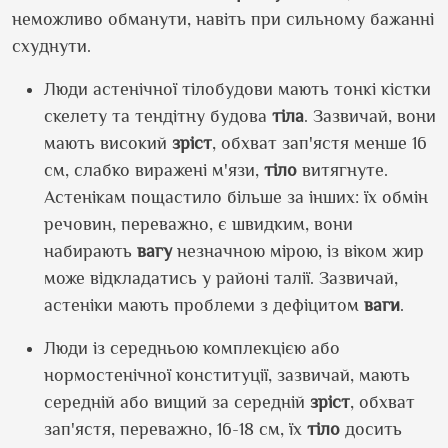
неможливо обманути, навіть при сильному бажанні
схуднути.
Люди астенічної тілобудови мають тонкі кістки
скелету та тендітну будова
тіла
. Зазвичай, вони
мають високий
зріст
, обхват зап'ястя менше 16
см, слабко виражені м'язи,
тіло
витягнуте.
Астенікам пощастило більше за інших: їх обмін
речовин, переважно, є швидким, вони
набирають
вагу
незначною мірою, із віком жир
може відкладатись у районі талії. Зазвичай,
астеніки мають проблеми з дефіцитом
ваги
.
Люди із середньою комплекцією або
нормостенічної конституції, зазвичай, мають
середній або вищий за середній
зріст
, обхват
зап'ястя, переважно, 16-18 см, їх
тіло
досить