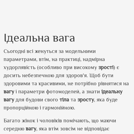
Ідеальна вага
Сьогодні всі женуться за модельними
параметрами, втім, на практиці, надмірна
худорлявість (особливо при високому
зрості
) є
досить небезпечною для здоров'я. Щоб бути
здоровими та красивими, не потрібно рівнятися на
вагу
і параметри фотомоделей, а знати
ідеальну
вагу
для будови свого
тіла
та
зросту
, яка буде
пропорційною і гармонійною.
Багато жінок і чоловіків помічають, що маючи
середню
вагу
, яка втім зовсім не відповідає