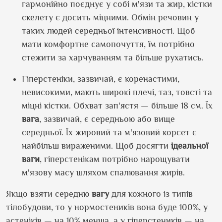
гармонійно поєднує у собі м'язи та жир, кістки
скелету є досить міцними. Обмін речовин у
таких людей середньої інтенсивності. Щоб
мати комфортне самопочуття, їм потрібно
стежити за харчуванням та більше рухатись.
Гіперстеніки, зазвичай, є коренастими,
невисокими, мають широкі плечі, таз, товсті та
міцні кістки. Обхват зап'ястя — більше 18 см. Їх
вага
, зазвичай, є середньою або вище
середньої. Їх жировий та м'язовий корсет є
найбільш вираженими. Щоб досягти
ідеальної
ваги
, гіперстенікам потрібно нарощувати
м'язову масу шляхом спалювання жирів.
Якщо взяти середню
вагу
для кожного із типів
тілобудови, то у нормостеників вона буде 100%, у
астеніків — на 10% менша, а у гіперстеників — на