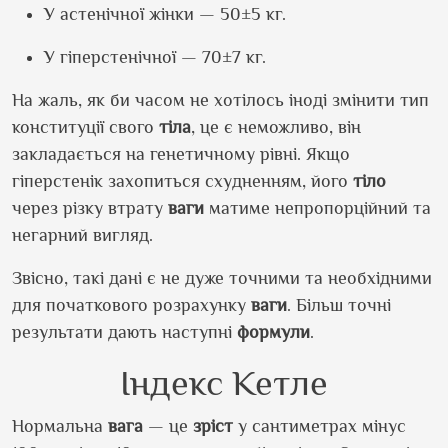
У астенічної жінки — 50±5 кг.
У гіперстенічної — 70±7 кг.
На жаль, як би часом не хотілось іноді змінити тип
конституції свого
тіла
, це є неможливо, він
закладається на генетичному рівні. Якщо
гіперстенік захопиться схудненням, його
тіло
через різку втрату
ваги
матиме непропорційний та
негарний вигляд.
Звісно, такі дані є не дуже точними та необхідними
для початкового розрахунку
ваги
. Більш точні
результати дають наступні
формули
.
Індекс Кетле
Нормальна
вага
— це
зріст
у сантиметрах мінус