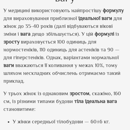
У медицині використовують найпростішу
формулу
для вираховування приблизної
ідеальної ваги
для
жінок до 35-40 років (далі відбуваються вікові
зміни і
вага
дещо збільшується). У цій
формулі
із
зросту
вираховується 100 одиниць для
нормостеніків, 110 одиниць для астеніків та 90 —
для гіперстеніків. Однак, варіантами нормальної
ваги
вважаються її коливання у межах 10%, тому
шляхом нескладних обчислень отримаємо такий
приклад.
У трьох жінок із однаковим
зростом
, скажімо, 160
см, із різними типами будови
тіла
ідеальна вага
становитиме:
У жінки середньої тілобудови — 60±6 кг.