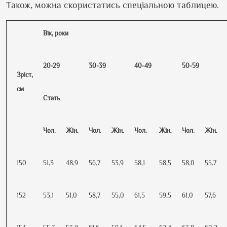
Також, можна скористатись спеціальною таблицею.
Вік, роки
20-29
30-39
40-49
50-59
Зріст,
см
Стать
Чол.
Жін.
Чол.
Жін.
Чол.
Жін.
Чол.
Жін.
150
51,3
48,9
56,7
53,9
58,1
58,5
58,0
55,7
152
53,1
51,0
58,7
55,0
61,5
59,5
61,0
57,6