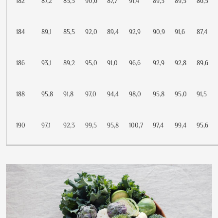
182
87,2
83,3
90,6
87,7
91,4
89,3
89,5
86,5
184
89,1
85,5
92,0
89,4
92,9
90,9
91,6
87,4
186
93,1
89,2
95,0
91,0
96,6
92,9
92,8
89,6
188
95,8
91,8
97,0
94,4
98,0
95,8
95,0
91,5
190
97,1
92,3
99,5
95,8
100,7
97,4
99,4
95,6