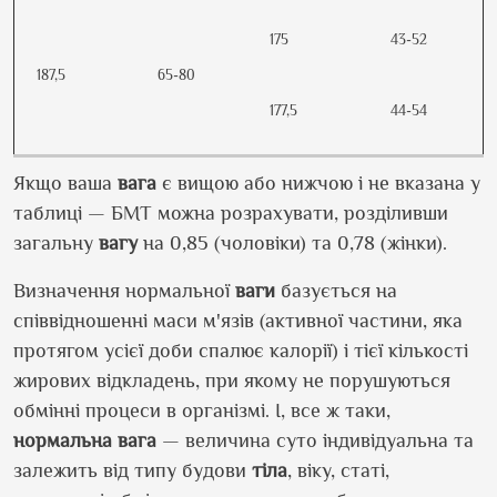
175
43-52
187,5
65-80
177,5
44-54
Якщо ваша
вага
є вищою або нижчою і не вказана у
таблиці — БМТ можна розрахувати, розділивши
загальну
вагу
на 0,85 (чоловіки) та 0,78 (жінки).
Визначення нормальної
ваги
базується на
співвідношенні маси м'язів (активної частини, яка
протягом усієї доби спалює калорії) і тієї кількості
жирових відкладень, при якому не порушуються
обмінні процеси в організмі. І, все ж таки,
нормальна вага
— величина суто індивідуальна та
залежить від типу будови
тіла
, віку, статі,