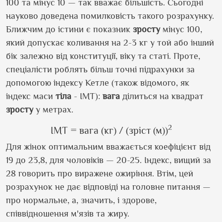
100 та мінус 10 — так вважає більшість. Сьогодні
науково доведена помилковість такого розрахунку.
Ближчим до істини є показник
зросту
мінус 100,
який допускає коливання на 2-3 кг у той або інший
бік залежно від конституції, віку та статі. Проте,
спеціалісти роблять більш точні підрахунки за
допомогою індексу Кетле (також відомого, як
індекс маси
тіла
- ІМТ):
вага
ділиться на квадрат
зросту
у метрах.
2
ІМТ = вага (кг) / (зріст (м))
Для жінок оптимальним вважається коефіцієнт від
19 до 23,8, для чоловіків — 20-25. Індекс, вищий за
28 говорить про виражене ожиріння. Втім, цей
розрахунок не дає відповіді на головне питання —
про нормальне, а, значить, і здорове,
співвідношення м'язів та жиру.