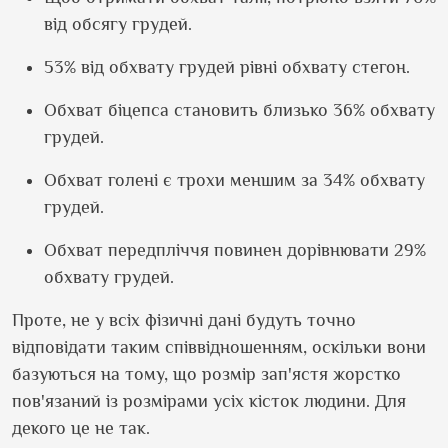
від обсягу грудей.
53% від обхвату грудей рівні обхвату стегон.
Обхват біцепса становить близько 36% обхвату
грудей.
Обхват голені є трохи меншим за 34% обхвату
грудей.
Обхват передпліччя повинен дорівнювати 29%
обхвату грудей.
Проте, не у всіх фізичні дані будуть точно
відповідати таким співвідношенням, оскільки вони
базуються на тому, що розмір зап'ястя жорстко
пов'язаний із розмірами усіх кісток людини. Для
декого це не так.