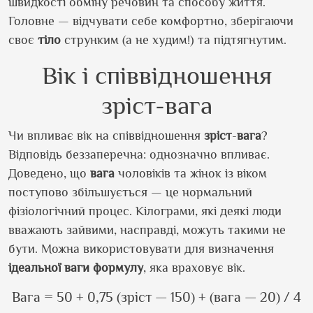
швидкості обміну речовин та способу життя.
Головне — відчувати себе комфортно, зберігаючи
своє
тіло
струнким (а не худим!) та підтягнутим.
Вік і співвідношення
зріст-вага
Чи впливає вік на співвідношення
зріст
-
вага
?
Відповідь беззаперечна: однозначно впливає.
Доведено, що
вага
чоловіків та жінок із віком
поступово збільшується — це нормальний
фізіологічний процес. Кілограми, які деякі люди
вважають зайвими, насправді, можуть такими не
бути. Можна використовувати для визначення
ідеальної ваги
формулу
, яка враховує вік.
Вага = 50 + 0,75 (зріст — 150) + (вага — 20) / 4