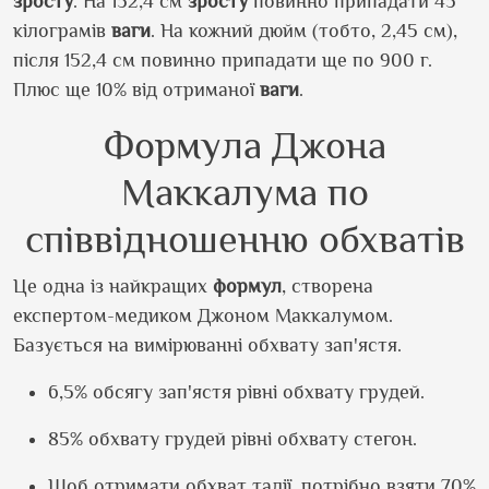
зросту
. На 152,4 см
зросту
повинно припадати 45
кілограмів
ваги
. На кожний дюйм (тобто, 2,45 см),
після 152,4 см повинно припадати ще по 900 г.
Плюс ще 10% від отриманої
ваги
.
Формула Джона
Маккалума по
співвідношенню обхватів
Це одна із найкращих
формул
, створена
експертом-медиком Джоном Маккалумом.
Базується на вимірюванні обхвату зап'ястя.
6,5% обсягу зап'ястя рівні обхвату грудей.
85% обхвату грудей рівні обхвату стегон.
Щоб отримати обхват талії, потрібно взяти 70%