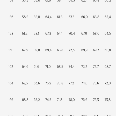
154
55,3
53,0
61,6
59,1
64,5
62,4
63,8
60,2
156
58,5
55,8
64,4
61,5
67,3
66,0
65,8
62,4
158
61,2
58,1
67,3
64,1
70,4
67,9
68,0
64,5
160
62,9
59,8
69,4
65,8
72,3
69,9
69,7
65,8
162
64,6
61,6
71,0
68,5
74,4
72,2
72,7
68,7
164
67,3
63,6
73,9
70,8
77,2
74,0
75,6
72,0
166
68,8
65,2
74,5
71,8
78,0
76,6
76,3
73,8