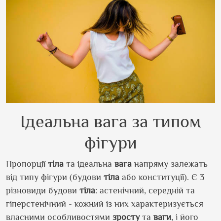
Ідеальна вага за типом
фігури
Пропорції
тіла
та ідеальна
вага
напряму залежать
від типу фігури (будови
тіла
або конституції). Є 3
різновиди будови
тіла
: астенічний, середній та
гіперстенічний - кожний із них характеризується
власними особливостями
зросту
та
ваги
, і його