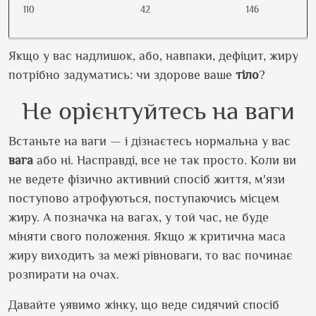
110
42
146
Якщо у вас надлишок, або, навпаки, дефіцит, жиру
потрібно задуматись: чи здорове ваше
тіло
?
Не орієнтуйтесь на ваги
Встаньте на ваги — і дізнаєтесь нормальна у вас
вага
або ні. Насправді, все не так просто. Коли ви
не ведете фізично активний спосіб життя, м'язи
поступово атрофуються, поступаючись місцем
жиру. А позначка на вагах, у той час, не буде
міняти свого положення. Якщо ж критична маса
жиру виходить за межі рівноваги, то вас починає
розпирати на очах.
Давайте уявимо жінку, що веде сидячий спосіб