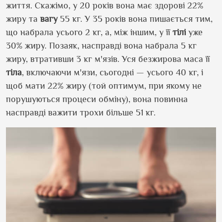
життя. Скажімо, у 20 років вона має здорові 22%
жиру та
вагу
55 кг. У 35 років вона пишається тим,
що набрала усього 2 кг, а, між іншим, у її
тілі
уже
30% жиру. Позаяк, насправді вона набрала 5 кг
жиру, втративши 3 кг м'язів. Уся безжирова маса її
тіла
, включаючи м'язи, сьогодні — усього 40 кг, і
щоб мати 22% жиру (той оптимум, при якому не
порушуються процеси обміну), вона повинна
насправді важити трохи більше 51 кг.