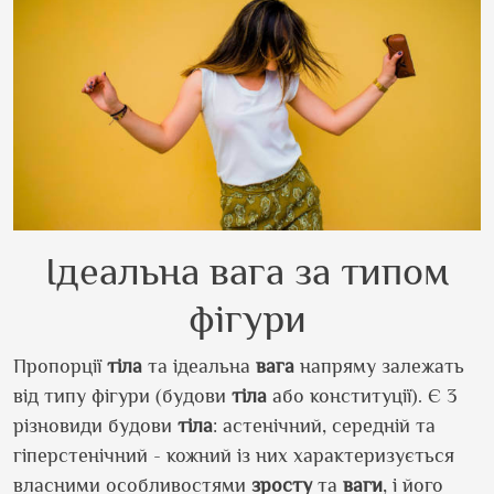
Ідеальна вага за типом
фігури
Пропорції
тіла
та ідеальна
вага
напряму залежать
від типу фігури (будови
тіла
або конституції). Є 3
різновиди будови
тіла
: астенічний, середній та
гіперстенічний - кожний із них характеризується
власними особливостями
зросту
та
ваги
, і його