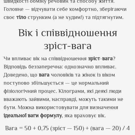
швидкості обміну речовин та способу життя.
Головне — відчувати себе комфортно, зберігаючи
своє
тіло
струнким (а не худим!) та підтягнутим.
Вік і співвідношення
зріст-вага
Чи впливає вік на співвідношення
зріст
-
вага
?
Відповідь беззаперечна: однозначно впливає.
Доведено, що
вага
чоловіків та жінок із віком
поступово збільшується — це нормальний
фізіологічний процес. Кілограми, які деякі люди
вважають зайвими, насправді, можуть такими не
бути. Можна використовувати для визначення
ідеальної ваги
формулу
, яка враховує вік.
Вага = 50 + 0,75 (зріст — 150) + (вага — 20) / 4