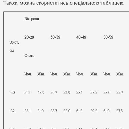
Також, можна скористатись спеціальною таблицею.
Вік, роки
20-29
30-39
40-49
50-59
Зріст,
см
Стать
Чол.
Жін.
Чол.
Жін.
Чол.
Жін.
Чол.
Жін.
150
51,3
48,9
56,7
53,9
58,1
58,5
58,0
55,7
152
53,1
51,0
58,7
55,0
61,5
59,5
61,0
57,6