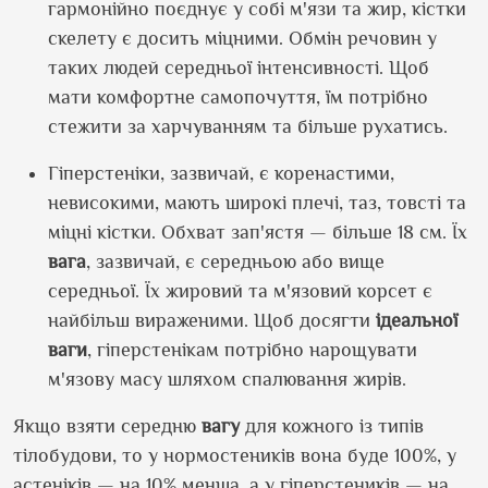
гармонійно поєднує у собі м'язи та жир, кістки
скелету є досить міцними. Обмін речовин у
таких людей середньої інтенсивності. Щоб
мати комфортне самопочуття, їм потрібно
стежити за харчуванням та більше рухатись.
Гіперстеніки, зазвичай, є коренастими,
невисокими, мають широкі плечі, таз, товсті та
міцні кістки. Обхват зап'ястя — більше 18 см. Їх
вага
, зазвичай, є середньою або вище
середньої. Їх жировий та м'язовий корсет є
найбільш вираженими. Щоб досягти
ідеальної
ваги
, гіперстенікам потрібно нарощувати
м'язову масу шляхом спалювання жирів.
Якщо взяти середню
вагу
для кожного із типів
тілобудови, то у нормостеників вона буде 100%, у
астеніків — на 10% менша, а у гіперстеників — на