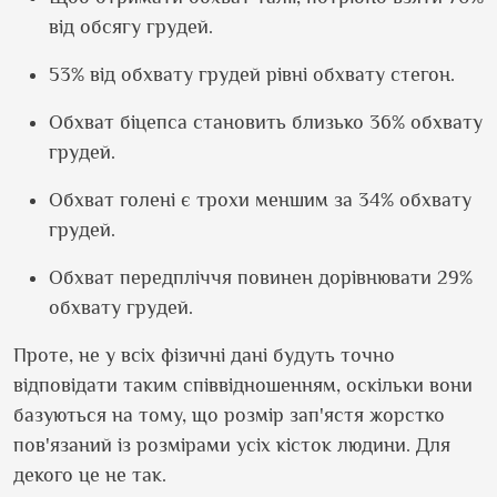
від обсягу грудей.
53% від обхвату грудей рівні обхвату стегон.
Обхват біцепса становить близько 36% обхвату
грудей.
Обхват голені є трохи меншим за 34% обхвату
грудей.
Обхват передпліччя повинен дорівнювати 29%
обхвату грудей.
Проте, не у всіх фізичні дані будуть точно
відповідати таким співвідношенням, оскільки вони
базуються на тому, що розмір зап'ястя жорстко
пов'язаний із розмірами усіх кісток людини. Для
декого це не так.