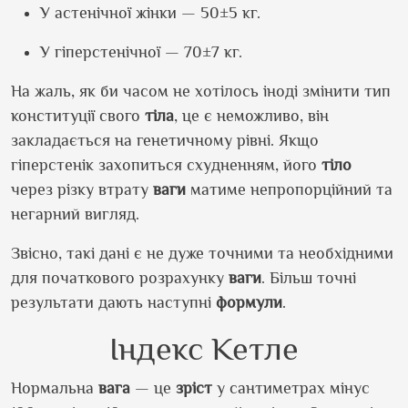
У астенічної жінки — 50±5 кг.
У гіперстенічної — 70±7 кг.
На жаль, як би часом не хотілось іноді змінити тип
конституції свого
тіла
, це є неможливо, він
закладається на генетичному рівні. Якщо
гіперстенік захопиться схудненням, його
тіло
через різку втрату
ваги
матиме непропорційний та
негарний вигляд.
Звісно, такі дані є не дуже точними та необхідними
для початкового розрахунку
ваги
. Більш точні
результати дають наступні
формули
.
Індекс Кетле
Нормальна
вага
— це
зріст
у сантиметрах мінус