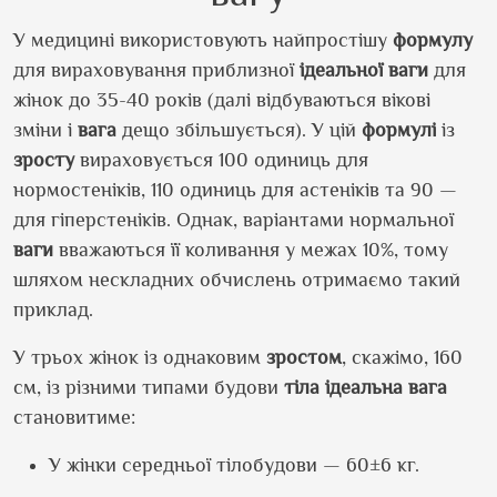
У медицині використовують найпростішу
формулу
для вираховування приблизної
ідеальної ваги
для
жінок до 35-40 років (далі відбуваються вікові
зміни і
вага
дещо збільшується). У цій
формулі
із
зросту
вираховується 100 одиниць для
нормостеніків, 110 одиниць для астеніків та 90 —
для гіперстеніків. Однак, варіантами нормальної
ваги
вважаються її коливання у межах 10%, тому
шляхом нескладних обчислень отримаємо такий
приклад.
У трьох жінок із однаковим
зростом
, скажімо, 160
см, із різними типами будови
тіла
ідеальна вага
становитиме:
У жінки середньої тілобудови — 60±6 кг.