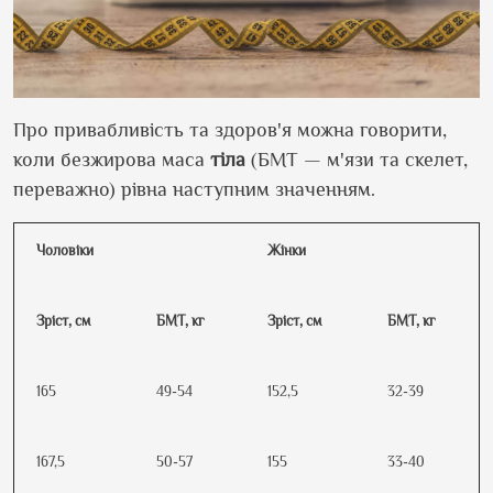
Про привабливість та здоров'я можна говорити,
коли безжирова маса
тіла
(БМТ — м'язи та скелет,
переважно) рівна наступним значенням.
Чоловіки
Жінки
Зріст, см
БМТ, кг
Зріст, см
БМТ, кг
165
49-54
152,5
32-39
167,5
50-57
155
33-40