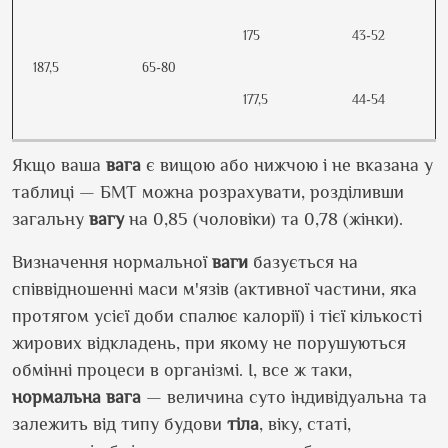
175
43-52
187,5
65-80
177,5
44-54
Якщо ваша
вага
є вищою або нижчою і не вказана у
таблиці — БМТ можна розрахувати, розділивши
загальну
вагу
на 0,85 (чоловіки) та 0,78 (жінки).
Визначення нормальної
ваги
базується на
співвідношенні маси м'язів (активної частини, яка
протягом усієї доби спалює калорії) і тієї кількості
жирових відкладень, при якому не порушуються
обмінні процеси в організмі. І, все ж таки,
нормальна вага
— величина суто індивідуальна та
залежить від типу будови
тіла
, віку, статі,