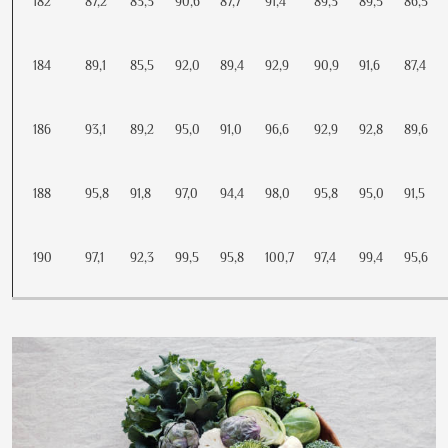
182
87,2
83,3
90,6
87,7
91,4
89,3
89,5
86,5
184
89,1
85,5
92,0
89,4
92,9
90,9
91,6
87,4
186
93,1
89,2
95,0
91,0
96,6
92,9
92,8
89,6
188
95,8
91,8
97,0
94,4
98,0
95,8
95,0
91,5
190
97,1
92,3
99,5
95,8
100,7
97,4
99,4
95,6