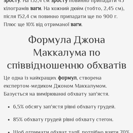
зросту
. На 152,4 см
зросту
повинно припадати 45
кілограмів
ваги
. На кожний дюйм (тобто, 2,45 см),
після 152,4 см повинно припадати ще по 900 г.
Плюс ще 10% від отриманої
ваги
.
Формула Джона
Маккалума по
співвідношенню обхватів
Це одна із найкращих
формул
, створена
експертом-медиком Джоном Маккалумом.
Базується на вимірюванні обхвату зап'ястя.
6,5% обсягу зап'ястя рівні обхвату грудей.
85% обхвату грудей рівні обхвату стегон.
Щоб отримати обхват талії, потрібно взяти 70%