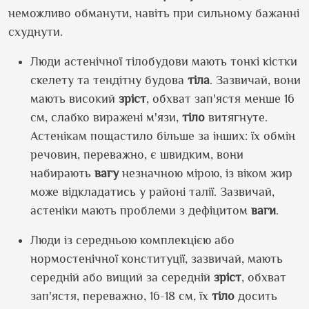
неможливо обманути, навіть при сильному бажанні
схуднути.
Люди астенічної тілобудови мають тонкі кістки
скелету та тендітну будова
тіла
. Зазвичай, вони
мають високий
зріст
, обхват зап'ястя менше 16
см, слабко виражені м'язи,
тіло
витягнуте.
Астенікам пощастило більше за інших: їх обмін
речовин, переважно, є швидким, вони
набирають
вагу
незначною мірою, із віком жир
може відкладатись у районі талії. Зазвичай,
астеніки мають проблеми з дефіцитом
ваги
.
Люди із середньою комплекцією або
нормостенічної конституції, зазвичай, мають
середній або вищий за середній
зріст
, обхват
зап'ястя, переважно, 16-18 см, їх
тіло
досить