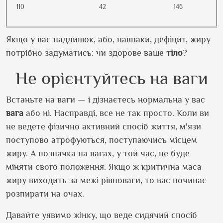
110
42
146
Якщо у вас надлишок, або, навпаки, дефіцит, жиру
потрібно задуматись: чи здорове ваше
тіло
?
Не орієнтуйтесь на ваги
Встаньте на ваги — і дізнаєтесь нормальна у вас
вага
або ні. Насправді, все не так просто. Коли ви
не ведете фізично активний спосіб життя, м'язи
поступово атрофуються, поступаючись місцем
жиру. А позначка на вагах, у той час, не буде
міняти свого положення. Якщо ж критична маса
жиру виходить за межі рівноваги, то вас починає
розпирати на очах.
Давайте уявимо жінку, що веде сидячий спосіб