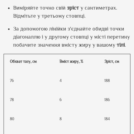
Виміряйте точно свій
зріст
у сантиметрах.
Відмітьте у третьому стовпці.
За допомогою лінійки з'єднайте обидві точки
діагоналлю і у другому стовпці у місті перетину
побачите значення вмісту жиру у вашому
тілі
.
Обхват тазу, см
Вміст жиру, %
Зріст, см
76
4
188
78
6
186
80
8
184