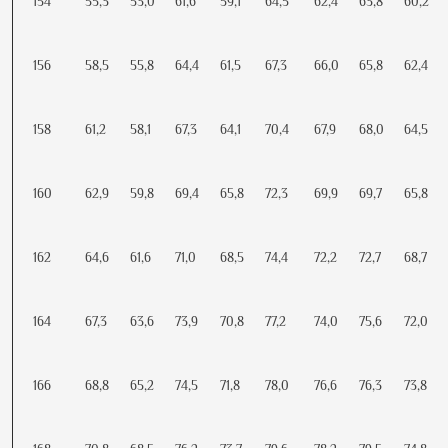
154
55,3
53,0
61,6
59,1
64,5
62,4
63,8
60,2
156
58,5
55,8
64,4
61,5
67,3
66,0
65,8
62,4
158
61,2
58,1
67,3
64,1
70,4
67,9
68,0
64,5
160
62,9
59,8
69,4
65,8
72,3
69,9
69,7
65,8
162
64,6
61,6
71,0
68,5
74,4
72,2
72,7
68,7
164
67,3
63,6
73,9
70,8
77,2
74,0
75,6
72,0
166
68,8
65,2
74,5
71,8
78,0
76,6
76,3
73,8