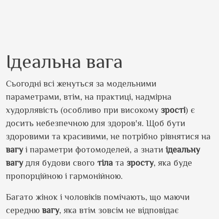
Ідеальна вага
Сьогодні всі женуться за модельними
параметрами, втім, на практиці, надмірна
худорлявість (особливо при високому
зрості
) є
досить небезпечною для здоров'я. Щоб бути
здоровими та красивими, не потрібно рівнятися на
вагу
і параметри фотомоделей, а знати
ідеальну
вагу
для будови свого
тіла
та
зросту
, яка буде
пропорційною і гармонійною.
Багато жінок і чоловіків помічають, що маючи
середню
вагу
, яка втім зовсім не відповідає