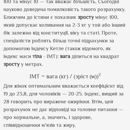
100 та мінус 10 — так вважає більшість. Сьогодні
науково доведена помилковість такого розрахунку.
Ближчим до істини є показник
зросту
мінус 100,
який допускає коливання на 2-3 кг у той або інший
бік залежно від конституції, віку та статі. Проте,
спеціалісти роблять більш точні підрахунки за
допомогою індексу Кетле (також відомого, як
індекс маси
тіла
- ІМТ):
вага
ділиться на квадрат
зросту
у метрах.
2
ІМТ = вага (кг) / (зріст (м))
Для жінок оптимальним вважається коефіцієнт від
19 до 23,8, для чоловіків — 20-25. Індекс, вищий за
28 говорить про виражене ожиріння. Втім, цей
розрахунок не дає відповіді на головне питання —
про нормальне, а, значить, і здорове,
співвідношення м'язів та жиру.