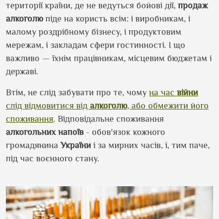
території країни, де не ведуться бойові дії,
продаж
алкоголю
піде на користь всім: і виробникам, і
малому роздрібному бізнесу, і продуктовим
мережам, і закладам сфери гостинності. І що
важливо — їхнім працівникам, місцевим бюджетам і
державі.
Втім, не слід забувати про те, чому
на час
війни
слід відмовитися від
алкоголю
, або обмежити його
споживання
. Відповідальне споживання
алкогольних
напоїв
- обов'язок кожного
громадянина
України
і за мирних часів, і, тим паче,
під час воєнного стану.