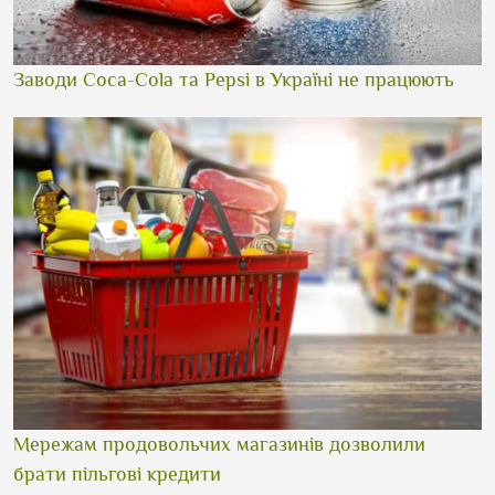
Заводи Coca-Cola та Pepsi в Україні не працюють
Мережам продовольчих магазинів дозволили
брати пільгові кредити