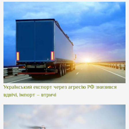
Український експорт через агресію РФ знизився
вдвічі, імпорт – втричі