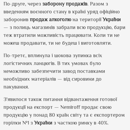
По-друге, через
заборону
продажів
. Разом з
введенням воєнного стану в країні уряд офіційно
заборонив
продаж
алкоголю
на території
України
— з полиць магазинів забрали всю продукцію, бари
теж втратили можливість працювати. Коли ти не
можеш продавати, ти не будеш і виготовляти.
По-третє, вплинула і шокова зупинка всіх
логістичних ланцюгів. В тих умовах було
неможливо забезпечити завод поставками
необхідних матеріалів — від сировини до
пакування.
З'явилося також питання відвантаження готової
продукції на експорт — Nemiroff продає свою
продукцію у понад 80 країн світу та є експортером
горілки №1 з
України
з часткою ринку в 40%.