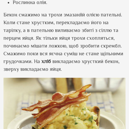
Рослинна олія.
Бекон смажимо на трохи змазаніій олією пательні.
Коли стане хрустким, перекладаємо його на
тарілку, а в пательню виливаємо збиті з сіллю та
перцем яйця. Як тільки яйця трохи схопляться,
починаємо мішати ложкою, щоб зробити скрембл.
Смажимо поки вся яєчна суміш не стане щільними
грудочками. На
хліб
викладаємо хрусткий бекон,
зверху викладаємо яйця.