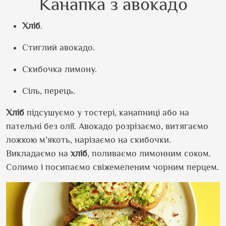
Канапка з авокадо
Хліб
.
Стиглий авокадо.
Скибочка лимону.
Сіль, перець.
Хліб
підсушуємо у тостері, канапниці або на
пательні без олії. Авокадо розрізаємо, витягаємо
ложкою м’якоть, нарізаємо на скибочки.
Викладаємо на
хліб
, поливаємо лимонним соком.
Солимо і посипаємо свіжемеленим чорним перцем.