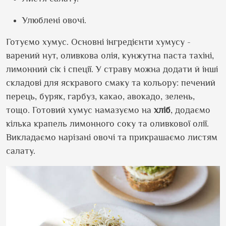
Улюблені овочі.
Готуємо хумус. Основні інгредієнти хумусу -
варений нут, оливкова олія, кунжутна паста тахіні,
лимонний сік і спеції. У страву можна додати й інші
складові для яскравого смаку та кольору: печений
перець, буряк, гарбуз, какао, авокадо, зелень,
тощо. Готовий хумус намазуємо на
хліб
, додаємо
кілька крапель лимонного соку та оливкової олії.
Викладаємо нарізані овочі та прикрашаємо листям
салату.