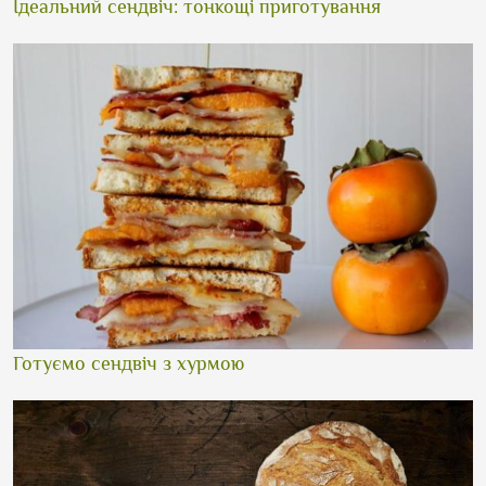
Ідеальний сендвіч: тонкощі приготування
Готуємо сендвіч з хурмою