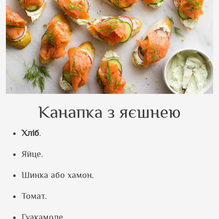
Канапка з яєшнею
Хліб
.
Яйце.
Шинка або хамон.
Томат.
Гуакамоле.