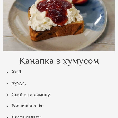
Канапка з хумусом
Хліб
.
Хумус.
Скибочка лимону.
Рослинна олія.
Листя салату.