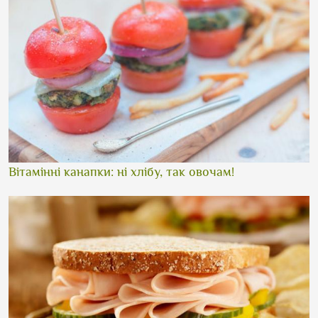
Вітамінні канапки: ні хлібу, так овочам!