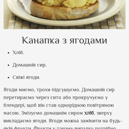
Канапка з ягодами
Хліб.
Домашній сир.
Свіжі ягоди.
Ягоди миємо, трохи підсушуємо. Домашній сир
перетираємо через сито або прокручуємо у
блендері, щоб він став однорідною повітряною
масою. Змізуємо домашнім сиром
хліб
, зверху
викладаємо ягоди. Ягоди можна замінити на будь-
якій фрукти. Фрукти у такому випадку потрібно