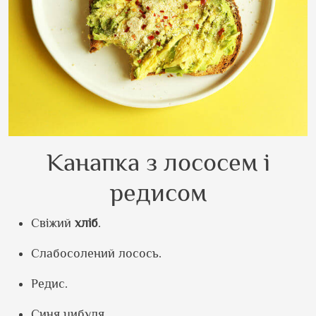
Канапка з лососем і
редисом
Свіжий
хліб
.
Слабосолений лосось.
Редис.
Синя цибуля.