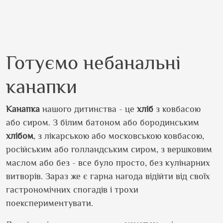
Готуємо небанальні
канапки
Канапка
нашого дитинства - це
хліб
з ковбасою
або сиром. З білим батоном або бородинським
хлібом
, з лікарською або московською ковбасою,
російським або голландським сиром, з вершковим
маслом або без - все було просто, без кулінарних
витворів. Зараз же є гарна нагода відійти від своїх
гастрономічних спогадів і трохи
поекспериментувати.