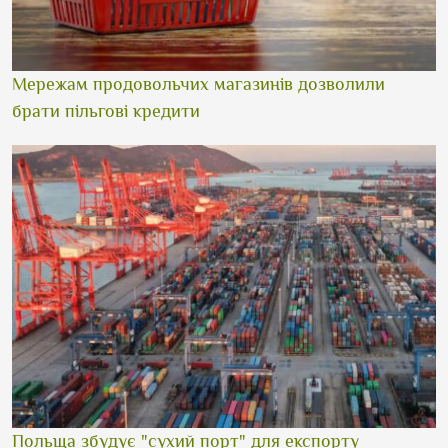
Мережам продовольчих магазинів дозволили
брати пільгові кредити
Польща збудує "сухий порт" для експорту