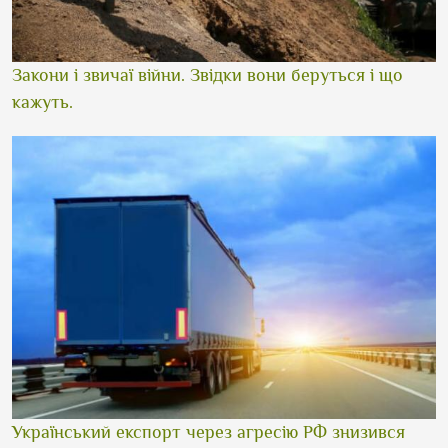
Закони і звичаї війни. Звідки вони беруться і що
кажуть.
Український експорт через агресію РФ знизився