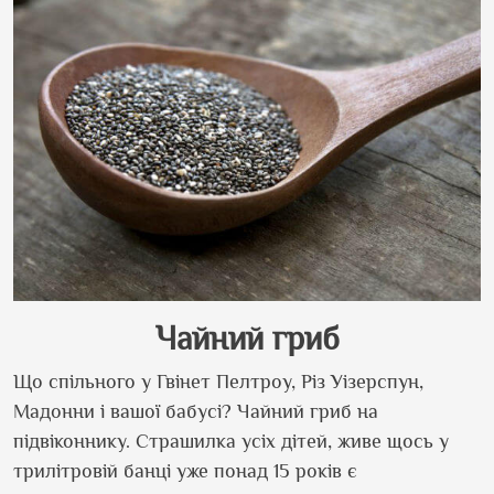
Чайний гриб
Що спільного у Гвінет Пелтроу, Різ Уізерспун,
Мадонни і вашої бабусі? Чайний гриб на
підвіконнику. Страшилка усіх дітей, живе щось у
трилітровій банці уже понад 15 років є