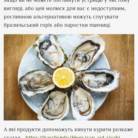
вигляді, або цей молюск для вас є недоступним,
рослинною альтернативою можуть слугувати
бразильський горіх або паростки пшениці.
А які продукти допоможуть кинути курити розкаже
стаття -
https://harchi.info/blogs/san-ayt-j/yaki-