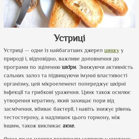
Устриці
Устриці — одне із найбагатших джерел
цинку
у
природі і, відповідно, важливе доповнення до
програми по зціленню
шкіри
. Знижуючи активність
сальних залоз та підвищуючи імунні властивості
організму, цей мікроелемент попереджує шкірні
інфекції та грибкові ураження. Цинк також осилює
утворення кератину, який захищає пори від
засмічення, вбиває бактерії, і навіть знижує рівень
тестостерону, а надлишок цього гормону, між
іншим, також викликає
акне
.
Якщо ви не можете поглинути устрицю у чистому