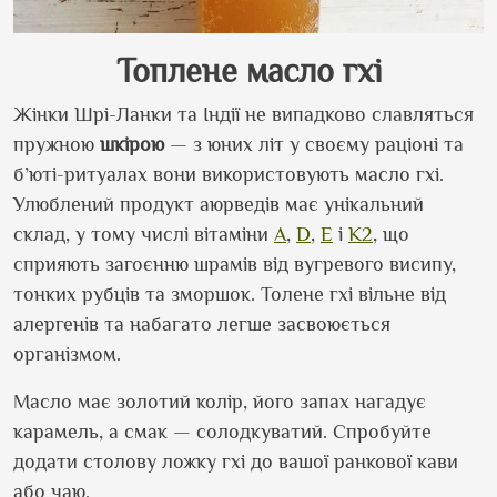
Топлене масло гхі
Жінки Шрі-Ланки та Індії не випадково славляться
пружною
шкірою
— з юних літ у своєму раціоні та
б
’
юті-ритуалах вони використовують масло гхі.
Улюблений продукт аюрведів має унікальний
склад, у тому числі вітаміни
А
,
D
,
Е
і
К2
, що
сприяють загоєнню шрамів від вугревого висипу,
тонких рубців та зморшок. Толене гхі вільне від
алергенів та набагато легше засвоюється
організмом.
Масло має золотий колір, його запах нагадує
карамель, а смак — солодкуватий. Спробуйте
додати столову ложку гхі до вашої ранкової кави
або чаю.