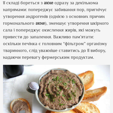
її складі бореться з
акне
одразу за декількома
напрямами: попереджує забивання пор, пригнічує
утворення андрогенів (однією з основних причин
гормонального
акне
), зменшує утворення шкірного
сала і попереджує окислення жирів, які можуть
привести до запалення. Важливо пам
’
ятати:
оскільки печінка є головним “фільтром” організму
тваринного, слід уважніше ставитись до її вибору,
надаючи перевагу фермерським продуктам.