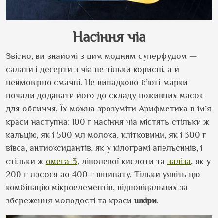
Насіння чіа
Звісно, ви знайомі з цим модним суперфудом —
салати і десерти з чіа не тільки корисні, а й
неймовірно смачні. Не випадково б
’
юті-марки
почали додавати його до складу поживних масок
для обличчя. Їх можна зрозуміти Арифметика в ім
’
я
краси наступна: 100 г насіння чіа містять стільки ж
кальцію, як і 500 мл молока, клітковини, як і 300 г
вівса, антиоксидантів, як у кілограмі апельсинів, і
стільки ж
омега-3
, лінолевої кислоти та
заліза
, як у
200 г лосося ао 400 г шпинату. Тільки уявіть цю
комбінацію мікроелементів, відповідальних за
збереження молодості та краси
шкіри
.