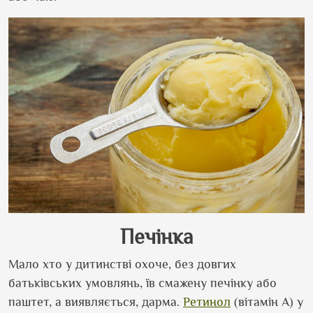
Печінка
Мало хто у дитинстві охоче, без довгих
батьківських умовлянь, їв смажену печінку або
паштет, а виявляється, дарма.
Ретинол
(вітамін А) у