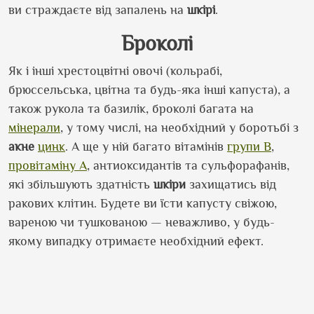
ви страждаєте від запалень на
шкірі
.
Броколі
Як і інші хрестоцвітні овочі (кольрабі,
брюссельська, цвітна та будь-яка інші капуста), а
також рукола та базилік, броколі багата на
мінерали
, у тому числі, на необхідний у боротьбі з
акне
цинк
. А ще у ній багато вітамінів
групи В
,
провітаміну А
, антиоксидантів та сульфорафанів,
які збільшують здатність
шкіри
захищатись від
ракових клітин. Будете ви їсти капусту свіжою,
вареною чи тушкованою — неважливо, у будь-
якому випадку отримаєте необхідний ефект.