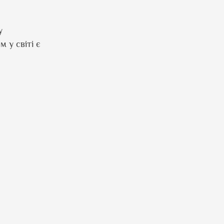
у
 у світі є