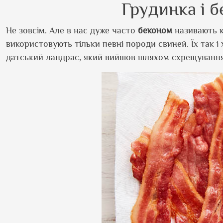
Грудинка і б
Не зовсім. Але в нас дуже часто
беконом
називають 
використовують тільки певні породи свиней. Їх так і
датський ландрас, який вийшов шляхом схрещування а