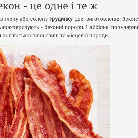
екон - це одне і те ж
копчену або солену
грудинку
. Для виготовлення бекон
 характеризують - беконні породи. Найбільш популярним
нглійської білої свині та місцевої породи.