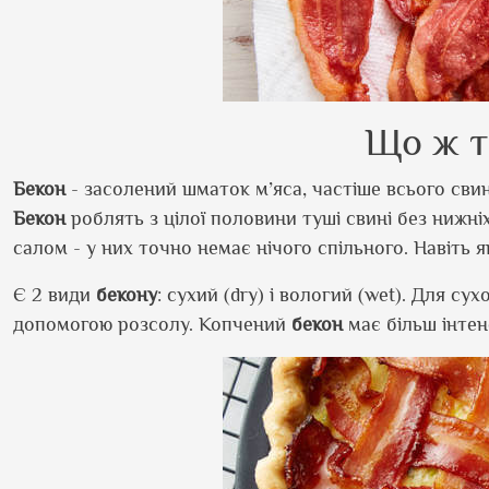
Що ж т
Бекон
- засолений шматок м’яса, частіше всього свин
Бекон
роблять з цілої половини туші свині без нижніх 
салом - у них точно немає нічого спільного. Навіть
Є 2 види
бекону
: сухий (dry) і вологий (wet). Для су
допомогою розсолу. Копчений
бекон
має більш інтен