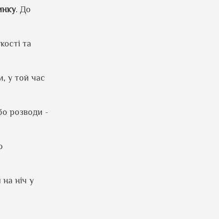
инку
. До
кості та
, у той час
бо розводи -
о
 на ніч у