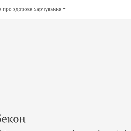
е про здорове харчування
бекон