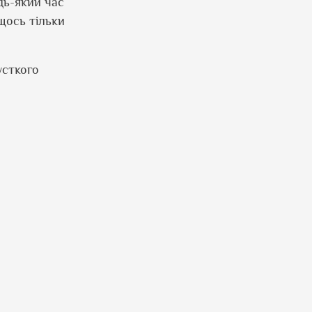
дь-який час
щось тільки
усткого