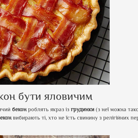
кон бути яловичим
вичий
бекон
роблять якраз із
грудинки
(з неї можна так
екон
вибирають ті, хто не їсть свинину з релігійних п