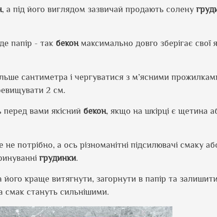
н
, а під його виглядом зазвичай продають солену
груд
де папір - так
бекон
максимально довго зберігає свої я
ільше сантиметра і чергуватися з м’ясними прожилками
евищувати 2 см.
ть перед вами якісний
бекон
, якщо на шкірці є щетина а
ше не потрібно, а ось різноманітні підсилювачі смаку аб
ринуванні
грудинки
.
а його краще витягнути, загорнути в папір та залишити
а смак стануть сильнішими.