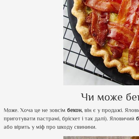
Чи може бе
Може. Хоча це не зовсім
бекон
, він є у продажі. Яло
приготувати пастрамі, бріскет і так далі). Яловичий
б
або вірить у міф про шкоду свинини.