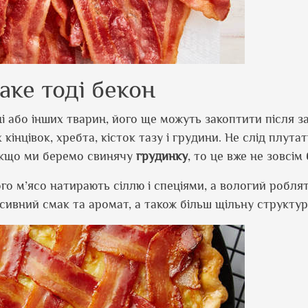
аке тоді бекон
і або інших тварин, його ще можуть закоптити після з
кінцівок, хребта, кісток тазу і грудини. Не слід плута
 якщо ми беремо свинячу
грудинку
, то це вже не зовсім
хого м’ясо натирають сіллю і спеціями, а вологий робля
сивний смак та аромат, а також більш щільну структур