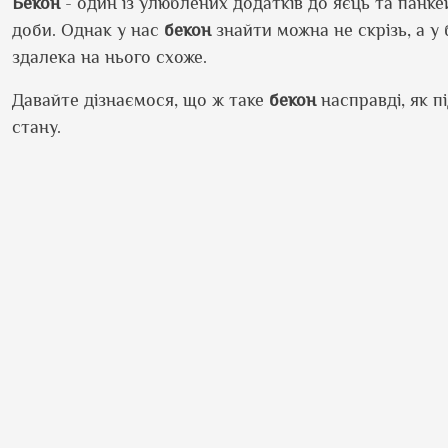
Бекон
- один із улюблених додатків до яєць та панке
доби. Однак у нас
бекон
знайти можна не скрізь, а у
здалека на нього схоже.
Давайте дізнаємося, що ж таке
бекон
насправді, як п
стану.