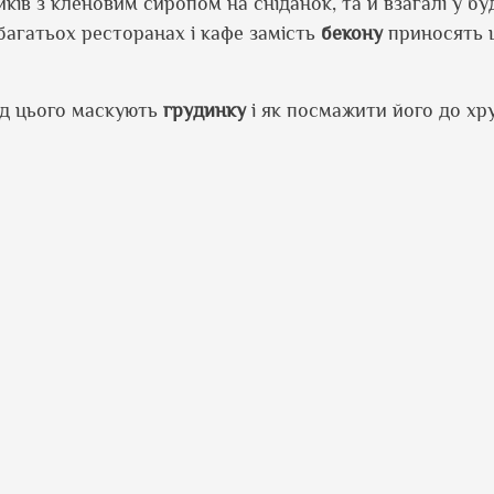
йків з кленовим сиропом на сніданок, та й взагалі у бу
 багатьох ресторанах і кафе замість
бекону
приносять 
ід цього маскують
грудинку
і як посмажити його до хр