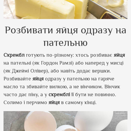
Розбивати яйця одразу на
пательню
Скрембл
готують по-різному: хтось розбиває
яйця
на пательні (як Гордон Рамзі) або наперед у мисці
(як Джеймі Олівер), або навіть додає вершки.
Розбивайте
яйця
одразу у пательню на гаряче
масло та збивайте вилкою, а не вінчиком. Вінчик
часто дає піну, а у
скремблі
її бути не повинно.
Солимо і перчимо
яйця
в самому кінці.