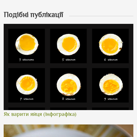
Подібні публікації
Як варити яйця (інфографіка)