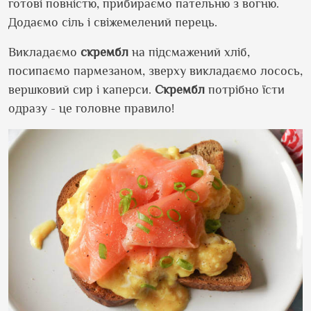
готові повністю, прибираємо пательню з вогню.
Додаємо сіль і свіжемелений перець.
Викладаємо
скрембл
на підсмажений хліб,
посипаємо пармезаном, зверху викладаємо лосось,
вершковий сир і каперси.
Скрембл
потрібно їсти
одразу - це головне правило!