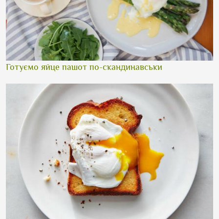
Готуємо яйце пашот по-скандинавськи