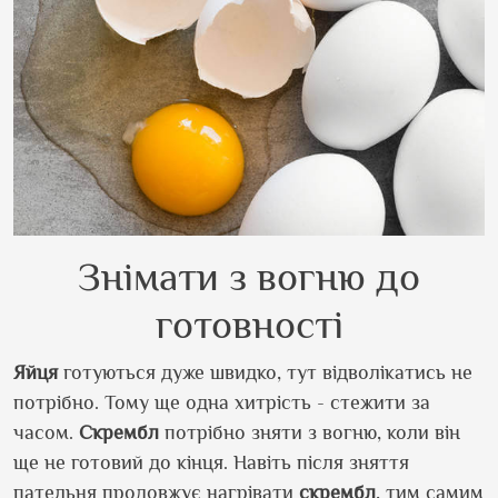
Знімати з вогню до
готовності
Яйця
готуються дуже швидко, тут відволікатись не
потрібно. Тому ще одна хитрість - стежити за
часом.
Скрембл
потрібно зняти з вогню, коли він
ще не готовий до кінця. Навіть після зняття
пательня продовжує нагрівати
скрембл
, тим самим