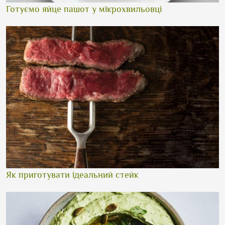
Готуємо яйце пашот у мікрохвильовці
Як приготувати ідеальний стейк