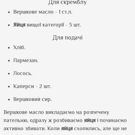
Для скремблу
Вершкове масло - 1 ст.л.
Яйця
вищої категорії - 3 шт.
Для подачі
Хліб.
Пармезан.
Лосось.
Каперси - 2 шт.
Вершковий сир.
Вершкове масло викладаємо на розпечену
пательню, одразу ж розбиваємо
яйця
і починаємо
активно збивати. Коли
яйця
схопились, але ще не