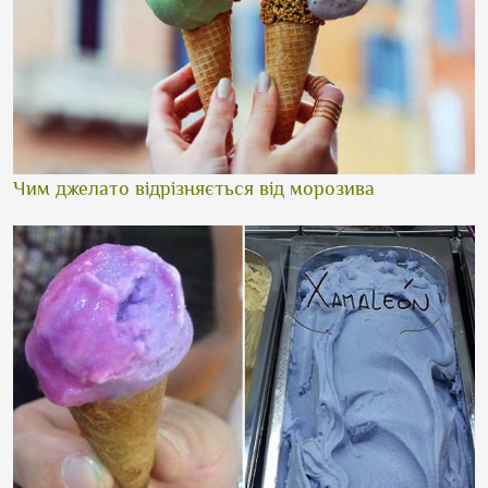
Чим джелато відрізняється від морозива