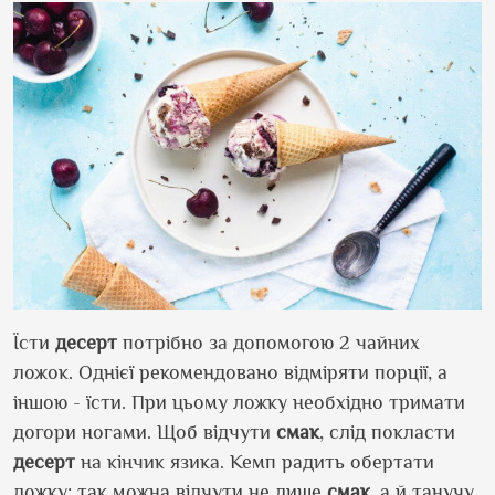
Їсти
десерт
потрібно за допомогою 2 чайних
ложок. Однієї рекомендовано відміряти порції, а
іншою - їсти. При цьому ложку необхідно тримати
догори ногами. Щоб відчути
смак
, слід покласти
десерт
на кінчик язика. Кемп радить обертати
ложку: так можна відчути не лише
смак
, а й танучу