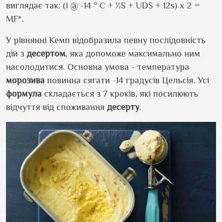
виглядає так: (i @ -14 ° C + ½S + UDS + 12s) x 2 =
MF*.
У рівнянні Кемп відобразила певну послідовність
дій з
десертом
, яка допоможе максимально ним
насолодитися. Основна умова - температура
морозива
повинна сягати -14 градусів Цельсія. Усі
формула
складається з 7 кроків, які посилюють
відчуття від споживання
десерту
.