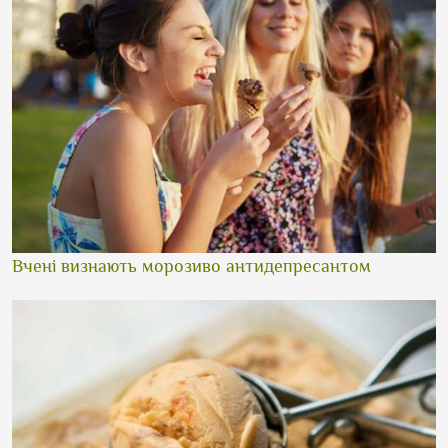
Вчені визнають морозиво антидепресантом