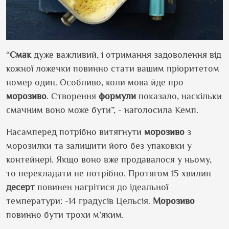
“
Смак
дуже важливий, і отримання задоволення від
кожної ложечки повинно стати вашим пріоритетом
номер один. Особливо, коли мова йде про
морозиво
. Створення
формули
показало, наскільки
смачним воно може бути”, - наголосила Кемп.
Насамперед потрібно витягнути
морозиво
з
морозилки та залишити його без упаковки у
контейнері. Якщо воно вже продавалося у ньому,
то перекладати не потрібно. Протягом 15 хвилин
десерт
повинен нагрітися до ідеальної
температури: -14 градусів Цельсія.
Морозиво
повинно бути трохи м’яким.