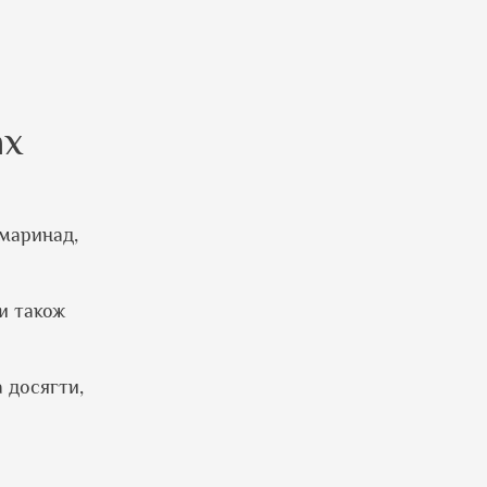
ах
маринад,
и також
 досягти,