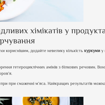
дливих хімікатів у продукт
арчування
охи кориснішим, додайте невелику кількість
куркуми
у 
рення гетероциклічних амінів з білкових речовин. Вон
оров’я.
при при смаженні м’яса. Найкращих результатів можна