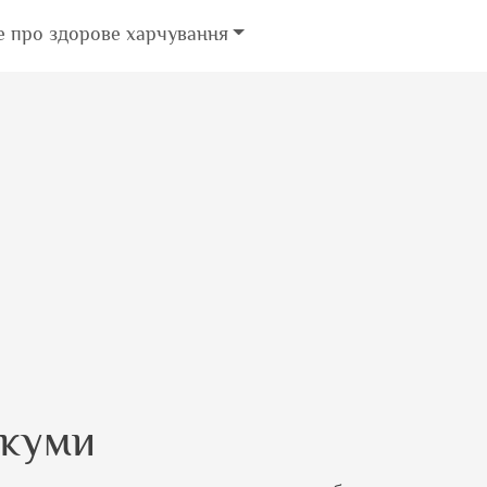
е про здорове харчування
ркуми