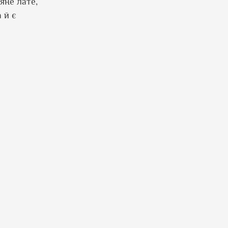
яне лате,
 й є