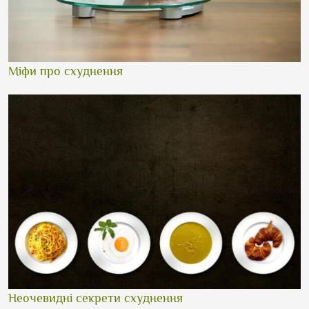
Міфи про схуднення
Неочевидні секрети схуднення