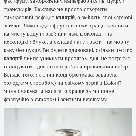
фастфуду, заморожених напівфабрикатів, цукру і
трансжирів. Важливо не просто створити
тимчасовий дефіцит
калорій
, а змінити свої харчові
звички. Лимонади і фруктові соки краще замінити
на чисту воду і трав’яний чай, шоколад - на
несолодкі яблука, а складні лате і рафи - на чорну
каву без цукру. Ви будете здивовані, скільки пустих
калорій
вийде уникнути протягом дня, не потрібно
голодувати - достатньо робити правильний вибір.
Більше того, якісний колд брю (кава, заварена
холодним способом) на свіжому зерні з Ефіопії
може смакувати набагато краще за молочне
фрапучіно з сиропом і збитими вершками.