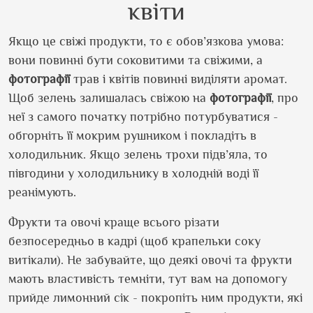
квіти
Якщо це свіжі продукти, то є обов’язкова умова:
вони повинні бути соковитими та свіжими, а
фотографії
трав і квітів повинні виділяти аромат.
Щоб зелень залишалась свіжою на
фотографії
, про
неї з самого початку потрібно потурбуватися -
обгорніть її мокрим рушником і покладіть в
холодильник. Якщо зелень трохи підв’яла, то
півгодини у холодильнику в холодній воді її
реанімують.
Фрукти та овочі краще всього різати
безпосередньо в кадрі (щоб крапельки соку
витікали). Не забувайте, що деякі овочі та фрукти
мають властивість темніти, тут вам на допомогу
прийде лимонний сік - покропіть ним продукти, які