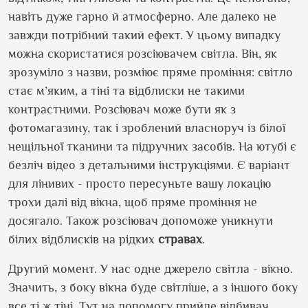
навіть дуже гарно й атмосферно. Але далеко не
завжди потрібний такий ефект. У цьому випадку
можна скористатися розсіювачем світла. Він, як
зрозуміло з назви, розміює пряме проміння: світло
стає м’яким, а тіні та відблиски не такими
контрастними. Розсіювач може бути як з
фотомагазину, так і зроблений власноруч із білої
нещільної тканини та підручних засобів. На ютубі є
безліч відео з детальними інструкціями. Є варіант
для лінивих - просто пересуньте вашу локацію
трохи далі від вікна, щоб пряме проміння не
досягало. Також розсіювач допоможе уникнути
білих відблисків на рідких
стравах
.
Другий момент. У нас одне джерело світла - вікно.
Значить, з боку вікна буде світліше, а з іншого боку
все ті ж тіні. Тут на допомогу прийде відбивач.