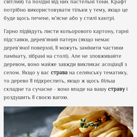
світлий) та похідні від них пастельні тони. Крафт
потрібно використовувати тільки у тему, якщо це
буде щось печене, м’ясне або у стилі кантрі.
Гарно підійдуть листи кольорового картону, гарні
підставки, дерев’яний патерн (якщо немає
дерев’яної поверхні, її можуть замінити частини
ламінату, зібрані на столі). Але не зловживайте
деревом, воно майже завжди викликає асоціації з
селом. Якщо у вас
страва
на селянську тематику,
то дерево її підкреслить, якщо ж щось більш
складне та сучасне - воно впаде на вашу
страву
і
роздушить її своєю вагою.