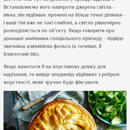
Встановлюємо його навпроти джерела світла -
вікна, він відбиває промені на більш темні ділянки -
і ваші тіні вже не такі глибокі, а світло рівномірно
розподіляється по об’єкту. Якщо говорити про
домашні замінники спеціального приладу - підійде
звичайна алюмінієва фольга (а точніше, її
блискучий бік).
Якщо намотати її на пластикову дошку для
нарізання, то вийде хендмейд-відбивач з ребром
жорсткості, який зручно буде фіксувати.