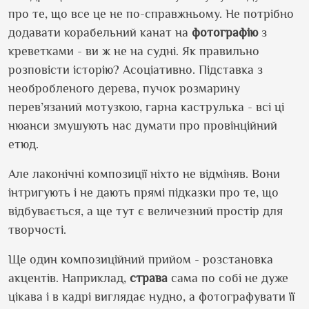
про те, що все це не по-справжньому. Не потрібно
додавати корабельний канат на
фотографію
з
креветками - ви ж не на судні. Як правильно
розповісти історію? Асоціативно. Підставка з
необробленого дерева, пучок розмарину
перев’язаний мотузкою, гарна каструлька - всі ці
нюанси змушують нас думати про провінційний
етюд.
Але лаконічні композиції ніхто не відміняв. Вони
інтригують і не дають прямі підказки про те, що
відбувається, а ще тут є величезний простір для
творчості.
Ще один композиційний прийом - розстановка
акцентів. Наприклад,
страва
сама по собі не дуже
цікава і в кадрі виглядає нудно, а фотографувати її