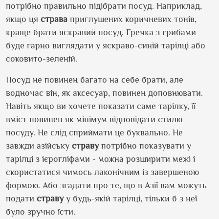
потрібно правильно підібрати посуд. Наприклад,
якщо ця
страва
приглушених коричневих тонів,
краще брати яскравий посуд. Гречка з грибами
буде гарно виглядати у яскраво-синій тарілці або
соковито-зеленій.
Посуд не повинен багато на себе брати, але
водночас він, як аксесуар, повинен доповнювати.
Навіть якщо ви хочете показати саме тарілку, її
вміст повинен як мінімум відповідати стилю
посуду. Не слід сприймати це буквально. Не
завжди азійську
страву
потрібно показувати у
тарілці з ієрогліфами - можна розширити межі і
скористатися чимось лаконічним із завершеною
формою. Або згадати про те, що в Азії вам можуть
подати
страву
у будь-якій тарілці, тільки б з неї
було зручно їсти.