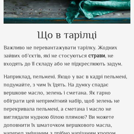
Що в тарілці
Важливо не перевантажувати тарілку. Жодних
зайвих об’єктів, які не стосуються
страви
, не
входять до її складу або не підкреслюють задум.
Наприклад, пельмені. Якщо у вас в кадрі пельмені,
подумайте, з чим їх їдять. На думку спадає
вершкове масло, зелень і сметана. Як гарно
обіграти цей непримітний набір, щоб зелень не
перекривала пельмені, а сметана і масло не
виглядали нудною білою плямою? Ви можете
доповнити їх шматочком вершкового масла,
наперед змішаним з дрібно нарізаним кропом.