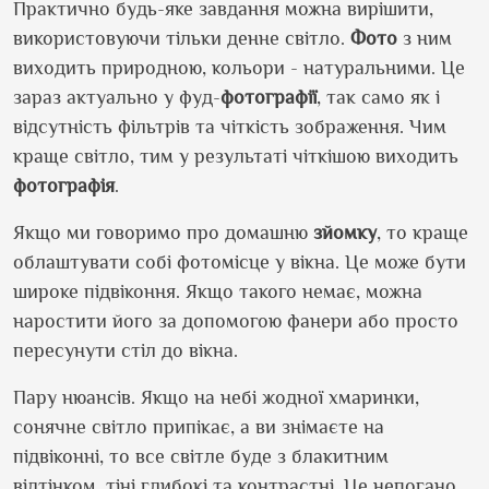
Практично будь-яке завдання можна вирішити,
використовуючи тільки денне світло.
Фото
з ним
виходить природною, кольори - натуральними. Це
зараз актуально у фуд-
фотографії
, так само як і
відсутність фільтрів та чіткість зображення. Чим
краще світло, тим у результаті чіткішою виходить
фотографія
.
Якщо ми говоримо про домашню
зйомку
, то краще
облаштувати собі фотомісце у вікна. Це може бути
широке підвіконня. Якщо такого немає, можна
наростити його за допомогою фанери або просто
пересунути стіл до вікна.
Пару нюансів. Якщо на небі жодної хмаринки,
сонячне світло припікає, а ви знімаєте на
підвіконні, то все світле буде з блакитним
відтінком, тіні глибокі та контрастні. Це непогано,