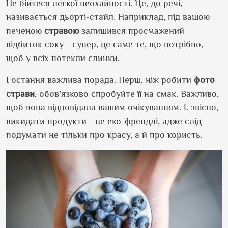
Не бійтеся легкої неохайності. Це, до речі,
називається дьорті-стайл. Наприклад, під вашою
печеною
стравою
залишився просмажений
відбиток соку - супер, це саме те, що потрібно,
щоб у всіх потекли слинки.
І остання важлива порада. Перш, ніж робити
фото
страви
, обов’язково спробуйте її на смак. Важливо,
щоб вона відповідала вашим очікуванням. І. звісно,
викидати продукти - не еко-френдлі, адже слід
подумати не тільки про красу, а й про користь.