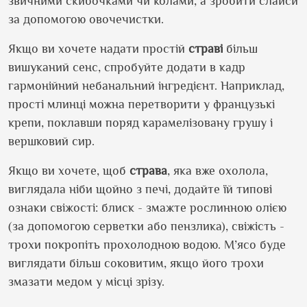
звичними скибочками чи колами, а зробити слайси
за допомогою овочечистки.
Якщо ви хочете надати простій
страві
більш
вишуканий сенс, спробуйте додати в кадр
гармонійний небанальний інгредієнт. Наприклад,
прості млинці можна перетворити у французькі
крепи, поклавши поряд карамелізовану грушу і
вершковий сир.
Якщо ви хочете, щоб
страва
, яка вже охолола,
виглядала ніби щойно з печі, додайте їй типові
ознаки свіжості: блиск - змажте рослинною олією
(за допомогою серветки або пензлика), свіжість -
трохи покропіть прохолодною водою. М’ясо буде
виглядати більш соковитим, якщо його трохи
змазати медом у місці зрізу.