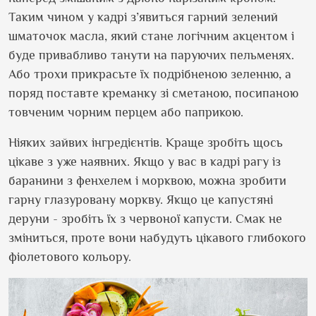
Таким чином у кадрі з’явиться гарний зелений
шматочок масла, який стане логічним акцентом і
буде привабливо танути на паруючих пельменях.
Або трохи прикрасьте їх подрібненою зеленню, а
поряд поставте креманку зі сметаною, посипаною
товченим чорним перцем або паприкою.
Ніяких зайвих інгредієнтів. Краще зробіть щось
цікаве з уже наявних. Якщо у вас в кадрі рагу із
баранини з фенхелем і морквою, можна зробити
гарну глазуровану моркву. Якщо це капустяні
деруни - зробіть їх з червоної капусти. Смак не
зміниться, проте вони набудуть цікавого глибокого
фіолетового кольору.