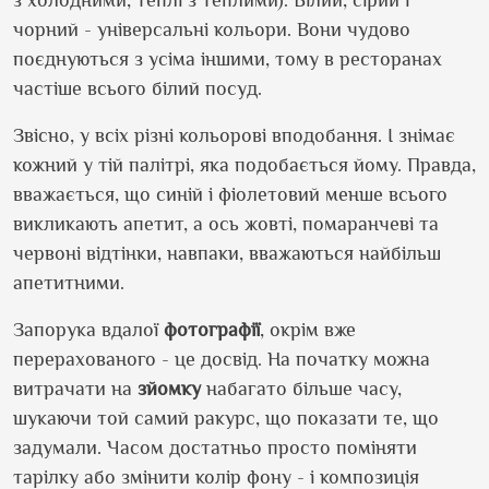
з холодними, теплі з теплими). Білий, сірий і
чорний - універсальні кольори. Вони чудово
поєднуються з усіма іншими, тому в ресторанах
частіше всього білий посуд.
Звісно, у всіх різні кольорові вподобання. І знімає
кожний у тій палітрі, яка подобається йому. Правда,
вважається, що синій і фіолетовий менше всього
викликають апетит, а ось жовті, помаранчеві та
червоні відтінки, навпаки, вважаються найбільш
апетитними.
Запорука вдалої
фотографії
, окрім вже
перерахованого - це досвід. На початку можна
витрачати на
зйомку
набагато більше часу,
шукаючи той самий ракурс, що показати те, що
задумали. Часом достатньо просто поміняти
тарілку або змінити колір фону - і композиція