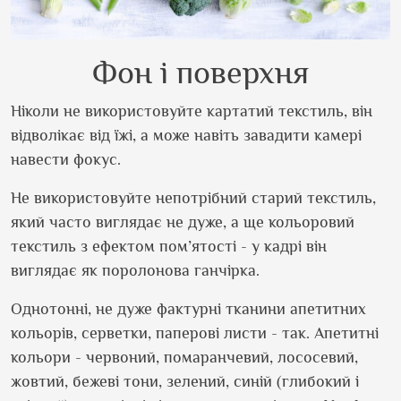
Фон і поверхня
Ніколи не використовуйте картатий текстиль, він
відволікає від їжі, а може навіть завадити камері
навести фокус.
Не використовуйте непотрібний старий текстиль,
який часто виглядає не дуже, а ще кольоровий
текстиль з ефектом пом’ятості - у кадрі він
виглядає як поролонова ганчірка.
Однотонні, не дуже фактурні тканини апетитних
кольорів, серветки, паперові листи - так. Апетитні
кольори - червоний, помаранчевий, лососевий,
жовтий, бежеві тони, зелений, синій (глибокий і