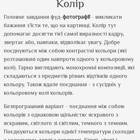
Колір
Головне завдання фуд-
фотографії
- викликати
бажання з’їсти те, що на картинці. Колір тут
допомагає досягти тієї самої виразності кадру,
звертає або, навпаки, відволікає увагу. Добре
поєднуються між собою контрастні кольори (які
розташовані один навпроти одного у кольоровому
колі). Гарно виглядають монохромні композиції, які
складаються з предметів різних відтінків одного
кольору. Також вдале поєднання - з сусідніх у
кольоровому колі кольорів.
Безпрограшний варіант - поєднання між собою
кольорів з однаковою щільністю: яскравого з
яскравим, світлого зі світлим, темного з темним.
Поєднуються кольори однієї температури (холодні