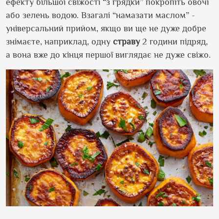
ефекту більшої свіжості “з грядки” покропіть овочі
або зелень водою. Взагалі “намазати маслом” -
універсальний прийом, якщо ви ще не дуже добре
знімаєте, наприклад, одну
страву
2 години підряд,
а вона вже до кінця першої виглядає не дуже свіжо.