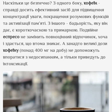
Наскільки це безпечно? З одного боку,
кофеїн
-
справді досить ефективний засіб для підвищення
концентрації уваги, покращення розумових функцій
та активізації пам’яті. З іншого - бадьорість, яку він
дає, є короткочасною та примарною. Подвійне
еспресо
не замінить повноцінний відпочинок, хоча
і здається, що втома зникає. А занадто великі дози
кофеїну
(понад 400 мг на добу) не допоможуть
впоратися з недосипанням, а тільки приведуть до
інтоксикації.