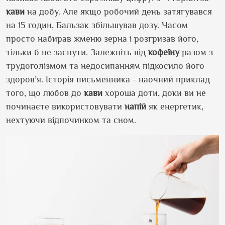
кави
на добу. Але якщо робочий день затягувався
на 15 годин, Бальзак збільшував дозу. Часом
просто набирав жменю зерна і розгризав його,
тільки б не заснути. Залежніть від
кофеїну
разом з
трудоголізмом та недосипанням підкосило його
здоров’я. Історія письменника - наочний приклад
того, що любов до
кави
хороша доти, доки ви не
починаєте використовувати
напій
як енергетик,
нехтуючи відпочинком та сном.