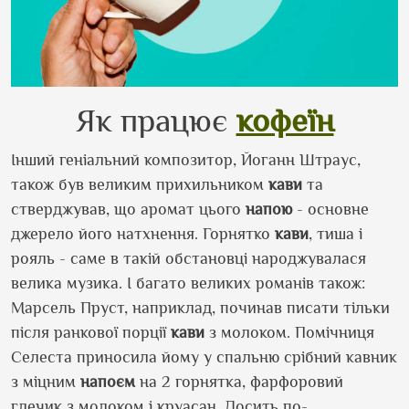
Як працює
кофеїн
Інший геніальний композитор, Йоганн Штраус,
також був великим прихильником
кави
та
стверджував, що аромат цього
напою
- основне
джерело його натхнення. Горнятко
кави
, тиша і
рояль - саме в такій обстановці народжувалася
велика музика. І багато великих романів також:
Марсель Пруст, наприклад, починав писати тільки
після ранкової порції
кави
з молоком. Помічниця
Селеста приносила йому у спальню срібний кавник
з міцним
напоєм
на 2 горнятка, фарфоровий
глечик з молоком і круасан. Досить по-