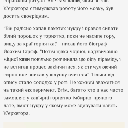
справжній ритуал. Але сам
напій
, який зі слів
К'єркегора стимулював роботу його мозку, був
досить своєрідним.
“Він радісно хапав пакетик цукру і брався сипати
білий порошок у горнятко, поки не насипе гору,
вищу за краї горнятка,” - писав його біограф
Йоахим Гарфф. “Потім цівка чорної, надзвичайно
міцної
кави
повільно розчиняла цю білу піраміду, і
не встигав процес закінчитися, як стимулюючий
сироп вже зникав у шлунку вчителя”. Тільки від
опису стало солодко у роті. Не кожний зважиться
на такий експеримент. Втім, багато хто з нас часто
замовляє у кав’ярні горнятко імбирно-пряного
лате, вміст цукру у якому може здивувати навіть
К’єркегора.