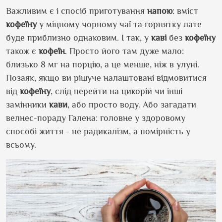
Важливим є і спосіб приготування
напою
: вміст
кофеїну
у міцному чорному чаї та горнятку лате
буде приблизно однаковим. І так, у
каві
без
кофеїну
також є
кофеїн
. Просто його там дуже мало:
близько 8 мг на порцію, а це менше, ніж в улуні.
Позаяк, якщо ви рішуче налаштовані відмовитися
від
кофеїну
, слід перейти на цикорій чи інші
замінники
кави
, або просто воду. Або загадати
велнес-пораду Галена: головне у здоровому
способі життя - не радикалізм, а помірність у
всьому.