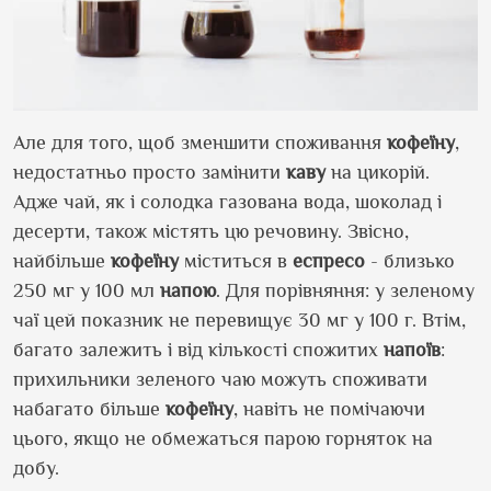
Але для того, щоб зменшити споживання
кофеїну
,
недостатньо просто замінити
каву
на цикорій.
Адже чай, як і солодка газована вода, шоколад і
десерти, також містять цю речовину. Звісно,
найбільше
кофеїну
міститься в
еспресо
- близько
250 мг у 100 мл
напою
. Для порівняння: у зеленому
чаї цей показник не перевищує 30 мг у 100 г. Втім,
багато залежить і від кількості спожитих
напоїв
:
прихильники зеленого чаю можуть споживати
набагато більше
кофеїну
, навіть не помічаючи
цього, якщо не обмежаться парою горняток на
добу.