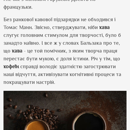
французьки.
Без ранкової кавової підзарядки не обходився і
Томас Манн. Звісно, стверджувати, ніби
кава
слугує головним стимулом для творчості, було б
занадто наївно. І все ж у словах Бальзака про те,
що
кава
- це той помічник, з яким творча праця
перестає бути мукою, є доля істини. Річ у тім, що
кофеїн
справді володіє здатністю загострювати
наші відчуття, активізувати когнітивні процеси та
покращувати настрій.