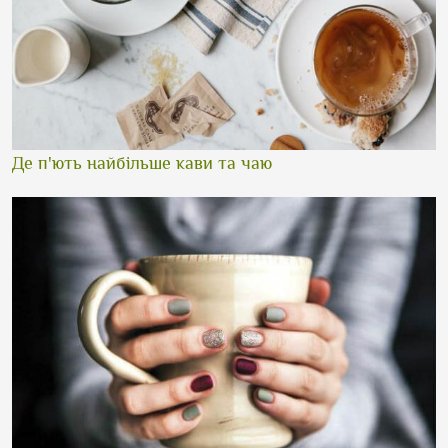
Де п'ють найбільше кави та чаю