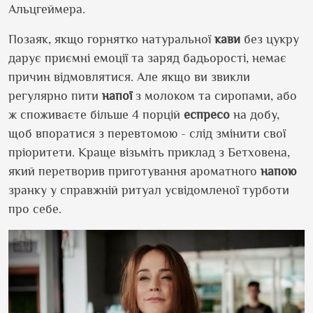
Альцгеймера.
Позаяк, якщо горнятко натуральної
кави
без цукру
дарує приємні емоції та заряд бадьорості, немає
причин відмовлятися. Але якщо ви звикли
регулярно пити
напої
з молоком та сиропами, або
ж споживаєте більше 4 порцій
еспресо
на добу,
щоб впоратися з перевтомою - слід змінити свої
пріоритети. Краще візьміть приклад з Бетховена,
який перетворив приготування ароматного
напою
зранку у справжній ритуал усвідомленої турботи
про себе.