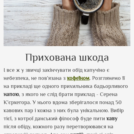
Прихована шкода
І все ж у звичці закінчувати обід капучіно є
небезпека, не пов’язана з
кофеїном
. Розглянемо її
на прикладі ще одного прихильника бадьорливого
напою
, з якого не слід брати приклад - Серена
К’єркегора. У нього вдома зберігалося понад 50
кавових пар і кожна з них була унікальною. Вибір
тієї, з котрої данський філософ буде пити
каву
після обіду, кожного разу перетворювався на