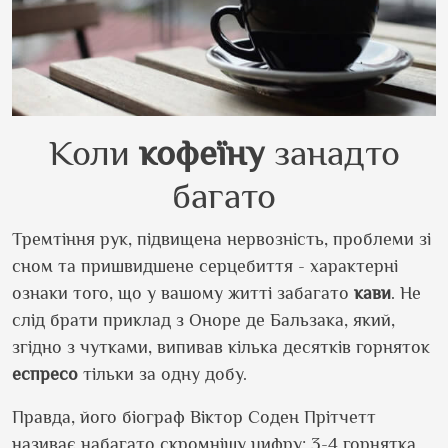
Коли
кофеїну
занадто
багато
Тремтіння рук, підвищена нервозність, проблеми зі
сном та пришвидшене серцебиття - характерні
ознаки того, що у вашому житті забагато
кави
. Не
слід брати приклад з Оноре де Бальзака, який,
згідно з чутками, випивав кілька десятків горняток
еспресо
тільки за одну добу.
Правда, його біограф Віктор Соден Прітчетт
називає набагато скромнішу цифру: 3-4 горнятка