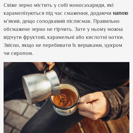
Свіже зерно містить у собі моносахариди, які
карамелізуються під час смаження, додаючи
напою
м’який, дещо солодкавий післясмак. Правильно
обсмажене зерно не гірчить. Зате у ньому можна
відчути фруктові, карамельні або кислотні нотки.
Звісно, якщо не перебивати їх вершками, цукром
чи сиропом.