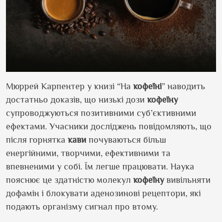
Мюррей Карпентер у книзі “На
кофеїні
” наводить
достатньо доказів, що низькі дози
кофеїну
супроводжуються позитивними суб’єктивними
ефектами. Учасники досліджень повідомляють, що
після горнятка
кави
почуваються більш
енергійними, творчими, ефективними та
впевненими у собі. Їм легше працювати. Наука
пояснює це здатністю молекул
кофеїну
вивільняти
дофамін і блокувати аденозинові рецептори, які
подають організму сигнал про втому.