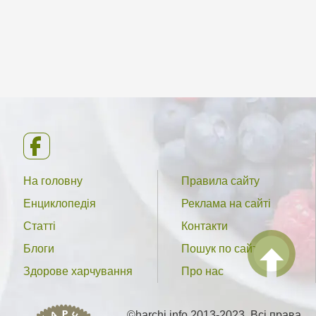
На головну
Правила сайту
Енциклопедія
Реклама на сайті
Статті
Контакти
Блоги
Пошук по сайту
Здорове харчування
Про нас
©harchi.info 2013-2023. Всі права