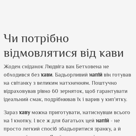
Чи потрібно
відмовлятися від кави
Жоден сніданок Людвіга ван Бетховена не
обходився без
кави
. Бадьорливий
напій
він готував
на світанку з великим натхненням. Поштучно
відраховував рівно 60 зерняток, щоб гарантувати
ідеальний смак, подрібнював їх і варив у кип’ятку.
Зараз
каву
можна приготувати, натиснувши всього
на 1 кнопку. І все ж для багатьох цей
напій
- не
просто легкий спосіб збадьоритися зранку, а й