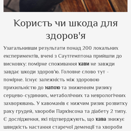
Користь чи шкода для
здоров'я
Узагальнивши результати понад 200 локальних
експериментів, вчені з Саутгемптона прийшли до
висновку: помірне споживання
кави
не завжди
завдає шкоди здоров’ю. Головне слово тут -
помірне. Існує залежність між здоровою
прихильністю до
напою
та зниженням ризику
серцево-судинних, метаболічних та неврологічних
захворювань. У кавоманів є нижчим ризик розвитку
раку грудей, хвороби Паркінсона та діабету 2 типу.
Є дослідження, які підтверджують, що
кава
знижує
швидкість настання старечої деменції та хвороби