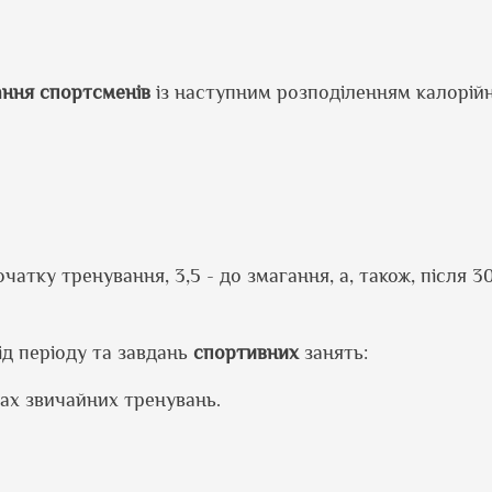
ання спортсменів
із наступним розподіленням калорійн
чатку тренування, 3,5 - до змагання, а, також, після 
ід періоду та завдань
спортивних
занять:
ах звичайних тренувань.