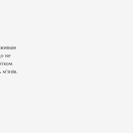
еживши
що не
итком
м'язів.