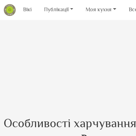
Вікі
Публікації
Моя кухня
Вс
Перейти до основного вмісту
Особливості харчування