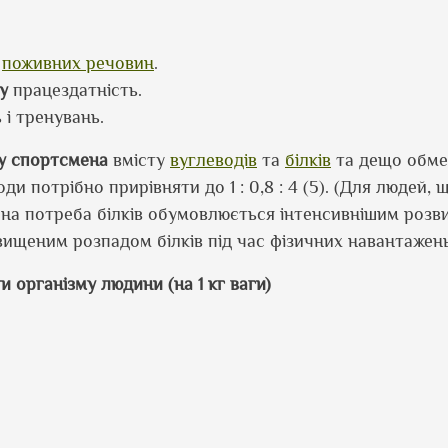
а
поживних речовин
.
у
працездатність.
і тренувань.
у спортсмена
вмісту
вуглеводів
та
білків
та дещо обм
оди потрібно прирівняти до 1 : 0,8 : 4 (5). (Для людей, 
ьшена потреба білків обумовлюється інтенсивнішим розв
вищеним розпадом білків під час фізичних навантажень 
и організму людини (на 1 кг ваги)