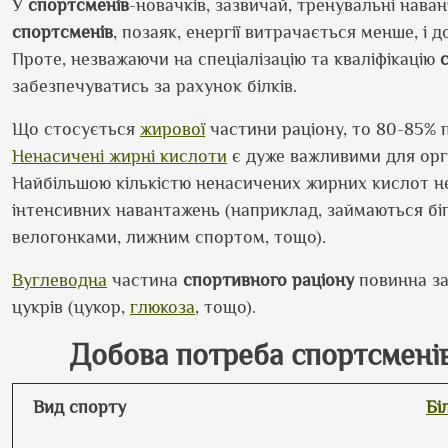
У
спортсменів
-новачків, зазвичай, тренувальні нав
спортсменів
, позаяк, енергії витрачається менше, і
Проте, незважаючи на спеціалізацію та кваліфікацію
забезпечуватись за рахунок білків.
Що стосується
жирової
частини раціону, то 80-85% п
Ненасичені жирні кислоти
є дуже важливими для ор
Найбільшою кількістю ненасичених жирних кислот н
інтенсивних навантажень (наприклад, займаються біг
велогонками, лижним спортом, тощо).
Вуглеводна
частина
спортивного раціону
повинна за
цукрів (цукор,
глюкоза
, тощо).
Добова потреба спортсменів 
Вид спорту
Бі