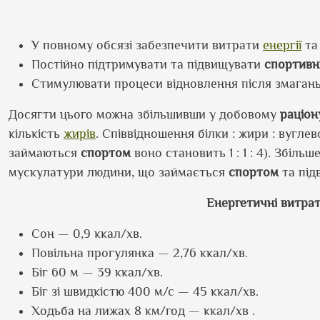
У повному обсязі забезпечити витрати
енергії
т
Постійно підтримувати та підвищувати
спортивн
Стимулювати процеси відновлення після змагань 
Досягти цього можна збільшивши у добовому
раціон
кількість
жирів
. Співвідношення білки : жири : вуглев
займаються
спортом
воно становить 1 : 1 : 4). Збіл
мускулатури людини, що займається
спортом
та під
Енергетичні витрат
Сон — 0,9 ккал/хв.
Повільна прогулянка — 2,76 ккал/хв.
Біг 60 м — 39 ккал/хв.
Біг зі швидкістю 400 м/с — 45 ккал/хв.
Ходьба на лижах 8 км/год — ккал/хв .