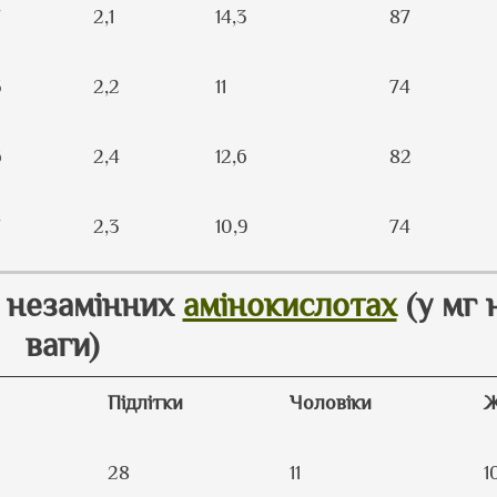
7
2,1
14,3
87
5
2,2
11
74
6
2,4
12,6
82
7
2,3
10,9
74
у незамінних
амінокислотах
(у мг н
ваги)
Підлітки
Чоловіки
Ж
28
11
1