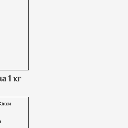
а 1 кг
інки
0