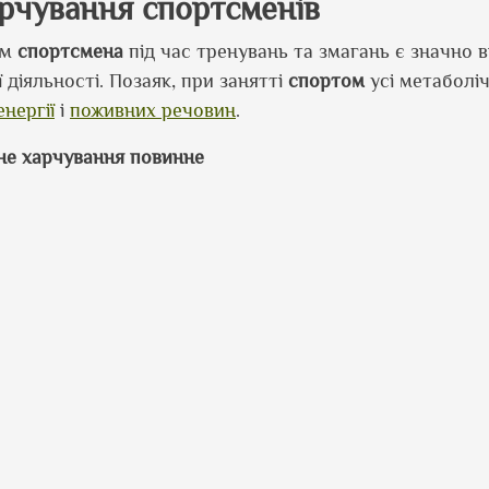
рчування спортсменів
зм
спортсмена
під час тренувань та змагань є значно 
діяльності. Позаяк, при занятті
спортом
усі метаболі
енергії
і
поживних речовин
.
не харчування повинне