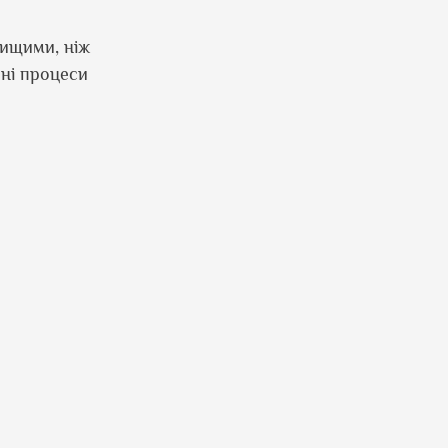
вищими, ніж
чні процеси