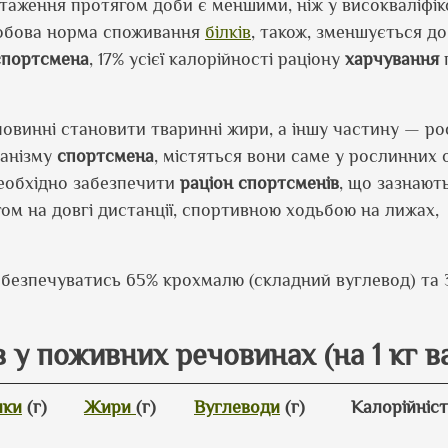
антаження протягом доби є меншими, ніж у високваліфі
 добова норма споживання
білків
, також, зменшується до 
спортсмена
, 17% усієї калорійності раціону
харчування
овинні становити тваринні жири, а іншу частину — рос
ганізму
спортсмена
, містяться вони саме у рослинних о
еобхідно забезпечити
раціон спортсменів
, що зазнают
ом на довгі дистанції, спортивною ходьбою на лижах,
безпечуватись 65% крохмалю (складний вуглевод) та
у поживних речовинах (на 1 кг в
лки
(г)
Жири
(г)
Вуглеводи
(г)
Калорійніст