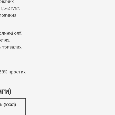
кованих
1,5-2 г/кг.
повинна
линні олії.
ліях.
ь тривалих
 36% простих
аги)
ь (ккал)