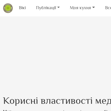
Вікі
Публікації
Моя кухня
Вс
Перейти до основного вмісту
Корисні властивості ме