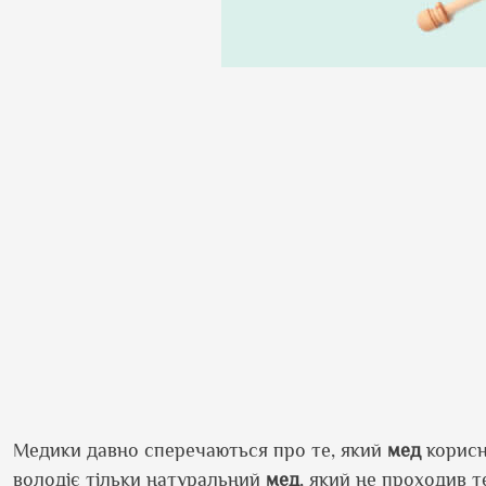
Медики давно сперечаються про те, який
мед
корисн
володіє тільки натуральний
мед
, який не проходив т