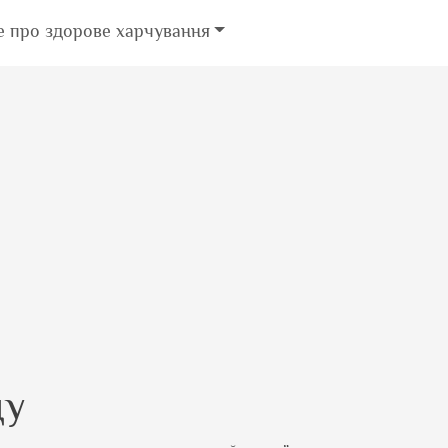
е про здорове харчування
ду