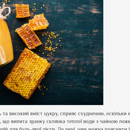
ь та високий вміст цукру, сприяє схудненню, оскільки
 що випита зранку склянка теплої води з чайною ло
й для будь-якої дієти. До речі, цим можна пояснити і