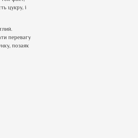
ть цукру, і
ітлий.
ати перевагу
нку, позаяк