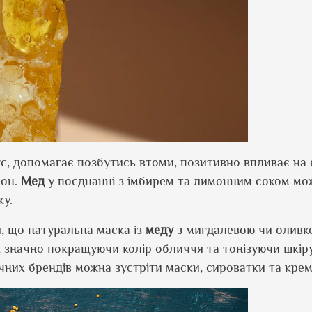
с, допомагає позбутись втоми, позитивно впливає на
сон.
Мед
у поєднанні з імбирем та лимонним соком мо
ку.
, що натуральна маска із
меду
з мигдалевою чи оливк
, значно покращуючи колір обличчя та тонізуючи шкір
чних брендів можна зустріти маски, сироватки та кре