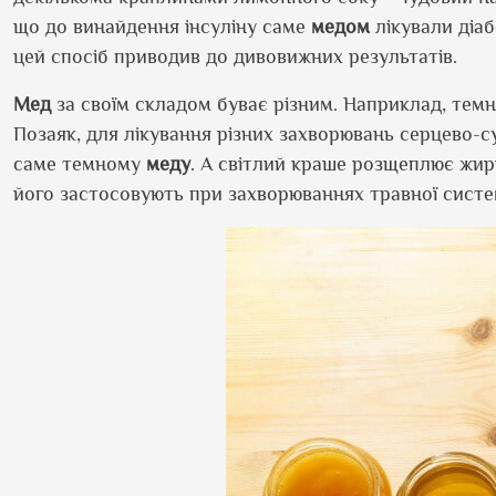
що до винайдення інсуліну саме
медом
лікували діаб
цей спосіб приводив до дивовижних результатів.
Мед
за своїм складом буває різним. Наприклад, тем
Позаяк, для лікування різних захворювань серцево-су
саме темному
меду
. А світлий краше розщеплює жир
його застосовують при захворюваннях травної систем