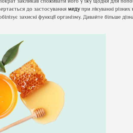
пократ закликав споживати його у їжу щодня для попо
звертається до застосування
меду
при лікуванні різних
обілізує захисні функції організму. Давайте більше діз