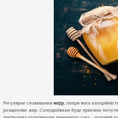
Регулярне споживання
меду
, попри його калорійніст
розщеплює жир. Солодкоїжкам буде приємно почути,
декількома краплинами лимонного соку - чудовий напі