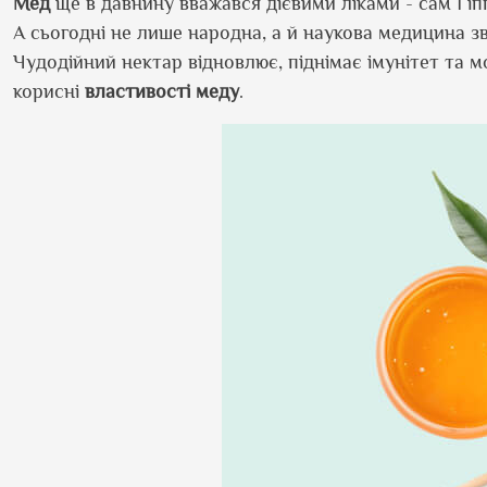
Мед
ще в давнину вважався дієвими ліками - сам Гіп
А сьогодні не лише народна, а й наукова медицина 
Чудодійний нектар відновлює, піднімає імунітет та м
корисні
властивості
меду
.