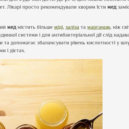
ет. Лікарі просто рекомендували хворим їсти
мед
заміс
ний
мед
містить більше
міді
,
заліза
та
марганцю
, ніж св
динної системи і для антибактеріальної дії слід надав
и та допомагає збалансувати рівень кислотності у шлу
и і дієтах.