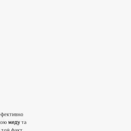
 ефективно
жкою
меду
та
 той факт,