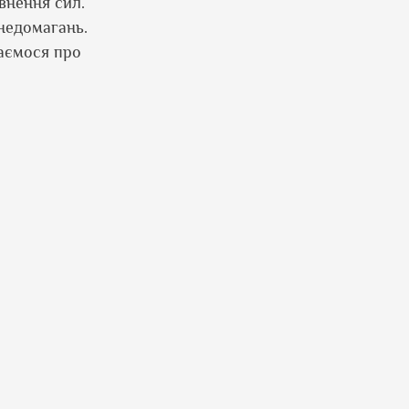
внення сил.
 недомагань.
наємося про