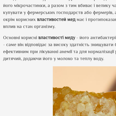
його мікрочастинки, а разом з тим вбиває і велику 
купувати у фермерських господарств або фермерів, а
окрім корисних
властивостей
мед
має і протипоказа
вплив на стан організму.
Основні корисні
властивості
меду
- його антибактері
- саме він відповідає за високу здатність знищувати 
ефективним при лікуванні анемії та для нормалізації 
дитячий, додаючи його у молоко та теплу воду.