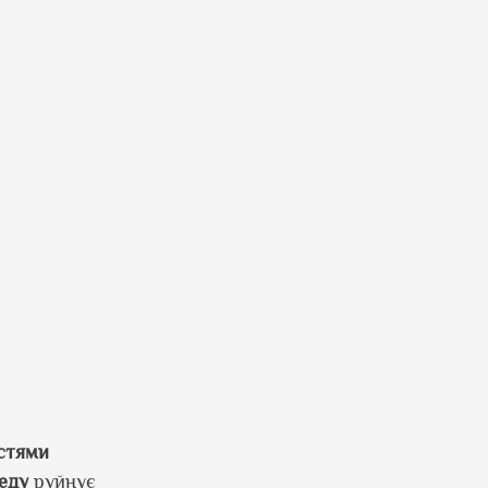
стями
еду
руйнує