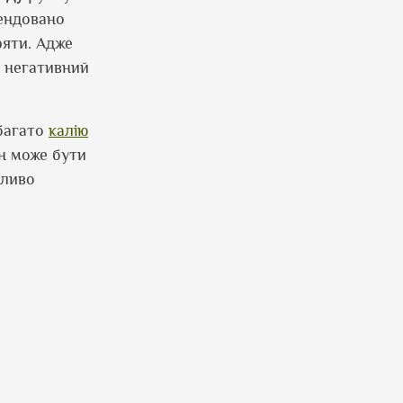
ендовано
ряти. Адже
и негативний
багато
калію
ін може бути
бливо