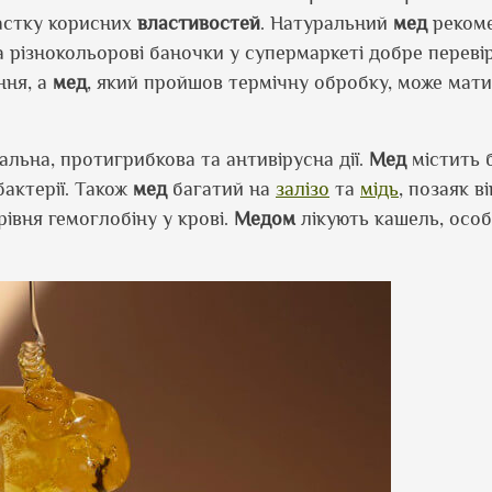
частку корисних
властивостей
. Натуральний
мед
реком
 різнокольорові баночки у супермаркеті добре переві
ння, а
мед
, який пройшов термічну обробку, може мат
альна, протигрибкова та антивірусна дії.
Мед
містить 
бактерії. Також
мед
багатий на
залізо
та
мідь
, позаяк в
рівня гемоглобіну у крові.
Медом
лікують кашель, осо