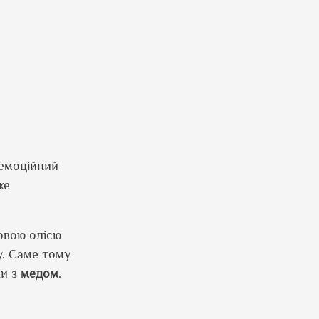
 емоційний
же
овою олією
у. Саме тому
ми з
медом
.