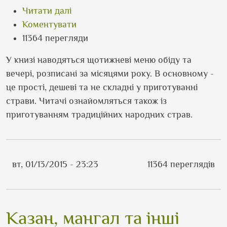
про У будні і свята - Дарія Цвек
Читати далі
Коментувати
11364 перегляди
У книзі наводяться щотижневі меню обіду та
вечері, розписані за місяцями року. В основному -
це прості, дешеві та не складні у приготуванні
страви. Читачі ознайомляться також із
приготуванням традиційних народних страв.
вт, 01/13/2015 - 23:23
11364 переглядів
Казан, мангал та інші