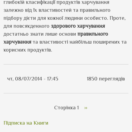
глибокій класифікації продуктів харчування
залежно від їх властивостей та правильного
підбору дієти для кожної людини особисто. Проте,
для повсякденного
здорового харчування
достатньо знати лише основи
правильного
харчування
та властивості найбільш поширених та
корисних продуктів.
чт, 08/07/2014 - 17:45
1850 переглядів
Розбивка на сторінки
Наступна сторінка
Сторінка 1
››
Підписка на Книги