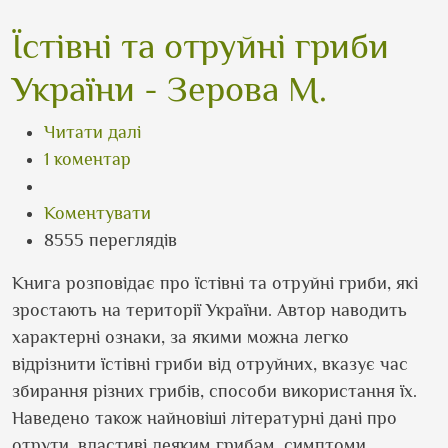
Їстівні та отруйні гриби
України - Зерова М.
про Їстівні та отруйні гриби України 
Читати далі
1 коментар
Коментувати
8555 переглядів
Книга розповідає про їстівні та отруйні гриби, які
зростають на території України. Автор наводить
характерні ознаки, за якими можна легко
відрізнити їстівні гриби від отруйних, вказує час
збирання різних грибів, способи використання їх.
Наведено також найновіші літературні дані про
отрути, властиві деяким грибам, симптоми