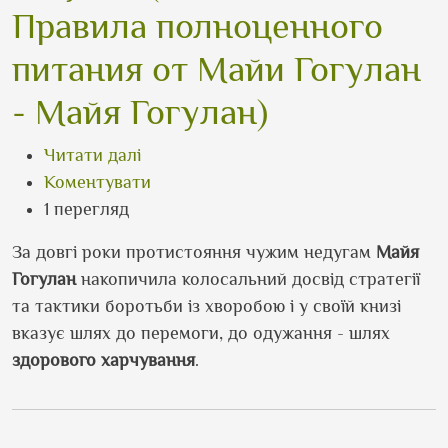
Правила полноценного
питания от Майи Гогулан
- Майя Гогулан)
про Не хворійте! Правила повноцінно
Читати далі
Коментувати
1 перегляд
За довгі роки протистояння чужим недугам
Майя
Гогулан
накопичила колосальний досвід стратегії
та тактики боротьби із хворобою і у своїй книзі
вказує шлях до перемоги, до одужання - шлях
здорового харчування
.