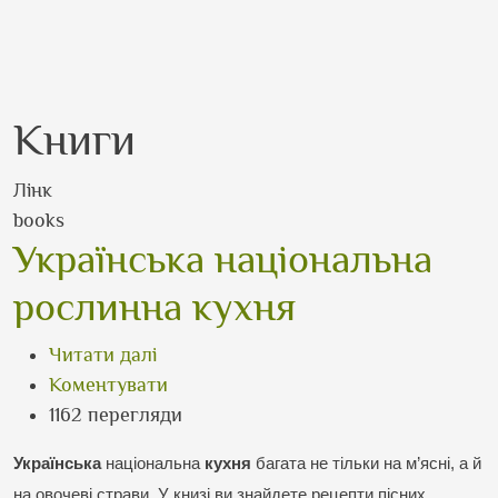
Книги
Лінк
books
Українська національна
рослинна кухня
про Українська національна рослинн
Читати далі
Коментувати
1162 перегляди
Українська
 національна 
кухня
 багата не тільки на м’ясні, а й 
на овочеві страви. 
У книзі ви знайдете рецепти пісних 