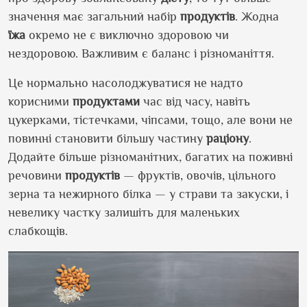
значення має загальний набір
продуктів
. Жодна
їжа
окремо не є виключно здоровою чи
нездоровою. Важливим є баланс і різноманіття.
Це нормально насолоджуватися не надто
корисними
продуктами
час від часу, навіть
цукерками, тістечками, чіпсами, тощо, але вони не
повинні становити більшу частину
раціону
.
Додайте більше різноманітних, багатих на поживні
речовини
продуктів
— фруктів, овочів, цільного
зерна та нежирного білка — у страви та закуски, і
невелику частку залишіть для маленьких
слабкощів.