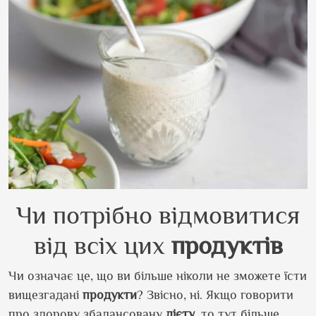
Чи потрібно відмовитися
від всіх цих
продуктів
Чи означає це, що ви більше ніколи не зможете їсти
вищезгадані
продукти
? Звісно, ні. Якщо говорити
про здорову збалансовану
дієту
, то тут більше