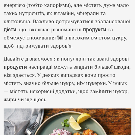
енергією (тобто калоріями), але містять дуже мало
таких нутрієнтів, як вітаміни, мінерали та
клітковина. Важливо дотримуватися збалансованої
дієти
, що включає різноманітні
продукти
та
обмежує споживання
їжі
з високим вмістом цукру,
щоб підтримувати здоров’я.
Давайте дізнаємося як популярні так звані здорові
продукти
насправді можуть завдати більшої шкоди,
ніж здається. У деяких випадках вони просто
містять значно більше цукру, ніж цукерки. У інших
— містять некорисні додатки, щоб замінити цукор,
жири чи ще щось.