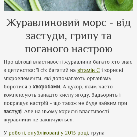
Журавлиновий морс - від
застуди, грипу та
поганого настрою
Про цілющі властивості журавлини багато хто знає
з дитинства: її сік багатий на
вітамін С
і корисні
мікроелементи, які допомагають організму
боротися з
хворобами
. А цукор, яким часто
компенсують занадто кислу ягоду, бадьорить і
покращує настрій - що також не буде зайвим при
застуді
. Але на цьому корисні властивості
журавлини не закінчуються.
У
роботі, опубліковані у 2013 році
, група