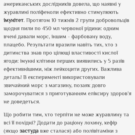
американських дослідників довела, що наявні у
журавлині поліфеноли ефективно стимулюють
імунітет
. Протягом 10 тижнів 2 групи добровольців
щодня пили по 450 мл червоної рідини: одним
вчені давали морс, іншим - фарбовану воду,
плацебо. Результати вразили навіть тих, хто з
дитинства знав про цілющі властивості кислої
ягоди: імунні клітини перших виявились у 5 разів
ефективнішими, ніж лейкоцити других. Важлива
деталь! В експерименті використовували
звичайний морс з магазину, позаяк довго
заморочуватися з приготуванням еліксиру здоров’я
не доведеться.
Що робити тим, хто терпіти не може журавлину та
всі її похідні? Додати до раціону лохину, кефір
(якщо
застуда
вже сталася) або полівітаміни з