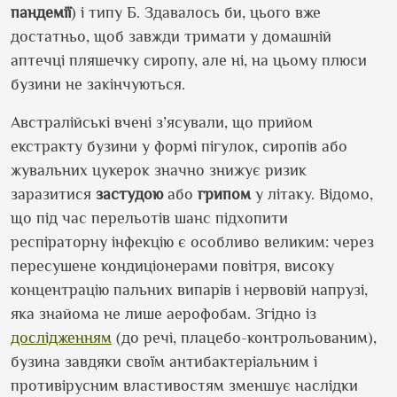
пандемії
) і типу Б. Здавалось би, цього вже
достатньо, щоб завжди тримати у домашній
аптечці пляшечку сиропу, але ні, на цьому плюси
бузини не закінчуються.
Австралійські вчені з’ясували, що прийом
екстракту бузини у формі пігулок, сиропів або
жувальних цукерок значно знижує ризик
заразитися
застудою
або
грипом
у літаку. Відомо,
що під час перельотів шанс підхопити
респіраторну інфекцію є особливо великим: через
пересушене кондиціонерами повітря, високу
концентрацію пальних випарів і нервовій напрузі,
яка знайома не лише аерофобам. Згідно із
дослідженням
(до речі, плацебо-контрольованим),
бузина завдяки своїм антибактеріальним і
противірусним властивостям зменшує наслідки