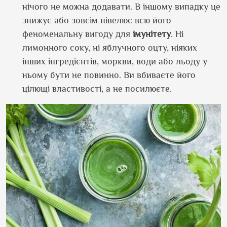
нічого не можна додавати. В іншому випадку це
знижує або зовсім нівелює всю його
феноменальну вигоду для
імунітету
. Ні
лимонного соку, ні яблучного оцту, ніяких
інших інгредієнтів, моркви, води або льоду у
ньому бути не повинно. Ви вбиваєте його
цілющі властивості, а не посилюєте.