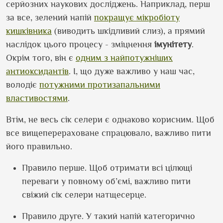
серйозних наукових досліджень. Наприклад, перш
за все, зелений напій
покращує мікробіоту
кишківника
(виводить шкідливий слиз), а прямий
наслідок цього процесу - зміцнення
імунітету
.
Окрім того, він є
одним з найпотужніших
антиоксидантів
. І, що дуже важливо у наш час,
володіє
потужними протизапальними
властивостями
.
Втім, не весь сік селери є однаково корисним. Щоб
все вищеперераховане спрацювало, важливо пити
його правильно.
Правило перше. Щоб отримати всі цілющі
переваги у повному об’ємі, важливо пити
свіжий сік селери натщесерце.
Правило друге. У такий напій категорично