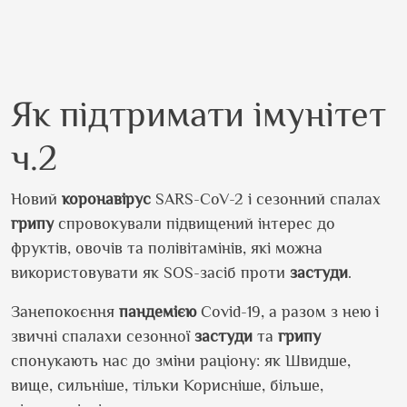
Як підтримати імунітет
ч.2
Новий
коронавірус
SARS-CoV-2 і сезонний спалах
грипу
спровокували підвищений інтерес до
фруктів, овочів та полівітамінів, які можна
використовувати як SOS-засіб проти
застуди
.
Занепокоєння
пандемією
Covid-19, а разом з нею і
звичні спалахи сезонної
застуди
та
грипу
спонукають нас до зміни раціону: як Швидше,
вище, сильніше, тільки Корисніше, більше,