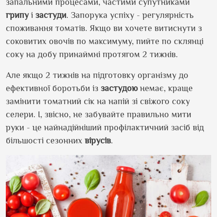
запальними процесами, частими супутниками
грипу
і
застуди
. Запорука успіху - регулярність
споживання томатів. Якщо ви хочете витиснути з
соковитих овочів по максимуму, пийте по склянці
соку на добу принаймні протягом 2 тижнів.
Але якщо 2 тижнів на підготовку організму до
ефективної боротьби із
застудою
немає, краще
замінити томатний сік на напій зі свіжого соку
селери. І, звісно, не забувайте правильно мити
руки - це найнадійніший профілактичний засіб від
більшості сезонних
вірусів
.