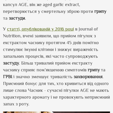
капсул AGE, він же aged garlic extract,
перетворюється у смертельну зброю проти
грипу
та
застуди
.
У
статті, опублікованій у 2016 році
в Journal of
Nutrition, вчені заявили, що прийом пігулок з
екстрактом часнику протягом 45 днів помітно
стимулює імунні клітини і знижує вираженість
запальних процесів, які часто супроводжують
застуду
. Більш тривалий прийом екстракту
часнику сприяє пом’якшенню симптомів
грипу
та
ГРВІ
і значно зменшує тривалість
захворювання
.
Приємний бонус для тих, хто кривиться від одного
лише слова Часник - сучасні пігулки AGE не мають
характерного аромату і не провокують неприємний
запах з роту.