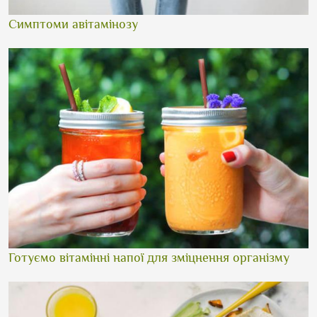
Симптоми авітамінозу
Готуємо вітамінні напої для зміцнення організму