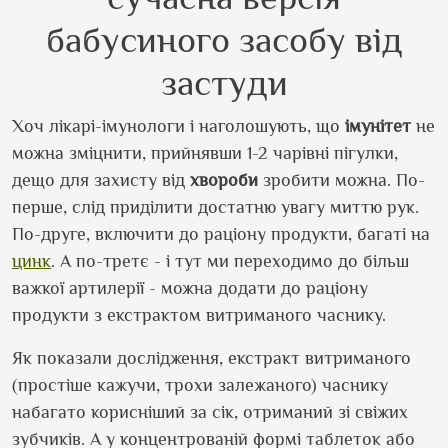
бабусиного засобу від
застуди
Хоч лікарі-імунологи і наголошують, що
імунітет
не
можна зміцнити, прийнявши 1-2 чарівні пігулки,
дещо для захисту від
хвороби
зробити можна. По-
перше, слід приділити достатню увагу миттю рук.
По-друге, включити до раціону продукти, багаті на
цинк
. А по-третє - і тут ми переходимо до більш
важкої артилерії - можна додати до раціону
продукти з екстрактом витриманого часнику.
Як показали дослідження, екстракт витриманого
(простіше кажучи, трохи залежаного) часнику
набагато корисніший за сік, отриманий зі свіжих
зубчиків. А у концентрованій формі таблеток або