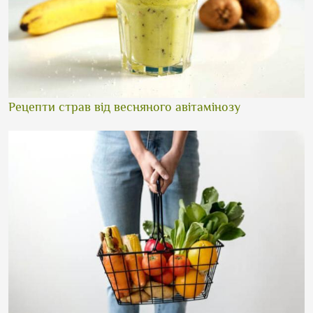
Рецепти страв від весняного авітамінозу