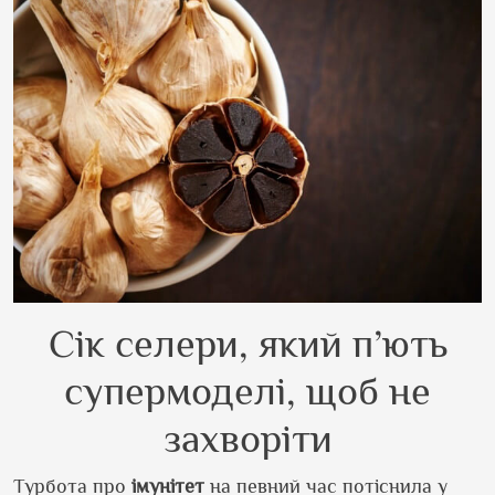
Сік селери, який п’ють
супермоделі, щоб не
захворіти
Турбота про
імунітет
на певний час потіснила у