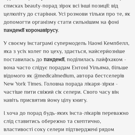
списках beauty-порад зірок всі інші позиції: від
целюліту до старіння. Усі розмови тільки про те, як
допомогти організму стати сильнішим на фоні
пандемії
коронавірусу
.
У своєму інстаграмі супермодель Наомі Кемпбелл,
яка з усіх колег по цеху, здається, найсерйозніше
поставилась до
пандемії
, поділилась лайфхаком -
вона часто слідує порадам Ентоні Уільяма, більше
відомого як @medicalmedium, автора бестселерів
New York Times. Головна порада лікаря-зірки -
частіше пити свіжий сік селери. Свого часу він
навіть присвятив йому цілу книгу.
І хоча до порад будь-яких інста-лікарів переважно
слід ставитись обережно та скептично,
властивості соку селери підтверджені рядом