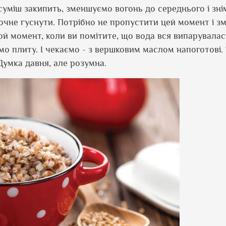
 суміш закипить, зменшуємо вогонь до середнього і зні
чне гуснути. Потрібно не пропустити цей момент і з
 той момент, коли ви помітите, що вода вся випарувалас
о плиту. І чекаємо - з вершковим маслом напоготові.
Думка давня, але розумна.