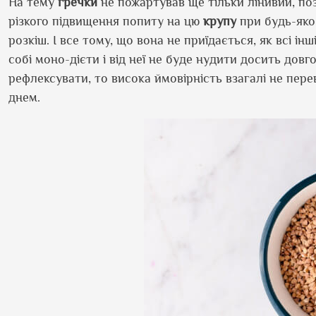
На тему
гречки
не пожартував ще тільки лінивий, по
різкого підвищення попиту на цю
крупу
при будь-яком
розкіш. І все тому, що вона не приїдається, як всі інш
собі моно-дієти і від неї не буде нудити досить довг
рефлексувати, то висока ймовірність взагалі не пер
днем.