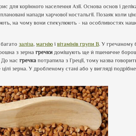
ис для корінного населення Азії. Основа основ і делік
плановані напади харчової ностальгії. Позаяк коли цін
ють, на чому вони спекулюють - на особливостях наш
 багато
заліза
,
магнію
і
вітамінів групи В
. У гречаному
орошна з зерна
гречки
домішують ще й пшеничне борош
. До нас
гречка
потрапила з Греції, тому назва говорит
е цілі зерна. У дробленому стані або у вигляді подрібн