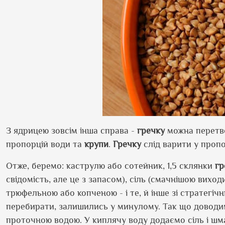
З ядрицею зовсім інша справа -
гречку
можна перетво
пропорцій води та
крупи
.
Гречку
слід варити у пропор
Отже, беремо: каструлю або сотейник, 1,5 склянки
гр
свідомість, але це з запасом), сіль (смачнішою вихо
трюфельною або копченою - і те, й інше зі стратегічн
перебирати, залишились у минулому. Так що доводи
проточною водою. У киплячу воду додаємо сіль і шм