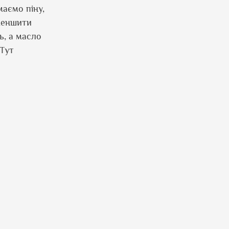
маємо піну,
меншити
ь, а масло
 Тут