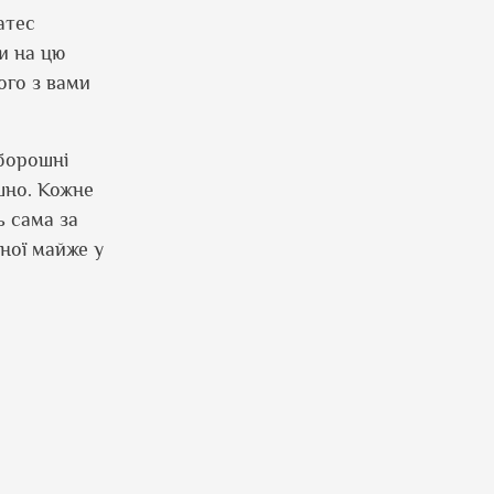
атес
и на цю
ого з вами
 борошні
но. Кожне
ь сама за
еної майже у