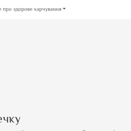
е про здорове харчування
ечку