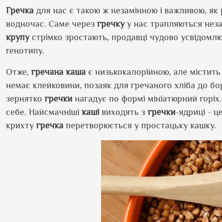
Гречка
для нас є такою ж незамінною і важливою, як р
водночас. Саме через
гречку
у нас трапляються неза
крупу
стрімко зростають, продавці чудово усвідомлю
генотипу.
Отже,
гречана
каша
є низькокалорійною, але містить
немає клейковини, позаяк для гречаного хліба до б
зернятко
гречки
нагадує по формі мініатюрний горіх
себе. Найсмачніші
каші
виходять з
гречки
-ядриці - ц
крихту
гречка
перетворюється у простацьку кашку.