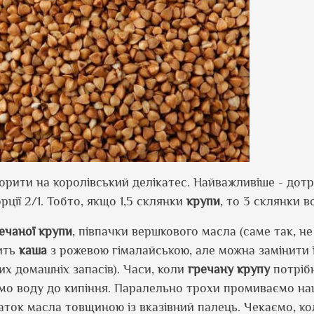
рити на королівський делікатес. Найважливіше - дот
ції 2/1. Тобто, якщо 1,5 склянки
крупи
, то 3 склянки в
ечаної
крупи
, півпачки вершкового масла (саме так, н
дить
каша
з рожевою гімалайською, але можна замінити її
их домашніх запасів). Часи, коли
гречану
крупу
потріб
мо воду до кипіння. Паралельно трохи промиваємо н
аток масла товщиною із вказівний палець. Чекаємо, к