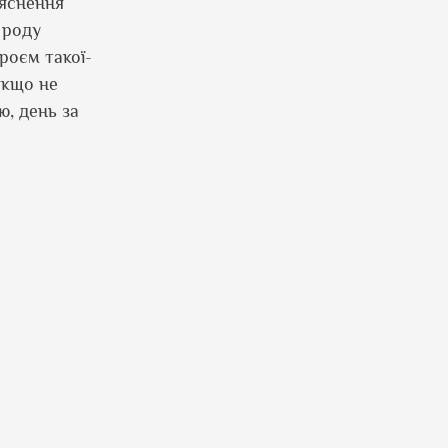
ояснення
 роду
роєм такої-
якщо не
ою, день за