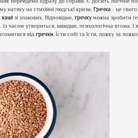
заяк перейдемо одразу до справи. Є досить логічне п
у натяку на стихійні людські кризи.
Гречка
- це свого
і
каші
зі злакових. Відповідно,
гречку
можна зробити ге
о. Із часом утвориться, швидше, психологічна втома. І 
евтомитися від
гречки
. Їсти собі та їсти, ложку за ложк