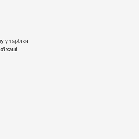
шу
у тарілки
ої
каші