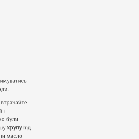
римуватись
оди.
е втрачайте
 і
но були
ашу
крупу
під
оли масло