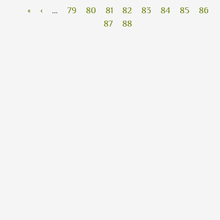
Розбивка на сторінки
Перша сторінка
Попередня сторінка
Сторінка
Сторінка
Сторінка
Сторінка
Сторінка
Сторінка
Сторінка
Стор
«
‹
…
79
80
81
82
83
84
85
86
Сторінка
Поточна сторінка
87
88