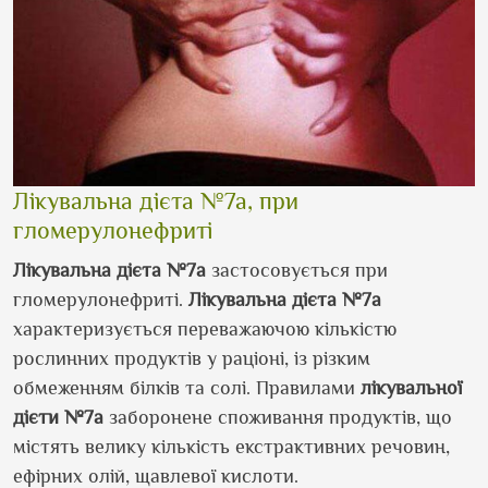
Лікувальна дієта №7а, при
гломерулонефриті
Лікувальна дієта №7а
застосовується при
гломерулонефриті.
Лікувальна дієта №7а
характеризується переважаючою кількістю
рослинних продуктів у раціоні, із різким
обмеженням білків та солі. Правилами
лікувальної
дієти №7а
заборонене споживання продуктів, що
містять велику кількість екстрактивних речовин,
ефірних олій, щавлевої кислоти.