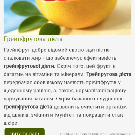
Грейпфрутова дієта
Грейпфрут добре відомий своєю здатністю
спалювати жир - що забезпечує ефективність
грейпфрутової дієти
. Окрім того, цей фрукт є
багатим на вітаміни та мінерали.
Грейпрутова дієта
передбачає обов'язкову наявість грейпфрутів у
щоденному раціоні, а, також, нормалізації раціону
харчування загалом. Окрім бажаного схуднення,
грейпфрутова дієта
дозволить очистити організм
від шлаків, зміцнити імунітет та покращити стан
шкіри.
читати далі
05/10/2014 | переглядів: 2618 | коментарів: 0