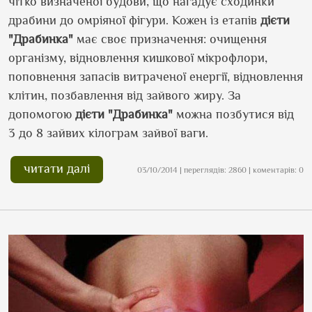
чітко визначеної будови, що нагадує сходинки
драбини до омріяної фігури. Кожен із етапів
дієти
"Драбинка"
має своє призначення: очищення
організму, відновлення кишкової мікрофлори,
поповнення запасів витраченої енергії, відновлення
клітин, позбавлення від зайвого жиру. За
допомогою
дієти "Драбинка"
можна позбутися від
3 до 8 зайвих кілограм зайвої ваги.
читати далі
03/10/2014 | переглядів: 2860 | коментарів: 0