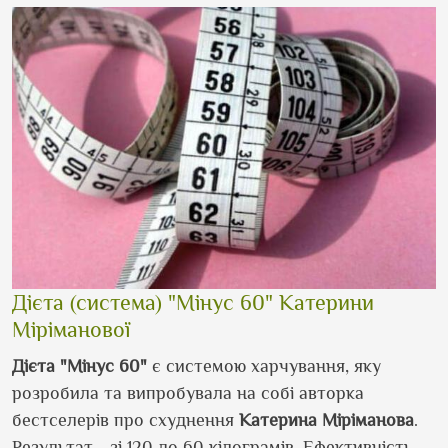
Дієта (система) "Мінус 60" Катерини
Міріманової
Дієта "Мінус 60"
є системою харчування, яку
розробила та випробувала на собі авторка
бестселерів про схуднення
Катерина Міріманова
.
Результат - зі 120 до 60 кілограмів. Ефективність