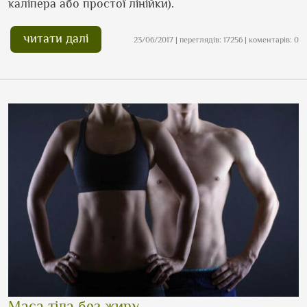
каліпера або простої лінійки).
читати далі
23/06/2017 | переглядів: 17256 | коментарів: 0
Маса тіла без жиру