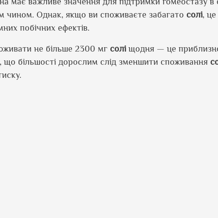
на має важливе значення для підтримки гомеостазу в о
м чином. Однак, якщо ви споживаєте забагато
солі
, ц
мних побічних ефектів.
поживати не більше 2300 мг
солі
щодня — це приблизно 
є, що більшості дорослим слід зменшити споживання
с
тиску.