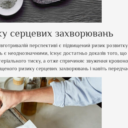
ку серцевих захворювань
вготривалій перспективі є підвищений ризик розвитку
ь є неоднозначними, існує достатньо доказів того, що
еріального тиску, а отже спричиняє звуження кровон
ищеного ризику серцевих захворювань і навіть передчас