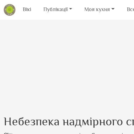
Вікі
Публікації
Моя кухня
Вс
Перейти до основного вмісту
Небезпека надмірного с