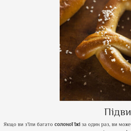
Підв
Якщо ви з’їли багато
солоної їжі
за один раз, ви мож