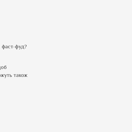
о фаст-фуд?
щоб
ожуть також