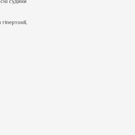
сні судини
гіпертонії,