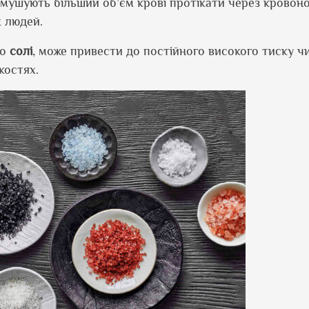
мушують більший об’єм крові протікати через кровоно
х людей.
то
солі
, може привести до постійного високого тиску чи 
костях.