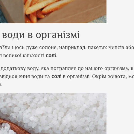
води в організмі
 з’їли щось дуже солоне, наприклад, пакетик чипсів аб
 великої кількості
солі
.
 додаткову воду, яка потрапляє до нашого організму, 
іввідношення води та
солі
в організмі. Окрім живота, м
.