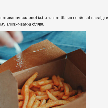
споживання
солоної їжі
, а також більш серйозні наслідки
ому зловживанні
сіллю
.