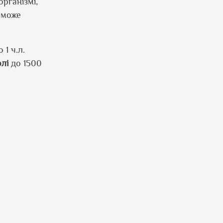
рганізмі,
е може
1 ч.л.
олі
до 1500