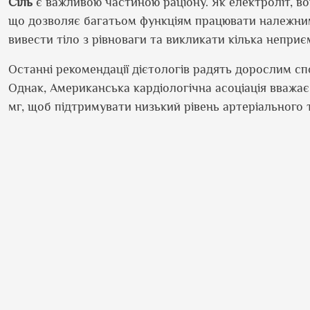
Сіль
є важливою частиною раціону. Як електроліт, во
що дозволяє багатьом функціям працювати належни
вивести тіло з рівноваги та викликати кілька неприє
Останні рекомендації дієтологів радять дорослим с
Однак, Американська кардіологічна асоціація вважа
мг, щоб підтримувати низький рівень артеріального 