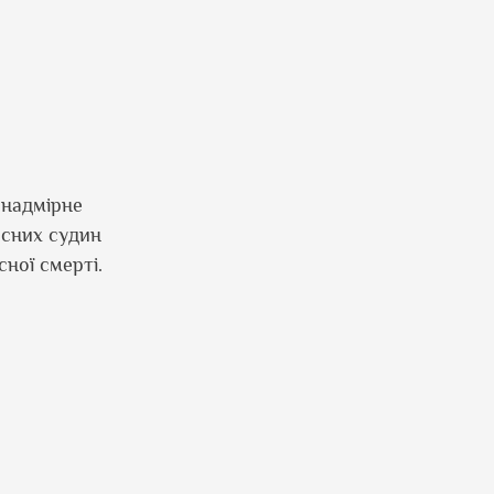
 надмірне
осних судин
ної смерті.