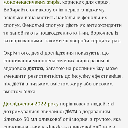
мононенасичених жирів
, корисних для серця.
Вибирайте оливкову олію першого віджиму,
оскільки вона містить найбільше фенольних
сполук. Фенольні сполуки діють як антиоксиданти
та запобігають пошкодженню клітин, борючись із
захворюваннями, такими як хвороби серця та рак.
Окрім того, деякі дослідження показують, що
споживання мононенасичених жирів разом зі
здоровою
дієтою
, багатою на рослинну їжу, може
зменшити резистентність до інсуліну ефективніше,
ніж
дієти
з низьким вмістом жиру або високим
вмістом білка.
Дослідження 2022 року
порівнювало людей, які
дотримувалися звичайної
дієти
з додаванням
близько 50 мл оливкової олії щодня, з групою, яка
споживала таку ж кількість оливкової олії, але з