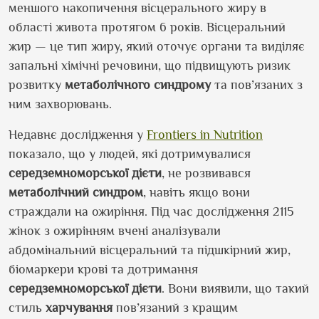
меншого накопичення вісцерального жиру в
області живота протягом 6 років. Вісцеральний
жир — це тип жиру, який оточує органи та виділяє
запальні хімічні речовини, що підвищують ризик
розвитку
метаболічного синдрому
та пов’язаних з
ним захворювань.
Недавнє дослідження у
Frontiers in Nutrition
показало, що у людей, які дотримувалися
середземноморської
дієти
, не розвивався
метаболічний синдром
, навіть якщо вони
страждали на ожиріння. Під час дослідження 2115
жінок з ожирінням вчені аналізували
абдомінальний вісцеральний та підшкірний жир,
біомаркери крові та дотримання
середземноморської
дієти
. Вони виявили, що такий
стиль
харчування
пов’язаний з кращим