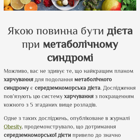
Якою повинна бути
дієта
при
метаболічному
синдромі
Можливо, вас не здивує те, що найкращим планом
харчування
для подолання
метаболічного
синдрому
є
середземноморська
дієта
. Дослідження
пов’язують цю систему
харчування
з покращенням
кожного з 5 згаданих вище розладів.
Одне з таких досліджень, опубліковане в журналі
Obesity
, продемонструвало, що дотримання
середземноморської
дієти
привело до значно