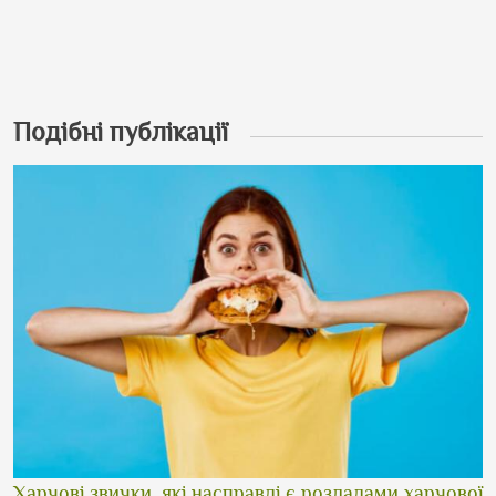
Подібні публікації
Харчові звички, які насправді є розладами харчової