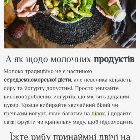
А як щодо молочних
продуктів
Молоко традиційно не є частиною
середземноморської
дієти
, але невелика кількість
сиру та йогурту допустимі. Просто уникайте
високооброблених йогуртів, що містять доданий
цукор. Краще вибирайте звичайний білий чи
грецький йогурт, який багатий на
білок
, і додайте
свіжі фрукти чи крапельку меду, щоб підсолодити.
Їжте рибу принаймні двічі на