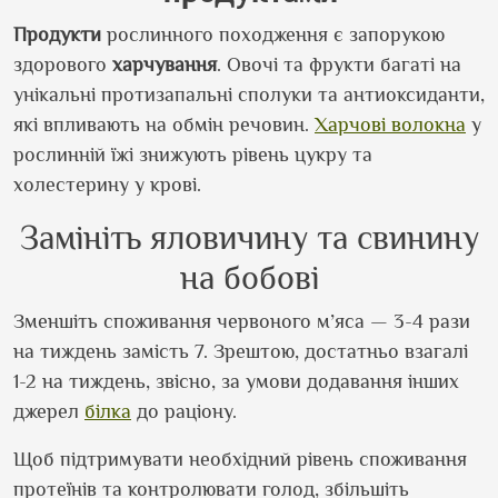
Продукти
рослинного походження є запорукою
здорового
харчування
. Овочі та фрукти багаті на
унікальні протизапальні сполуки та антиоксиданти,
які впливають на обмін речовин.
Харчові волокна
у
рослинній їжі знижують рівень цукру та
холестерину у крові.
Замініть яловичину та свинину
на бобові
Зменшіть споживання червоного м’яса — 3-4 рази
на тиждень замість 7. Зрештою, достатньо взагалі
1-2 на тиждень, звісно, за умови додавання інших
джерел
білка
до раціону.
Щоб підтримувати необхідний рівень споживання
протеїнів та контролювати голод, збільшіть