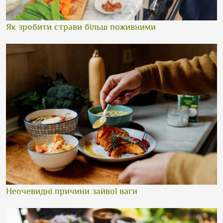
Як зробити страви більш поживними
Неочевидні причини зайвої ваги