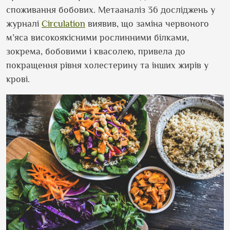
споживання бобових. Метааналіз 36 досліджень у
журналі
Circulation
виявив, що заміна червоного
м’яса високоякісними рослинними білками,
зокрема, бобовими і квасолею, привела до
покращення рівня холестерину та інших жирів у
крові.