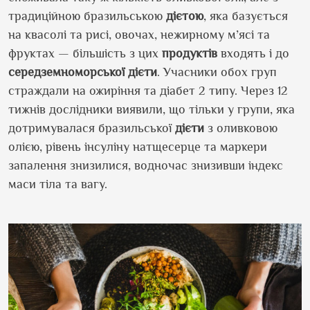
традиційною бразильською
дієтою
, яка базується
на квасолі та рисі, овочах, нежирному м’ясі та
фруктах — більшість з цих
продуктів
входять і до
середземноморської
дієти
. Учасники обох груп
страждали на ожиріння та діабет 2 типу. Через 12
тижнів дослідники виявили, що тільки у групи, яка
дотримувалася бразильської
дієти
з оливковою
олією, рівень інсуліну натщесерце та маркери
запалення знизилися, водночас знизивши індекс
маси тіла та вагу.