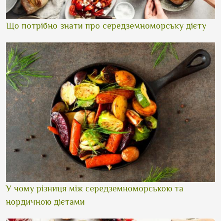
Що потрібно знати про середземноморську дієту
У чому різниця між середземноморською та
нордичною дієтами