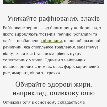
Уникайте рафінованих злаків
Рафіноване зерно — від білого рису до борошна, з
якого виробляють тістечка, печиво, рогалики та
хліб — позбавлене
клітковини
, основної поживної
речовини, яка сповільнює травлення, забезпечує
відчуття ситості та знижує рівень цукру і
холестерину у крові. Одними з найкращих
цільнозернових є ячмінь, овес, фаро, коричневий
рис, амарант, кіноа та гречка.
Обирайте здорові жири,
наприклад, оливкову олію
Оливкова олія в основному складається з