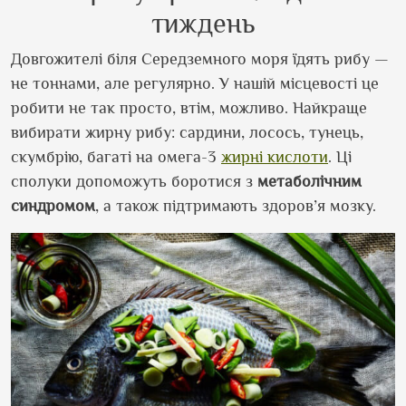
тиждень
Довгожителі біля Середземного моря їдять рибу —
не тоннами, але регулярно. У нашій місцевості це
робити не так просто, втім, можливо. Найкраще
вибирати жирну рибу: сардини, лосось, тунець,
скумбрію, багаті на омега-3
жирні кислоти
. Ці
сполуки допоможуть боротися з
метаболічним
синдромом
, а також підтримають здоров’я мозку.