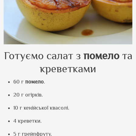
Готуємо салат з
помело
та
креветками
60 г
помело
.
20 г огірків.
10 г кенійської квасолі.
4 креветки.
5 г грейпфруту.