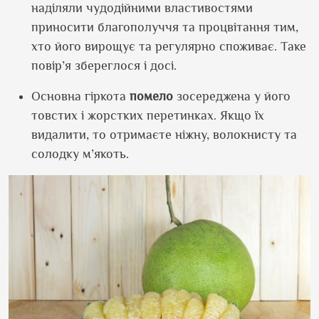
наділяли чудодійними властивостями
приносити благополуччя та процвітання тим,
хто його вирощує та регулярно споживає. Таке
повір’я збереглося і досі.
Основна гіркота
помело
зосереджена у його
товстих і жорстких перетинках. Якщо їх
видалити, то отримаєте ніжну, волокнисту та
солодку м’якоть.