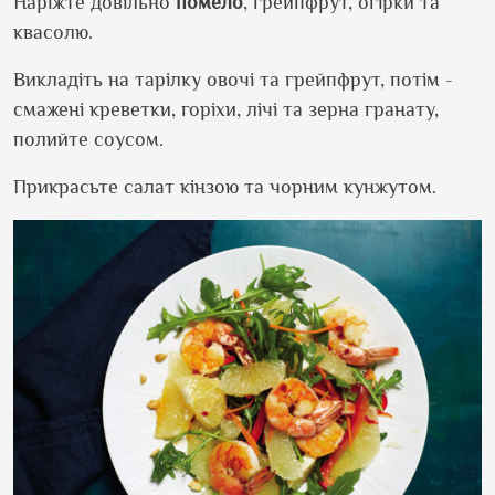
Наріжте довільно
помело
, грейпфрут, огірки та
квасолю.
Викладіть на тарілку овочі та грейпфрут, потім -
смажені креветки, горіхи, лічі та зерна гранату,
полийте соусом.
Прикрасьте салат кінзою та чорним кунжутом.