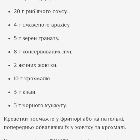
20 г риб’ячого соусу.
4 г смаженого арахісу.
5 г зерен гранату.
8 г консервованих лічі.
2 яєчних жовтки.
10 г крохмалю.
3 г кінзи.
3 г чорного кунжуту.
Креветки посмажте у фритюрі або на пательні,
попередньо обвалявши їх у жовтку та крохмалі.