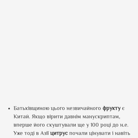
Батьківщиною цього незвичайного
фрукту
є
Китай. Якщо вірити давнім манускриптам,
вперше його скуштували ще у 100 році до н.е.
Уже тоді в Азії
цитрус
почали цінувати і навіть