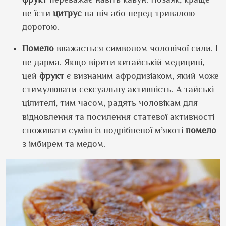
не їсти
цитрус
на ніч або перед тривалою
дорогою.
Помело
вважається символом чоловічої сили. І
не дарма. Якщо вірити китайській медицині,
цей
фрукт
є визнаним афродизіаком, який може
стимулювати сексуальну активність. А тайські
цілителі, тим часом, радять чоловікам для
відновлення та посилення статевої активності
споживати суміш із подрібненої м’якоті
помело
з імбирем та медом.