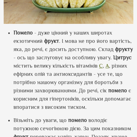
Помело
- дуже цінний у наших широтах
екзотичний
фрукт
. І мова не про його вартість,
яка, до речі, є досить доступною. Склад
фрукту
- ось що заслуговує на особливу увагу.
Цитрус
містить велику кількість вітамінів
C
,
A
, різних
ефірних олій та антиоксидантів - усе те, що
потрібно нашому організму для боротьби з
різними захворюваннями. До речі, сік
помело
є
корисним для гіпертоніків, оскільки допомагає
впоратися з високим тиском.
Візьміть до уваги, що
помело
володіє
потужною сечогінною дією. За цим показником
фрукт
переважає навіть кавун. Позаяк, краще