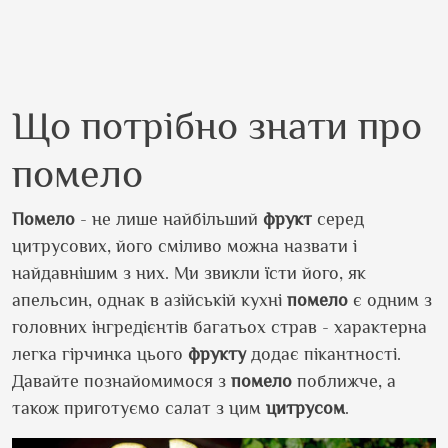
Що потрібно знати про
помело
Помело
- не лише найбільший
фрукт
серед
цитрусових, його сміливо можна назвати і
найдавнішим з них. Ми звикли їсти його, як
апельсин, однак в азійській кухні
помело
є одним з
головних інгредієнтів багатьох страв - характерна
легка гірчинка цього
фрукту
додає пікантності.
Давайте познайомимося з
помело
поближче, а
також приготуємо салат з цим
цитрусом
.