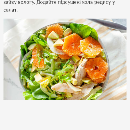
зайву вологу. Додайте підсушені кола редису у
салат.