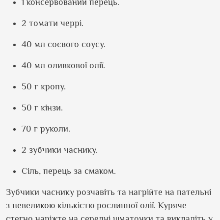
1 консервований перець.
2 томати черрі.
40 мл соєвого соусу.
40 мл оливкової олії.
50 г кропу.
50 г кінзи.
70 г руколи.
2 зубчики часнику.
Сіль, перець за смаком.
Зубчики часнику розчавіть та нагрійте на пательні
з невеликою кількістю рослинної олії. Куряче
стегно наріжте на середні шматочки та викладіть у