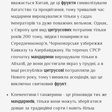
вважається Китай, де ці
фрукти
символізували
багатство та процвітання, тому тривалий час
мадарини вирощувалися тільки у садах
імператорів та дуже поважних вельмож. Однак,
у Європу цей вид
цитрусових
потрапив тільки
років 200 тому, звідки і поширився на
Середземномор’я, Чорноморське узбережжя
Кавказу та Азербайджану. На теренах СРСР
спочатку
мандарини
вирощували тільки в
Абхазії, де вони достигали якраз у грудні, а в
інші республіки
цитрусові
потрапляли до
Нового року, тому і виникла асоціація, що це
виключно святковий
фрукт
.
Клементини і танжерини - це різновиди тих же
мандаринів
, тільки вони можуть зберігатися
довше за традиційні сорти і мають більш