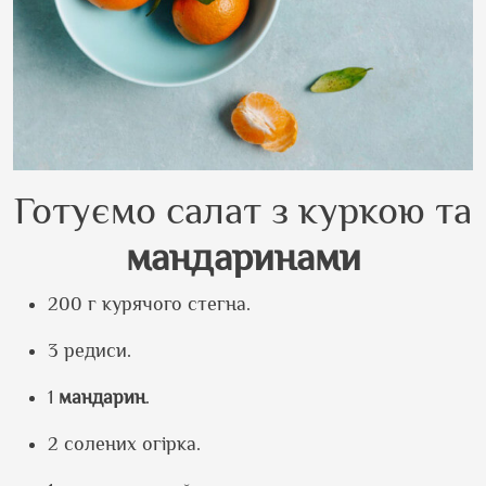
Готуємо салат з куркою та
мандаринами
200 г курячого стегна.
3 редиси.
1
мандарин
.
2 солених огірка.