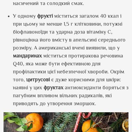
насичений та солодкий смак.
У одному
фрукті
міститься загалом 40 ккал і
при цьому не менше 1,5 г клітковини, потужні
біофлавоноїди та ударна доза вітаміну С,
рівноцінна його вмісту в апельсині середнього
розміру. А американські вчені виявили, що у
мандаринах
міститься протиракова речовина
Q40, яка може бути ефективною для
профілактики цієї небезпечної хвороби. Окрім
того,
цитрусові
є дуже корисними для шкіри:
наявні у цих
фруктах
антиоксиданти боряться з
пагубним впливом вільних радикалів, які
приводять до утворення зморшок.