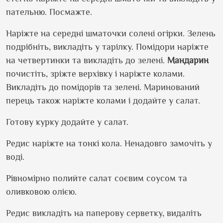
пательню. Посмажте.
Наріжте на середні шматочки солені огірки. Зелень
подрібніть, викладіть у тарілку. Помідори наріжте
на четвертинки та викладіть до зелені.
Мандарин
почистіть, зріжте верхівку і наріжте колами.
Викладіть до помідорів та зелені. Маринований
перець також наріжте колами і додайте у салат.
Готову курку додайте у салат.
Редис наріжте на тонкі кола. Ненадовго замочіть у
воді.
Рівномірно полийте салат соєвим соусом та
оливковою олією.
Редис викладіть на паперову серветку, видаліть