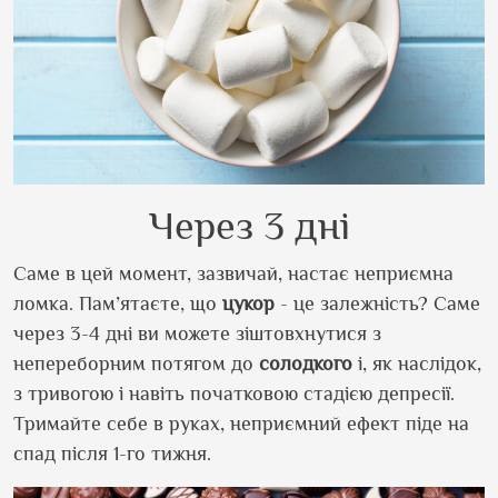
Через 3 дні
Саме в цей момент, зазвичай, настає неприємна
ломка. Пам’ятаєте, що
цукор
- це залежність? Саме
через 3-4 дні ви можете зіштовхнутися з
непереборним потягом до
солодкого
і, як наслідок,
з тривогою і навіть початковою стадією депресії.
Тримайте себе в руках, неприємний ефект піде на
спад після 1-го тижня.