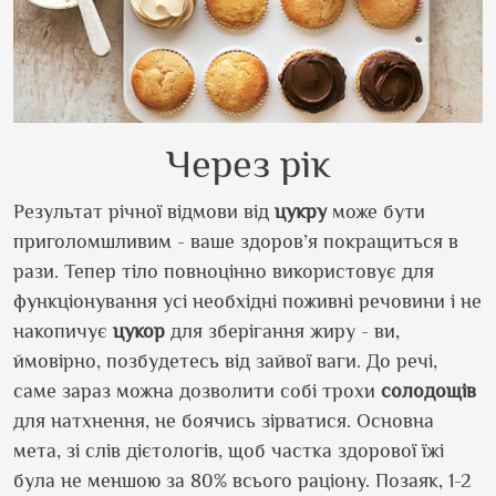
Через рік
Результат річної відмови від
цукру
може бути
приголомшливим - ваше здоров’я покращиться в
рази. Тепер тіло повноцінно використовує для
функціонування усі необхідні поживні речовини і не
накопичує
цукор
для зберігання жиру - ви,
ймовірно, позбудетесь від зайвої ваги. До речі,
саме зараз можна дозволити собі трохи
солодощів
для натхнення, не боячись зірватися. Основна
мета, зі слів дієтологів, щоб частка здорової їжі
була не меншою за 80% всього раціону. Позаяк, 1-2