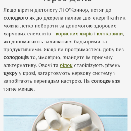
Якщо вірити дієтологу Лі О’Коннор, потяг до
солодкого
як до джерела палива для енергії клітин
можна легко побороти за допомогою здорових
харчових елементів -
корисних жирів
і
клітковини
,
які допомагають залишатися бадьорими та
продуктивними. Якщо ви протримаєтесь добу без
солодощів
то, ймовірно, знайдете їм приємну
альтернативу. Овочі та
білок
стабілізують рівень
цукру
у крові, загартовують нервову систему і
запобігають перепадам настрою. На
солодке
вже
тягне менше.