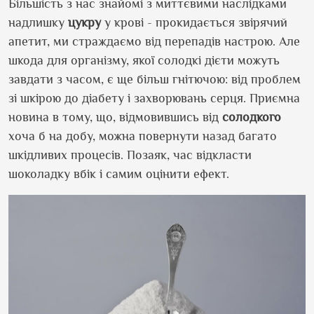
Більшість з нас знайомі з миттєвими наслідками
надлишку
цукру
у крові - прокидається звірячий
апетит, ми страждаємо від перепадів настрою. Але
шкода для організму, якої солодкі дієти можуть
завдати з часом, є ще більш гнітючою: від проблем
зі шкірою до діабету і захворювань серця. Приємна
новина в тому, що, відмовившись від
солодкого
хоча б на добу, можна повернути назад багато
шкідливих процесів. Позаяк, час відкласти
шоколадку вбік і самим оцінити ефект.