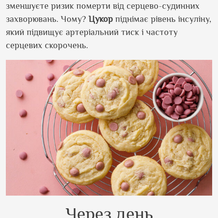
зменшуєте ризик померти від серцево-судинних
захворювань. Чому?
Цукор
піднімає рівень інсуліну,
який підвищує артеріальний тиск і частоту
серцевих скорочень.
Через день