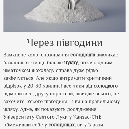
Через півгодини
Замкнене коло: споживання
солодощів
викликає
бажання з’їсти ще більше
цукру
, позаяк одним
шматочком шоколаду справа дуже рідко
закінчується. Але якщо витримати критичний
відрізок у 20-30 хвилин і все-таки від
солодкого
відмовитись, другу порцію ви, швидше всього, не
захочете. Усього півгодини - і ви на правильному
шляху. Адже, як показують дослідження
Університету Святого Луки у Канзас-Сіті:
обмеживши себе у
солодощах
, ви у 3 рази