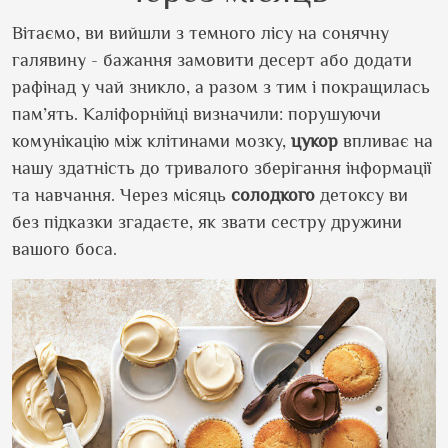
Вітаємо, ви вийшли з темного лісу на сонячну
галявину - бажання замовити десерт або додати
рафінад у чай зникло, а разом з тим і покращилась
пам’ять. Каліфорнійці визначили: порушуючи
комунікацію між клітинами мозку,
цукор
впливає на
нашу здатність до тривалого зберігання інформації
та навчання. Через місяць
солодкого
детоксу ви
без підказки згадаєте, як звати сестру дружини
вашого боса.