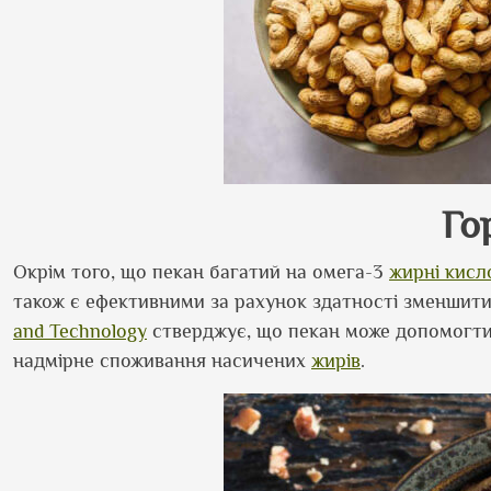
Го
Окрім того, що пекан багатий на омега-3
жирні кисл
також є ефективними за рахунок здатності зменшит
and Technology
стверджує, що пекан може допомогти 
надмірне споживання насичених
жирів
.