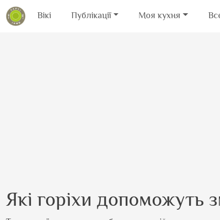
Вікі
Публікації
Моя кухня
Вс
Перейти до основного вмісту
Які горіхи допоможуть 