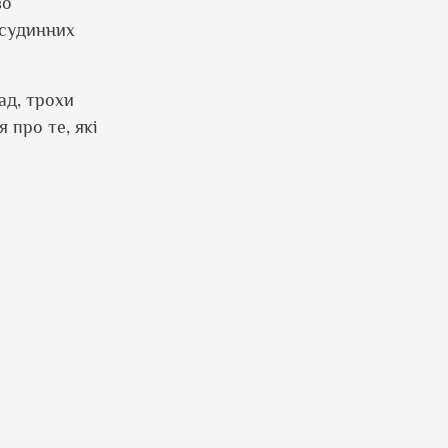
во
-судинних
ад, трохи
про те, які