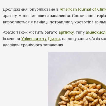
Дослідження, опубліковане в
American Journal of Clini
арахісу, може зменшити
запалення
. Споживання
горіх
виробляється у печінці, потрапляє у кровотік і збіль
Арахіс також містить багато
аргініну
, типу
амінокисл
інженери
Університету Дьюка
, нарощування м’язів м
наслідки хронічного
запалення
.