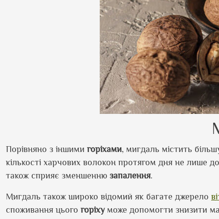
Порівняно з іншими
горіхами
, мигдаль містить більш
кількості харчових волокон протягом дня не лише до
також сприяє зменшенню
запалення
.
Мигдаль також широко відомий як багате джерело
в
споживання цього
горіху
може допомогти знизити м