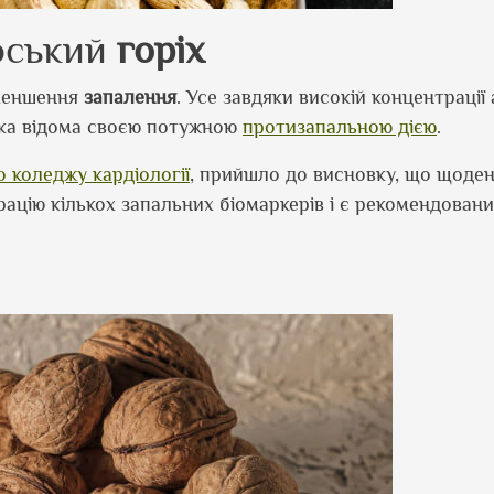
оський
горіх
зменшення
запалення
. Усе завдяки високій концентрації
яка відома своєю потужною
протизапальною дією
.
 коледжу кардіології
, прийшло до висновку, що щоде
ацію кількох запальних біомаркерів і є рекомендован