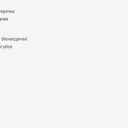
зокрема
який
 біомедичні
губні