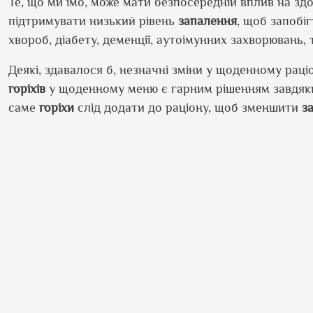
Те, що ми їмо, може мати безпосередній вплив на зд
підтримувати низький рівень
запалення
, щоб запобі
хвороб, діабету, деменції, аутоімунних захворювань,
Деякі, здавалося б, незначні зміни у щоденному рац
горіхів
у щоденному меню є гарним рішенням завдяки 
саме
горіхи
слід додати до раціону, щоб зменшити
з