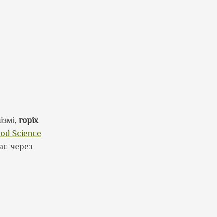
ізмі,
горіх
ood Science
ає через