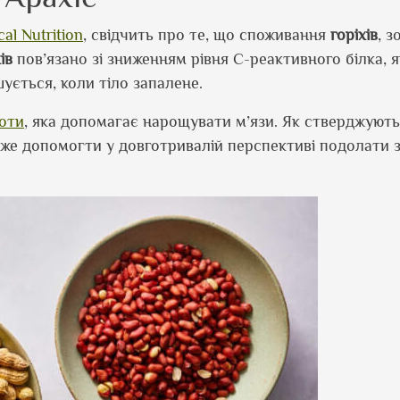
cal Nutrition
, свідчить про те, що споживання
горіхів
, 
ів
пов’язано зі зниженням рівня С-реактивного білка, 
шується, коли тіло запалене.
оти
, яка допомагає нарощувати м’язи. Як стверджують
оже допомогти у довготривалій перспективі подолати з