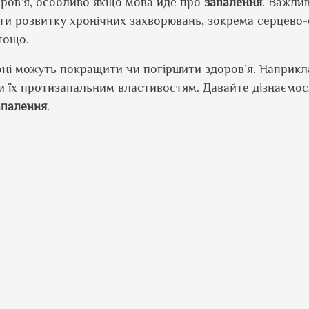
оров’я, особливо якщо мова йде про
запалення
. Важли
гти розвитку хронічних захворювань, зокрема серцево
 тощо.
іоні можуть покращити чи погіршити здоров’я. Наприкл
їх протизапальним властивостям. Давайте дізнаємося 
апалення
.