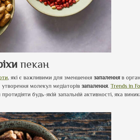
ріхи
пекан
оти
, які є важливими для зменшення
запалення
в орган
и утворення молекул медіаторів
запалення
.
Trends in F
протидіяти будь-якій запальній активності, яка виник