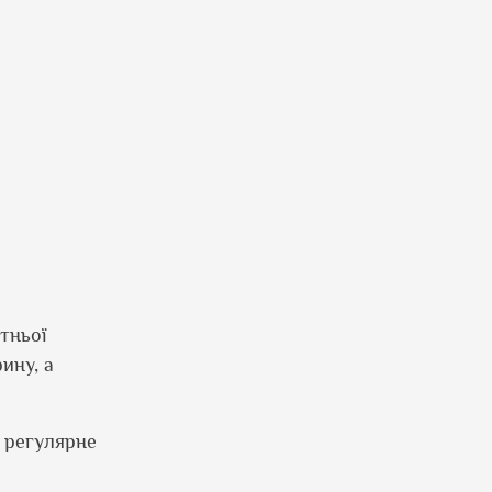
тньої
ину, а
, регулярне