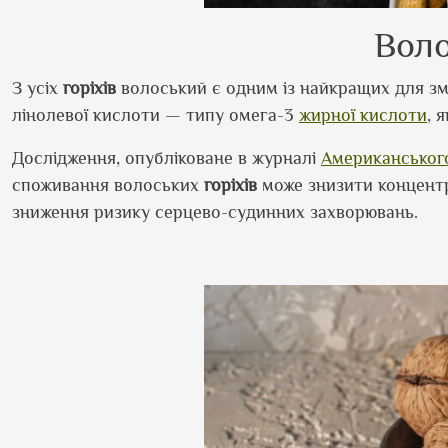
Вол
З усіх
горіхів
волоський є одним із найкращих для 
лінолевої кислоти — типу омега-3
жирної кислоти
, 
Дослідження, опубліковане в журналі
Американського
споживання волоських
горіхів
може знизити концентр
зниження ризику серцево-судинних захворювань.