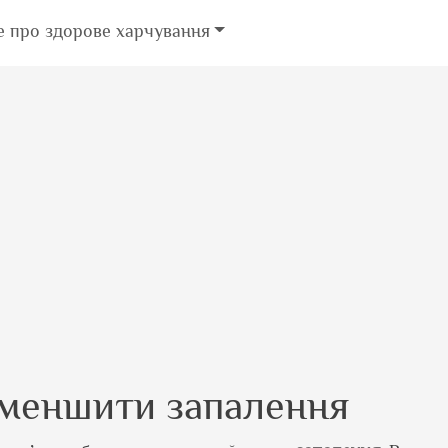
е про здорове харчування
зменшити запалення