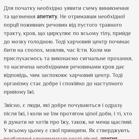
Для початку необхідно уявити схему виникнення
та щезнення
апетиту
. Не отримавши необхідної
порції поживних речовин від пустого травного
тракту, кров, що циркулює по всьому тілу, прийде
до мозку голодною. Тоді харчовий центр починає
бити на сполох, мовляв, час їсти. Коли ми
прислухаємось та виконаємо сигнальне прохання,
то насичена необхідними речовинами кров дає
відповідь, чим заспокоює харчовий центр. Тоді
організму стає добре і спокійно до наступного
прийому їжі.
Звісно, є люди, які добре почуваються і одразу
після їжі, і коли не їли протягом цілої доби, і ті, хто
й думати не хотів про їжу, також, не менш щасливі.
У всьому цьому є свої принципи. Як стверджують
позбавлені сентиментальності лікарі,
апетит