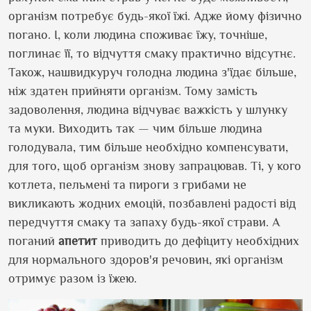
організм потребує будь-якої їжі. Адже йому фізично
погано. І, коли людина споживає їжу, точніше,
поглинає її, то відчуття смаку практично відсутнє.
Також, нашвидкуруч голодна людина з'їдає більше,
ніж здатен прийняти організм. Тому замість
задоволення, людина відчуває важкість у шлунку
та муки. Виходить так — чим більше людина
голодувала, тим більше необхідно компенсувати,
для того, щоб організм знову запрацював. Ті, у кого
котлета, пельмені та пироги з грибами не
викликають жодних емоцій, позбавлені радості від
передчуття смаку та запаху будь-якої страви. А
поганий
апетит
приводить до дефіциту необхідних
для нормального здоров'я речовин, які організм
отримує разом із їжею.