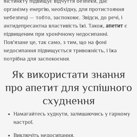
інстинкту підвищує відчуття безпеки, дає
організму енергію, необхідну, для протистояння
небезпеці — тобто, заспокоює. Звідси, до речі, і
антидепресантна властивість їжі. Також,
апетит
є
підвищеним при хронічному недосипанні.
Пов'язане це, так само, з тим, що на фоні
недосипання підвищується тривожність, і їжа
потрібна для заспокоєння.
Як використати знання
про апетит для успішного
схуднення
Намагайтесь худнути, залишаючись у гарному
настрої.
Виключіть недосипання.