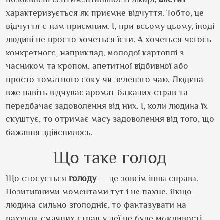
характеризується як приємне відчуття. Тобто, це
відчуття є нам приємним. І, при всьому цьому, іноді
людині не просто хочеться їсти. А хочеться чогось
конкретного, наприклад, молодої картоплі з
часником та кропом, апетитної відбивної або
просто томатного соку чи зеленого чаю. Людина
вже навіть відчуває аромат бажаних страв та
передбачає задоволення від них. І, коли людина їх
скуштує, то отримає масу задоволення від того, що
бажання здійснилось.
Що таке голод
Що стосується
голоду
— це зовсім інша справа.
Позитивними моментами тут і не пахне. Якщо
людина сильно зголодніє, то фантазувати на
рахунок смачних страв у неї не буде можливості,