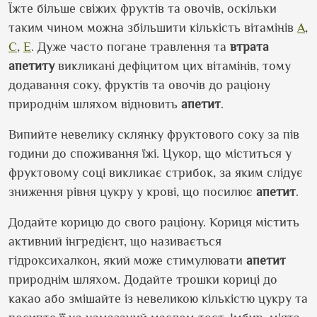
Їжте більше свіжих фруктів та овочів, оскільки
таким чином можна збільшити кількість вітамінів
А
,
С
,
Е
. Дуже часто погане травлення та
втрата
апетиту
викликані дефіцитом цих вітамінів, тому
додавання соку, фруктів та овочів до раціону
природнім шляхом відновить
апетит
.
Випийте невелику склянку фруктового соку за пів
години до споживання їжі. Цукор, що міститься у
фруктовому соці викликає стрибок, за яким слідує
зниження рівня цукру у крові, що посилює
апетит
.
Додайте корицю до свого раціону. Кориця містить
активний інгредієнт, що називається
гідроксихалкон, який може стимулювати
апетит
природнім шляхом. Додайте трошки кориці до
какао або змішайте із невеликою кількістю цукру та