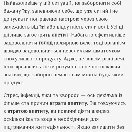
Найважливіше у цій ситуації , не забороняти собі
бажану їжу, запевняючи себе, що уже ситий і не
допускати погіршення настрою через свою
залежність від їжі або відсутність сили волі. Усі ці
дії лише загострять
апетит
. Набагато ефективніше
задовольнити
голод
нежирною їжею, тоді організм
швидко задовольниться невеличким шматочком
спокусившого продукту. Адже, це зовсім різні речі:
їсти зірвавшись і їсти розумно та не поспішаючи,
знаючи, що заборон немає і вам можна будь-який
продукт.
Стрес, інфекції, ліки та хвороби — ось декілька із
більше ста причин
втрати апетиту
. Зіштовхуючись
з
втратою апетиту
, ви повинні діяти швидко,
оскільки їжа та вода є необхідними для
підтримання життєдіяльності. Якщо залишити без