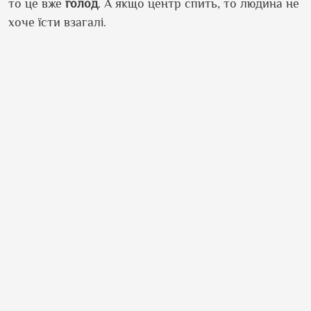
то це вже
голод
. А якщо центр спить, то людина не
хоче їсти взагалі.