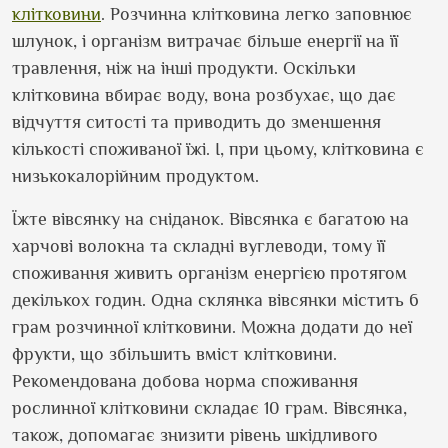
клітковини
. Розчинна клітковина легко заповнює
шлунок, і організм витрачає більше енергії на її
травлення, ніж на інші продукти. Оскільки
клітковина вбирає воду, вона розбухає, що дає
відчуття ситості та приводить до зменшення
кількості споживаної їжі. І, при цьому, клітковина є
низькокалорійним продуктом.
Їжте вівсянку на сніданок. Вівсянка є багатою на
харчові волокна та складні вуглеводи, тому її
споживання живить організм енергією протягом
декількох годин. Одна склянка вівсянки містить 6
грам розчинної клітковини. Можна додати до неї
фрукти, що збільшить вміст клітковини.
Рекомендована добова норма споживання
рослинної клітковини складає 10 грам. Вівсянка,
також, допомагає знизити рівень шкідливого