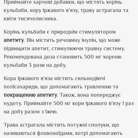
Приймайте харчові добавки, що містять корінь
кульбаби, кору іржавого в'язу, траву астрагала та
квіти тисячолисника.
Корінь кульбаби є природнім стимулятором
апетиту
. Він містить речовину інулін, що може
підвищити апетит, стимулюючи травну систему.
Рекомендована доза становить 500 мг кореню
кульбаби 3 рази на добу.
Кора іржавого в'яза містить сильнодіючі
полісахариди, що допомагають травленню та
покращенню апетиту
. Також, вона попереджує
нудоту. Приймайте 500 мг кори іржавого в'язу 1 раз
на добу разом з їжею.
Трава астрагала містить потужні сполуки, що
називаються флавоноїдами, котрі допомагають