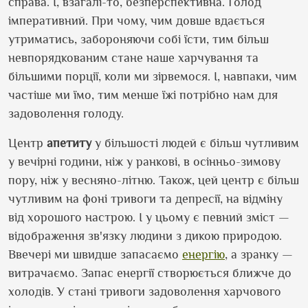
справа. І, взагалі-то, безперспективна. Голод
імперативний. При чому, чим довше вдається
утриматись, забороняючи собі їсти, тим більш
невпорядкованим стане наше харчування та
більшими порції, коли ми зірвемося. І, навпаки, чим
частіше ми їмо, тим менше їжі потрібно нам для
задоволення голоду.
Центр
апетиту
у більшості людей є більш чутливим
у вечірні години, ніж у ранкові, в осінньо-зимову
пору, ніж у весняно-літню. Також, цей центр є більш
чутливим на фоні тривоги та депресії, на відміну
від хорошого настрою. І у цьому є певний зміст —
відображення зв'язку людини з дикою природою.
Ввечері ми швидше запасаємо
енергію
, а зранку —
витрачаємо. Запас енергії створюється ближче до
холодів. У стані тривоги задоволення харчового