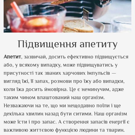
Підвищення апетиту
Апетит
, зазвичай, досить ефективно підвищується
або, у всякому випадку, може підвищуватись у
присутності так званих харчових імпульсів —
вигляд їжі, її запах, розмови про їжу або випадки,
коли їжа досить ймовірна. Це є неминучим, адже
таким чином влаштований наш організм.
Незважаючи на те, що ми нещодавно поїли і ще
декілька хвилин назад бути ситими. Наш організм
може їсти і про запас. А створення запасів енергії є
важливою життєвою функцією людини та тварин.