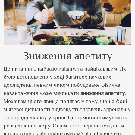
Зниження апетиту
Це питання є найважливішим та найцікавішим. Як
було встановлено у ході багатьох наукових
досліджень, певним чином побудоване фізичне
навантаження може викликати
зниження апетиту
.
Механізм цього явища полягає у тому, що на фоні
м'язевої діяльності підвищується рівень адреналіну
та норадреналіну у крові. Ці гормони стимулюють
розщеплення жиру. Окрім того, нервові імпульси,
що надходять від працюючих м'язів, підвищують