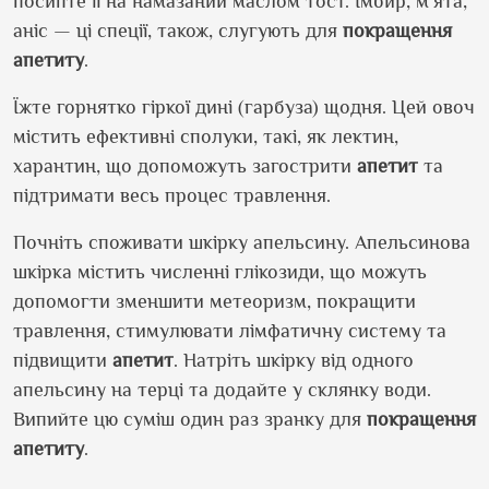
посипте її на намазаний маслом тост. Імбир, м'ята,
аніс — ці спеції, також, слугують для
покращення
апетиту
.
Їжте горнятко гіркої дині (гарбуза) щодня. Цей овоч
містить ефективні сполуки, такі, як лектин,
харантин, що допоможуть загострити
апетит
та
підтримати весь процес травлення.
Почніть споживати шкірку апельсину. Апельсинова
шкірка містить численні глікозиди, що можуть
допомогти зменшити метеоризм, покращити
травлення, стимулювати лімфатичну систему та
підвищити
апетит
. Натріть шкірку від одного
апельсину на терці та додайте у склянку води.
Випийте цю суміш один раз зранку для
покращення
апетиту
.