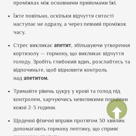
проміжках між основними прийомами їжі.
Їжте повільно, оскільки відчуття ситості
наступає не одразу, а через певний проміжок
часу.
Стрес викликає
апетит
, збільшуючи утворення
кортизолу — гормону, що викликає відчуття
голоду. Зробіть глибокий вдих, розслабтесь та
відпочиньте, щоб відновити контроль
над
апетитом
.
Тримайте рівень цукру у крові та голод під
контролем, харчуючись невеликими порціями
кожні 2-3 години.
Щоденні фізичні вправи протягом 30 хвилин
допомагають гормону лептину, що сприяє