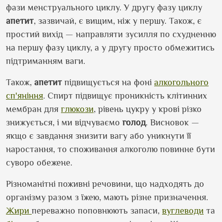
фази менструального циклу. У другу фазу циклу
апетит
, зазвичай, є вищим, ніж у першу. Також, є
простий вихід — направляти зусилля по схудненню
на першу фазу циклу, а у другу просто обмежитись
підтриманням ваги.
Також,
апетит
підвищується на фоні
алкогольного
сп'яніння
. Спирт підвищує проникність клітинних
мембран для
глюкози
, рівень цукру у крові різко
знижується, і ми відчуваємо
голод
. Висновок —
якщо є завдання знизити вагу або уникнути її
наростання, то споживання алкоголю повинне бути
суворо обежене.
Різноманітні поживні речовини, що надходять до
організму разом з їжею, мають різне призначення.
Жири
переважно поповнюють запаси,
вуглеводи
та