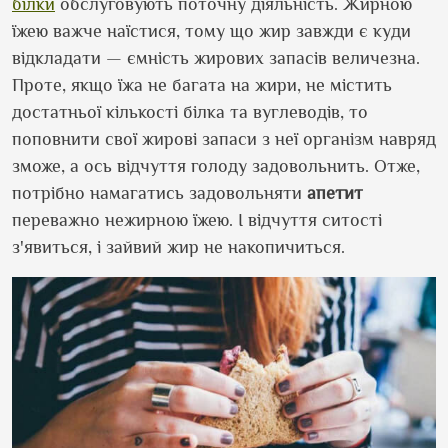
білки
обслуговують поточну діяльність. Жирною
їжею важче наїстися, тому що жир завжди є куди
відкладати — ємність жирових запасів величезна.
Проте, якщо їжа не багата на жири, не містить
достатньої кількості білка та вуглеводів, то
поповнити свої жирові запаси з неї організм навряд
зможе, а ось відчуття голоду задовольнить. Отже,
потрібно намагатись задовольняти
апетит
переважно нежирною їжею. І відчуття ситості
з'явиться, і зайвий жир не накопичиться.