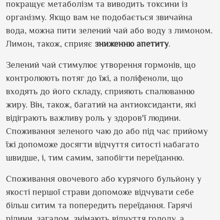
покращує метаболізм та виводить токсини із
організму. Якщо вам не подобається звичайна
вода, можна пити зелений чай або воду з лимоном.
Лимон, також, сприяє
зниженню апетиту
.
Зелений чай стимулює утворення гормонів, що
контролюють потяг до їжі, а поліфеноли, що
входять до його складу, сприяють спалюванню
жиру. Він, також, багатий на антиоксиданти, які
відіграють важливу роль у здоров'ї людини.
Споживання зеленого чаю до або під час прийому
їжі допоможе досягти відчуття ситості набагато
швидше, і, тим самим, запобігти переїданню.
Споживання овочевого або курячого бульйону у
якості першої страви допоможе відчувати себе
більш ситим та попередить переїдання. Гарячі
рідини, загалом, знімають відчуття голоду, а