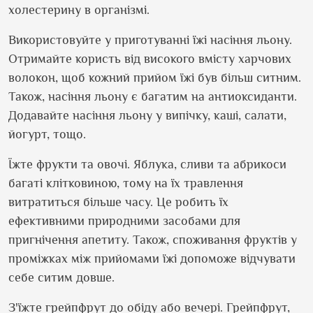
холестерину в організмі.
Використовуйте у приготуванні їжі насіння льону.
Отримайте користь від високого вмісту харчових
волокон, щоб кожний прийом їжі був більш ситним.
Також, насіння льону є багатим на антиоксиданти.
Додавайте насіння льону у випічку, каші, салати,
йогурт, тощо.
Їжте фрукти та овочі. Яблука, сливи та абрикоси
багаті клітковиною, тому на їх травлення
витратиться більше часу. Це робить їх
ефективними природними засобами для
пригнічення апетиту. Також, споживання фруктів у
проміжках між прийомами їжі допоможе відчувати
себе ситим довше.
З'їжте грейпфрут до обіду або вечері. Грейпфрут,