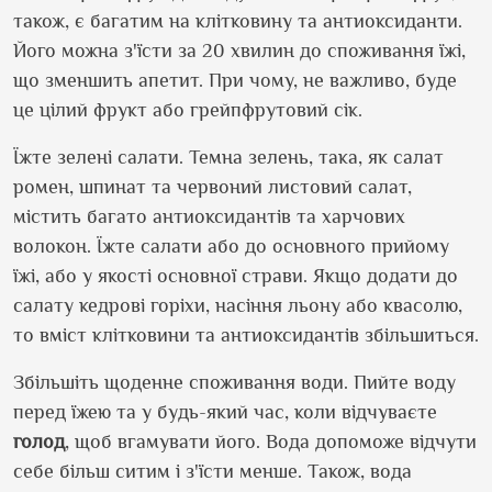
також, є багатим на клітковину та антиоксиданти.
Його можна з'їсти за 20 хвилин до споживання їжі,
що зменшить апетит. При чому, не важливо, буде
це цілий фрукт або грейпфрутовий сік.
Їжте зелені салати. Темна зелень, така, як салат
ромен, шпинат та червоний листовий салат,
містить багато антиоксидантів та харчових
волокон. Їжте салати або до основного прийому
їжі, або у якості основної страви. Якщо додати до
салату кедрові горіхи, насіння льону або квасолю,
то вміст клітковини та антиоксидантів збільшиться.
Збільшіть щоденне споживання води. Пийте воду
перед їжею та у будь-який час, коли відчуваєте
голод
, щоб вгамувати його. Вода допоможе відчути
себе більш ситим і з'їсти менше. Також, вода