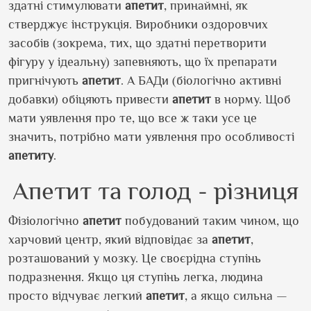
здатні стимулювати
апетит
, принаймні, як
стверджує інструкція. Виробники оздоровчих
засобів (зокрема, тих, що здатні перетворити
фігуру у ідеальну) запевняють, що їх препарати
пригнічують
апетит
. А БАДи (біологічно активні
добавки) обіцяють привести
апетит
в норму. Щоб
мати уявлення про те, що все ж таки усе це
значить, потрібно мати уявлення про особливості
апетиту
.
Апетит та голод - різниця
Фізіологічно
апетит
побудований таким чином, що
харчовий центр, який відповідає за
апетит
,
розташований у мозку. Це своєрідна ступінь
подразнення. Якщо ця ступінь легка, людина
просто відчуває легкий
апетит
, а якщо сильна —