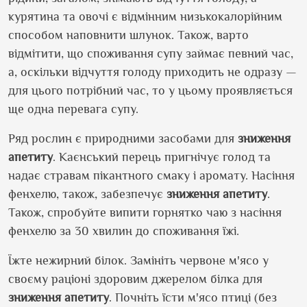
курятина та овочі є відмінним низькокалорійним
способом наповнити шлунок. Також, варто
відмітити, що споживання супу займає певний час,
а, оскільки відчуття голоду приходить не одразу —
для цього потрібний час, то у цьому проявляється
ще одна перевага супу.
Ряд рослин є природними засобами для
зниження
апетиту
. Каєнський перець пригнічує голод та
надає стравам пікантного смаку і аромату. Насіння
фенхелю, також, забезпечує
зниження апетиту
.
Також, спробуйте випити горнятко чаю з насіння
фенхелю за 30 хвилин до споживання їжі.
Їжте нежирний білок. Замініть червоне м'ясо у
своєму раціоні здоровим джерелом білка для
зниження апетиту
. Почніть їсти м'ясо птиці (без