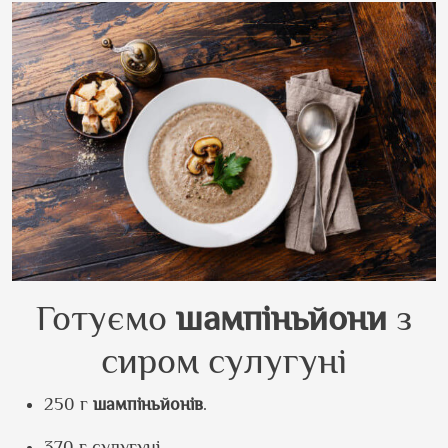
Готуємо
шампіньйони
з
сиром сулугуні
250 г
шампіньйонів
.
370 г сулугуні.