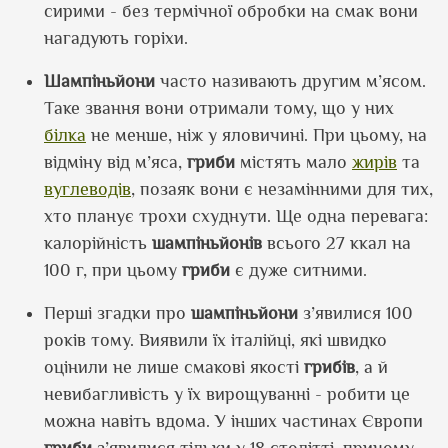
сирими - без термічної обробки на смак вони
нагадують горіхи.
Шампіньйони
часто називають другим м’ясом.
Таке звання вони отримали тому, що у них
білка
не менше, ніж у яловичині. При цьому, на
відміну від м’яса,
гриби
містять мало
жирів
та
вуглеводів
, позаяк вони є незамінними для тих,
хто планує трохи схуднути. Ще одна перевага:
калорійність
шампіньйонів
всього 27 ккал на
100 г, при цьому
гриби
є дуже ситними.
Перші згадки про
шампіньйони
з’явилися 100
років тому. Виявили їх італійці, які швидко
оцінили не лише смакові якості
грибів
, а й
невибагливість у їх вирощуванні - робити це
можна навіть вдома. У інших частинах Європи
гриби
з’явилися тільки у 18 столітті, причому,