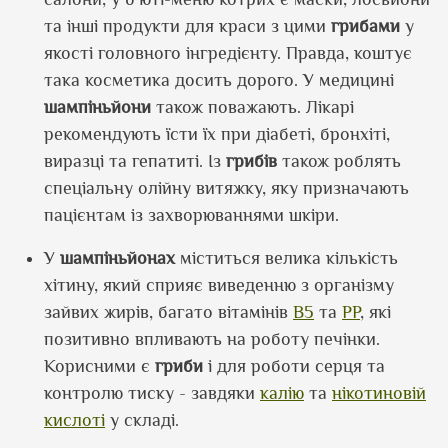
та інші продукти для краси з цими
грибами
у
якості головного інгредієнту. Правда, коштує
така косметика досить дорого. У медицині
шампіньйони
також поважають. Лікарі
рекомендують їсти їх при діабеті, бронхіті,
виразці та гепатиті. Із
грибів
також роблять
спеціальну олійну витяжку, яку призначають
пацієнтам із захворюваннями шкіри.
У
шампіньйонах
міститься велика кількість
хітину, який сприяє виведенню з організму
зайвих жирів, багато вітамінів
B5
та
PP
, які
позитивно впливають на роботу печінки.
Корисними є
гриби
і для роботи серця та
контролю тиску - завдяки
калію
та
нікотиновій
кислоті
у складі.