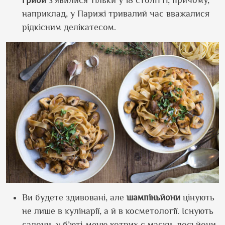
наприклад, у Парижі тривалий час вважалися
рідкісним делікатесом.
Ви будете здивовані, але
шампіньйони
цінують
не лише в кулінарії, а й в косметології. Існують
салони, у б’юті-меню котрих є маски, лосьйони