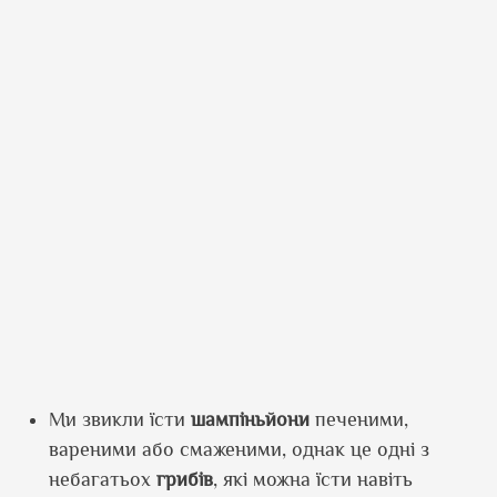
Ми звикли їсти
шампіньйони
печеними,
вареними або смаженими, однак це одні з
небагатьох
грибів
, які можна їсти навіть