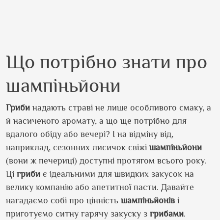
Що потрібно знати про
шампіньйони
Гриби
надають страві не лише особливого смаку, а
й насиченого аромату, а що ще потрібно для
вдалого обіду або вечері? І на відміну від,
наприклад, сезонних лисичок свіжі
шампіньйони
(вони ж печериці) доступні протягом всього року.
Ці
гриби
є ідеальними для швидких закусок на
велику компанію або апетитної пасти. Давайте
нагадаємо собі про цінність
шампіньйонів
і
приготуємо ситну гарячу закуску з
грибами
.