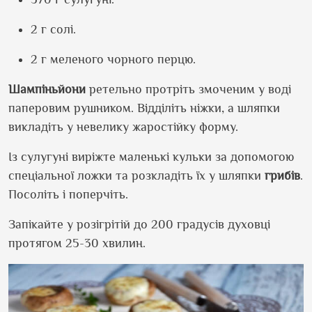
2 г солі.
2 г меленого чорного перцю.
Шампіньйони
ретельно протріть змоченим у воді
паперовим рушником. Відділіть ніжки, а шляпки
викладіть у невелику жаростійку форму.
Із сулугуні виріжте маленькі кульки за допомогою
спеціальної ложки та розкладіть їх у шляпки
грибів
.
Посоліть і поперчіть.
Запікайте у розігрітій до 200 градусів духовці
протягом 25-30 хвилин.