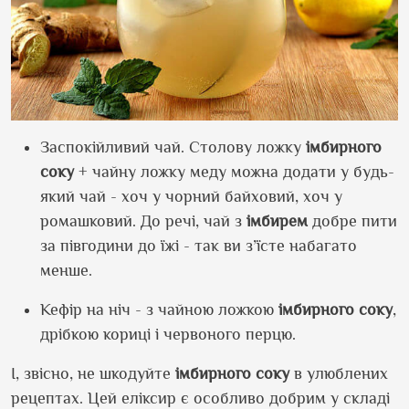
Заспокійливий чай. Столову ложку
імбирного
соку
+ чайну ложку меду можна додати у будь-
який чай - хоч у чорний байховий, хоч у
ромашковий. До речі, чай з
імбирем
добре пити
за півгодини до їжі - так ви з’їсте набагато
менше.
Кефір на ніч - з чайною ложкою
імбирного соку
,
дрібкою кориці і червоного перцю.
І, звісно, не шкодуйте
імбирного соку
в улюблених
рецептах. Цей еліксир є особливо добрим у складі