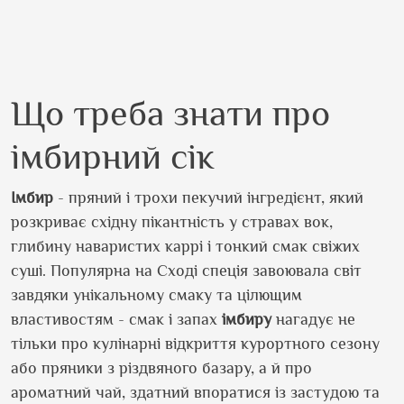
Що треба знати про
імбирний сік
Імбир
- пряний і трохи пекучий інгредієнт, який
розкриває східну пікантність у стравах вок,
глибину наваристих каррі і тонкий смак свіжих
суші. Популярна на Сході спеція завоювала світ
завдяки унікальному смаку та цілющим
властивостям - смак і запах
імбиру
нагадує не
тільки про кулінарні відкриття курортного сезону
або пряники з різдвяного базару, а й про
ароматний чай, здатний впоратися із застудою та