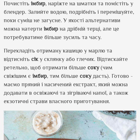
Почистіть
імбир
, наріжте на шматки та помістіть у
блендер. Залийте водою, подрібніть і перемішуйте,
поки суміш не загусне. У якості альтернативи
можна натерти
імбир
на дрібній терці, але це
потребуватиме більше зусиль та часу.
Перекладіть отриману кашицю у марлю та
відтисніть
сік
у склянку або глечик. Відтискайте
ретельно, щоб отримати більше
соку
(чим
свіжішим є
імбир
, тим більше
соку
дасть). Готово -
маємо пряний і насичений екстракт, який можна
додавати в освіжаючі та зігріваючі напої, а також
екзотичні страви власного приготування.