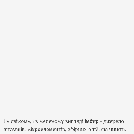
І у свіжому, і в меленому вигляді
імбир
- джерело
вітамінів, мікроелементів, ефірних олій, які чинять