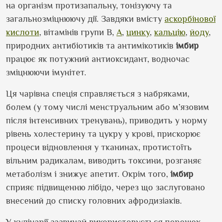
на організм протизапальну, тонізуючу та
загальнозміцнюючу дії. Завдяки вмісту
аскорбінової
кислоти
, вітамінів групи В,
А
,
цинку
,
кальцію
,
йоду
,
природних антибіотиків та антимікотиків
імбир
працює як потужний антиоксидант, водночас
зміцнюючи імунітет.
Ця чарівна спеція справляється з набряками,
болем (у тому числі менструальним або м’язовим
після інтенсивних тренувань), приводить у норму
рівень холестерину та цукру у крові, прискорює
процеси відновлення у тканинах, протистоїть
вільним радикалам, виводить токсини, розганяє
метаболізм і знижує апетит. Окрім того,
імбир
сприяє підвищенню лібідо, через що заслуговано
внесений до списку головних афродизіаків.
У кулінарії зазвичай використовується порошок