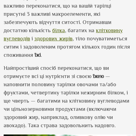
важливо переконатися, що на вашій тарілці
присутні 3 важливі макроелементи, які
забезпечують відчуття ситості. Отримавши
достатню кількість
білка
, багатих на
клітковину
вуглеводів
і
здорових жирів
, тіло почуватиметься
ситим і задоволеним протягом кількох годин після
споживання
їжі
.
Найпростіший спосіб переконатися, що ви
отримуєте всі ці нутрієнти зі своєю
їжею
—
наповнити половину тарілки овочами та/або
фруктами, четвертину тарілки нежирним білком, і
ще чверть — багатими на клітковину вуглеводами
чи цільнозерновими продуктами (включаючи
здоровий жир, наприклад, оливкову олію чи
авокадо). Така страва задовольнить надовго.