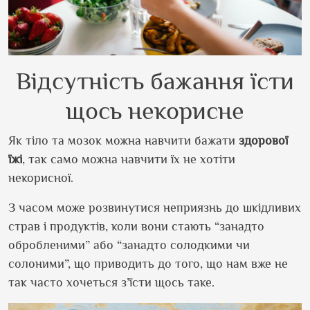
Відсутність бажання їсти
щось некорисне
Як тіло та мозок можна навчити бажати
здорової
їжі
, так само можна навчити їх не хотіти
некорисної.
З часом може розвинутися неприязнь до шкідливих
страв і продуктів, коли вони стають “занадто
обробленими” або “занадто солодкими чи
солоними”, що приводить до того, що нам вже не
так часто хочеться з’їсти щось таке.