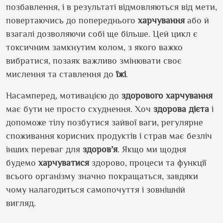
позбавлення, і в результаті відмовляються від мети,
повертаючись до попереднього
харчування
або й
взагалі дозволяючи собі ще більше. Цей цикл є
токсичним замкнутим колом, з якого важко
вибратися, позаяк важливо змінювати своє
мислення та ставлення до
їжі
.
Насамперед, мотивацією до
здорового
харчування
має бути не просто схуднення. Хоч
здорова
дієта
і
допоможе тілу позбутися зайвої ваги, регулярне
споживання корисних продуктів і страв має безліч
інших переваг для
здоров’я
. Якщо ми щодня
будемо
харчуватися
здорово, процеси та функції
всього організму значно покращаться, завдяки
чому налагодиться самопочуття і зовнішній
вигляд.