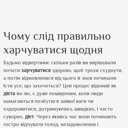
Чому слід правильно
харчуватися щодня
Будьмо відвертими: скільки разів ви вирішували
почати
харчуватися
здорово, щоб трохи схуднути,
а потім відмовлялися від цього й знов починали
їсти усе, що захочеться? Цей процес відомий як
дієта
йо-йо, є дуже поширеним, коли люди
намагаються позбутися зайвої ваги чи
оздоровитися, дотримуючись швидких, і часто
суворих,
дієт
. Через якийсь час вони починають
гостро відчувати голод, незадоволення і