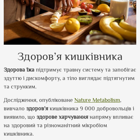
Здоров’я кишківника
Здорова
їжа
підтримує травну систему та запобігає
здуттю і дискомфорту, а тіло виглядає підтягнутим
та струнким.
Дослідження, опубліковане
Nature Metabolism
,
вивчало
здоров’я
кишківника 9 000 добровольців і
виявило, що
здорове
харчування
напряму впливає
на здоровий та різноманітний мікробіом
кишківника.