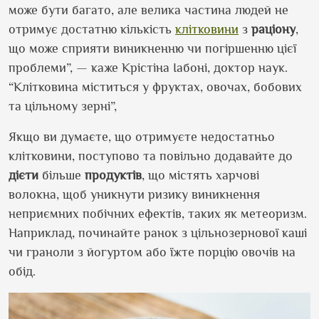
може бути багато, але велика частина людей не
отримує достатню кількість
клітковини
з
раціону
,
що може сприяти виникненню чи погіршенню цієї
проблеми”, — каже Крістіна Іабоні, доктор наук.
“Клітковина міститься у фруктах, овочах, бобових
та цільному зерні”,
Якщо ви думаєте, що отримуєте недостатньо
клітковини, поступово та повільно додавайте до
дієти
більше
продуктів
, що містять харчові
волокна, щоб уникнути ризику виникнення
неприємних побічних ефектів, таких як метеоризм.
Наприклад, починайте ранок з цільнозернової каші
чи граноли з йогуртом або їжте порцію овочів на
обід.