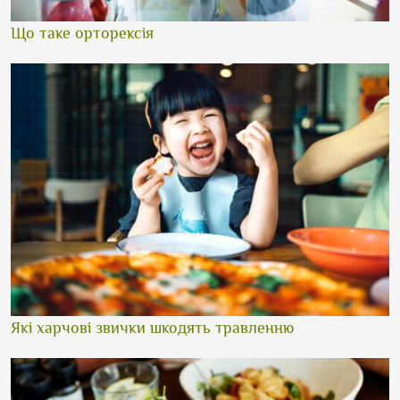
Що таке орторексія
Які харчові звички шкодять травленню