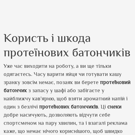
Користь і шкода
протеїнових батончиків
Уже час виходити на роботу, а ви ще тільки
одягаєтесь. Часу варити яйця чи готувати кашу
зранку зовсім немає, позаяк ви берете
протеїновий
батончик
з запасу у шафі або забігаєте у
найближчу кав’ярню, щоб взяти ароматний напій і
один з безлічі
протеїнових
батончиків
. Ці
снеки
добре насичують, дозволяють відчути себе
спортсменом на пару хвилин, та і взагалі реклама
каже, що немає нічого кориснішого, щоб швидко