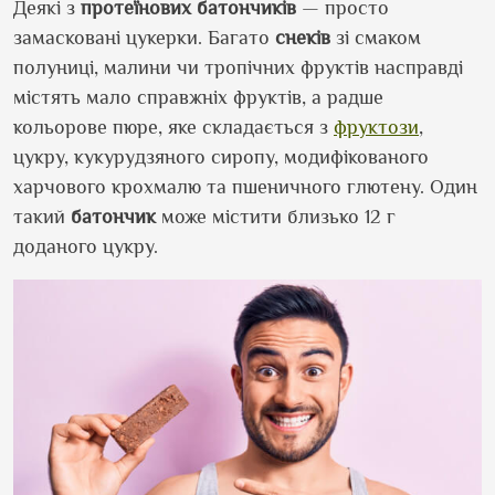
Деякі з
протеїнових
батончиків
— просто
замасковані цукерки. Багато
снеків
зі смаком
полуниці, малини чи тропічних фруктів насправді
містять мало справжніх фруктів, а радше
кольорове пюре, яке складається з
фруктози
,
цукру, кукурудзяного сиропу, модифікованого
харчового крохмалю та пшеничного глютену. Один
такий
батончик
може містити близько 12 г
доданого цукру.