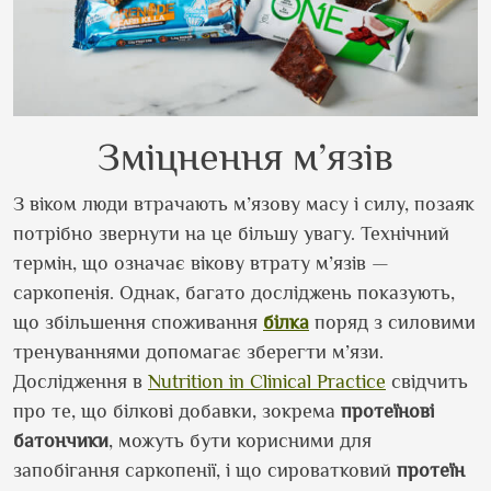
Зміцнення м’язів
З віком люди втрачають м’язову масу і силу, позаяк
потрібно звернути на це більшу увагу. Технічний
термін, що означає вікову втрату м’язів —
саркопенія. Однак, багато досліджень показують,
що збільшення споживання
білка
поряд з силовими
тренуваннями допомагає зберегти м’язи.
Дослідження в
Nutrition in Clinical Practice
свідчить
про те, що білкові добавки, зокрема
протеїнові
батончики
, можуть бути корисними для
запобігання саркопенії, і що сироватковий
протеїн