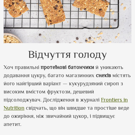
Відчуття голоду
Хоч правильні
протеїнові
батончики
й уникають
додавання цукру, багато магазинних
снеків
містять
його найгірший варіант — кукурудзяний сироп з
високим вмістом фруктози, дешевий
підсолоджувач. Дослідження в журналі
Frontiers in
Nutrition
свідчать, що він швидше та простіше веде
до ожиріння, ніж звичайний цукор, і підвищує
апетит.