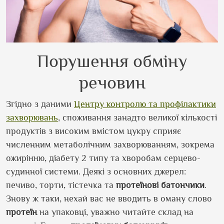
Порушення обміну
речовин
Згідно з даними
Центру контролю та профілактики
захворювань
, споживання занадто великої кількості
продуктів з високим вмістом цукру сприяє
численним метаболічним захворюванням, зокрема
ожирінню, діабету 2 типу та хворобам серцево-
судинної системи. Деякі з основних джерел:
печиво, торти, тістечка та
протеїнові
батончики
.
Знову ж таки, нехай вас не вводить в оману слово
протеїн
на упаковці, уважно читайте склад на