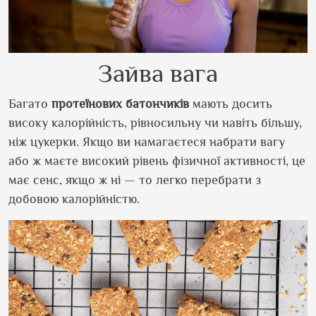
Зайва вага
Багато
протеїнових
батончиків
мають досить
високу калорійність, рівносильну чи навіть більшу,
ніж цукерки. Якщо ви намагаєтеся набрати вагу
або ж маєте високий рівень фізичної активності, це
має сенс, якщо ж ні — то легко перебрати з
добовою калорійністю.