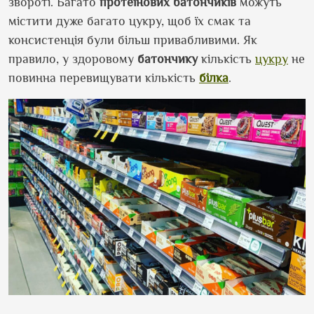
звороті. Багато
протеїнових
батончиків
можуть
містити дуже багато цукру, щоб їх смак та
консистенція були більш привабливими. Як
правило, у здоровому
батончику
кількість
цукру
не
повинна перевищувати кількість
білка
.