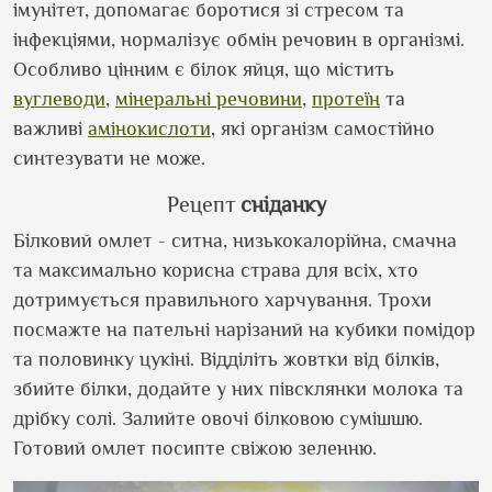
імунітет, допомагає боротися зі стресом та
інфекціями, нормалізує обмін речовин в організмі.
Особливо цінним є білок яйця, що містить
вуглеводи
,
мінеральні речовини
,
протеїн
та
важливі
амінокислоти
, які організм самостійно
синтезувати не може.
Рецепт
сніданку
Білковий омлет - ситна, низькокалорійна, смачна
та максимально корисна страва для всіх, хто
дотримується правильного харчування. Трохи
посмажте на пательні нарізаний на кубики помідор
та половинку цукіні. Відділіть жовтки від білків,
збийте білки, додайте у них півсклянки молока та
дрібку солі. Залийте овочі білковою сумішшю.
Готовий омлет посипте свіжою зеленню.