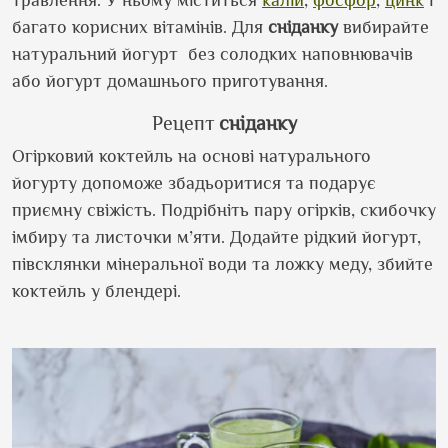
травлення. У ньому міститься
калій
,
фосфор
,
цинк
і
багато корисних вітамінів. Для
сніданку
вибирайте
натуральний йогурт без солодких наповнювачів
або йогурт домашнього приготування.
Рецепт
сніданку
Огірковий коктейль на основі натурального
йогурту допоможе збадьоритися та подарує
приємну свіжість. Подрібніть пару огірків, скибочку
імбиру та листочки м’яти. Додайте рідкий йогурт,
півсклянки мінеральної води та ложку меду, збийте
коктейль у блендері.