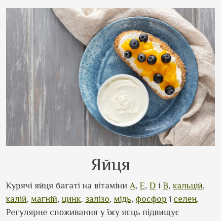
Яйця
Курячі яйця багаті на вітаміни
A
,
E
,
D
і
B
,
кальцій
,
калій
,
магній
,
цинк
,
залізо
,
мідь
,
фосфор
і
селен
.
Регулярне споживання у їжу яєць підвищує