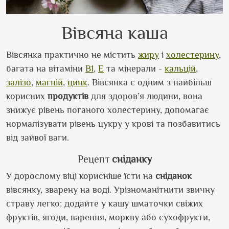
Вівсяна каша
Вівсянка практично не містить
жиру
і
холестерину
,
багата на вітаміни
B1
,
E
та мінерали -
кальцій
,
залізо
,
магній
,
цинк
. Вівсянка є одним з найбільш
корисних
продуктів
для здоров’я людини, вона
знижує рівень поганого холестерину, допомагає
нормалізувати рівень цукру у крові та позбавитись
від зайвої ваги.
Рецепт
сніданку
У дорослому віці корисніше їсти на
сніданок
вівсянку, зварену на воді. Урізноманітнити звичну
страву легко: додайте у кашу шматочки свіжих
фруктів, ягоди, варення, моркву або сухофрукти,