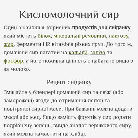
Кисломолочний сир
Один з найбільш корисних
продуктів
для
сніданку
,
який містить
білок
,
мінеральні речовини
,
лактозу
,
жир
, ферменти і 12 вітамінів різних груп. До того ж,
домашній сир багатий на
кальцій
,
залізо
та
фосфор
, а його поживна цінність є набагато вищою
за молоко.
Рецепт сніданку
Змішайте у блендері домашній сир та свіжі (або
заморожені) ягоди до отримання легкої та
повітряної сирної маси. При бажанні можна додати
мюслі або мед. Якщо замість фруктів у сир додати
подрібнену зелень, вийде аналог вершкового сиру,
який можна намастити на хлібці.