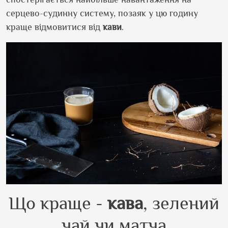
серцево-судинну систему, позаяк у цю годину
краще відмовитися від
кави
.
Що краще -
кава
, зелений
чай чи матча