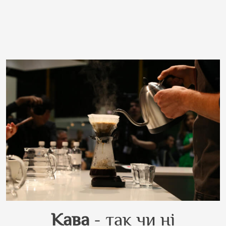
Кава
- так чи ні