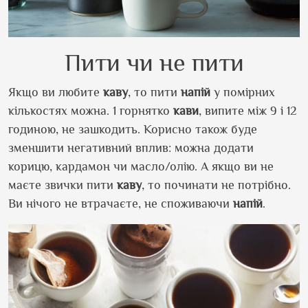
Пити чи не пити
Якщо ви любите
каву
, то пити
напій
у помірних
кількостях можна. 1 горнятко
кави
, випите між 9 і 12
годиною, не зашкодить. Корисно також буде
зменшити негативний вплив: можна додати
корицю, кардамон чи масло/олію. А якщо ви не
маєте звички пити
каву
, то починати не потрібно.
Ви нічого не втрачаєте, не споживаючи
напій
.