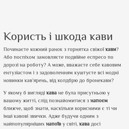
Користь і шкода кави
Починаєте кожний ранок з горнятка свіжої
кави
?
Або поспіхом замовляєте подвійне еспресо по
дорозі на роботу? А може, вважаєте себе кавовим
ентузіастом і з задоволенням куштуєте всі модні
новинки кав’ярень, від колдбрю до бронекави?
У якому б вигляді
кава
не була присутньою у
вашому житті, слід познайомитися з
напоєм
ближче, щоб знати, наскільки корисними є ті чи
інші кавові звички. Адже будучи одним з
найпопулярніших
напоїв
у світі,
кава
досі