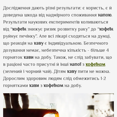
Дослідження дають різні результати: є користь, є й
доведена шкода від надмірного споживання
напою
.
Результати наукових експериментів коливаються
від “
кофеїн
знижує ризик розвитку раку” до “
кофеїн
руйнує печінку”. Але всі лікарі сходяться на думці,
що реакція на
каву
є індивідуальною. Безпечного
дозування немає, небезпечна кількість - більше 4
горняток
кави
на добу. Також, не слід забувати, що
в раціоні часто присутні й інші
напої
з
кофеїном
(зелений і чорний чай). Дітям
каву
пити не можна.
Дорослим здоровим людям слід обмежитись 1-2
горнятками
кави
з
кофеїном
на добу.