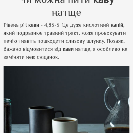
натще
Рівень pH
кави
- 4,85-5. Це дуже кислотний
напій
,
який подразнює травний тракт, може провокувати
печію і навіть пошкодити слизову шлунку. Позаяк,
бажано відмовитися від
кави
натще, а особливо не
заміняти нею сніданок.